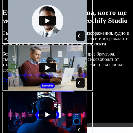
Ето само малка част от това, което ще
можете да правите със Speechify Studio
Създавайте дублажи, добавяйте стокови изображения, аудио и
видео без авторски права, клонирайте гласа си и изграждайте
завършени, впечатляващи аудио-визуални проекти.
Без крива на обучение и с достъп изцяло през браузъра,
създателите на съдържание вече могат да се освободят от
традиционните ограничения и да вдъхнат живот на всички
свои креативни идеи.
Стартирай Studio