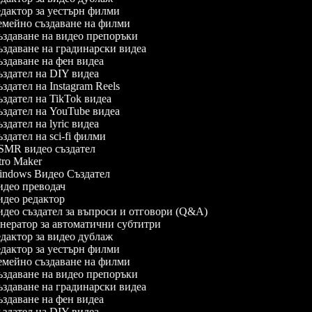
дактор за уестърн филми
мейно създаване на филми
здаване на видео препоръки
здаване на градинарски видеа
здаване на фен видеа
здател на DIY видеа
здател на Instagram Reels
здател на TikTok видеа
здател на YouTube видеа
здател на lyric видеа
здател на sci-fi филми
MR видео създател
tro Maker
ndows Видео Създател
део преводач
део редактор
део създател за въпроси и отговори (Q&A)
нератор за автоматични субтитри
дактор за видео дублаж
дактор за уестърн филми
мейно създаване на филми
здаване на видео препоръки
здаване на градинарски видеа
здаване на фен видеа
здател на DIY видеа