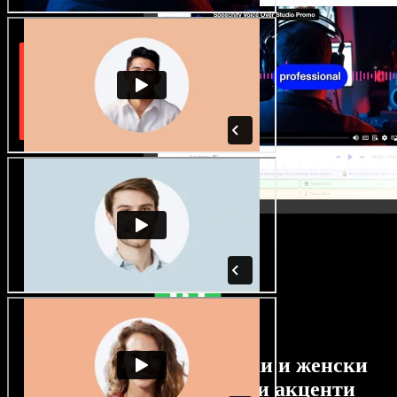
Огромен избор от мъжки и женски
гласове с най-различни акценти