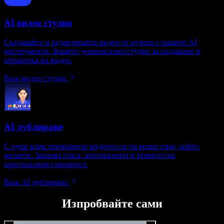
AI видео студио
Създавайте и редактирайте видео от нулата с нашите AI
инструменти. Вашето универсално студио за създаване и
обработка на видео.
Виж видео студио
AI дублиране
С един клик превърнете видеото си на всеки език, който
желаете. Запазва гласа, интонацията и темпото на
оригиналния говорител.
Виж AI дублиране
Изпробвайте сами