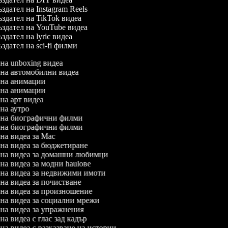
здател на Instagram Reels
здател на TikTok видеа
здател на YouTube видеа
здател на lyric видеа
здател на sci-fi филми
 на unboxing видеа
л на автомобилни видеа
л на анимации
л на анимации
 на арт видеа
 на аутро
л на биографични филми
л на биографични филми
 на видеа за Mac
л на видеа за бюджетиране
л на видеа за домашни любимци
 на видеа за модни haulове
л на видеа за недвижими имоти
 на видеа за почистване
л на видеа за произношение
л на видеа за социални мрежи
л на видеа за упражнения
 на видеа с глас зад кадър
 на видеа с разказване на истории