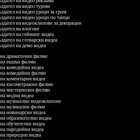
здател на видео реклами
здател на видео турове
здател на видео уроци за грим
здател на видео уроци по танци
здател на видеоклипове за декорация
здател на влогове
здател на гейминг видеа
здател на готварски видеа
здател на демо видеа
л на драматични филми
л на екшън филми
л на комедийни видеа
л на комедийни филми
л на коментарни видеа
л на късометражни филми
л на мистериозни филми
л на модни видеа
л на музикални видеоклипове
л на музикални филми
л на новинарски видеа
л на образователни видеа
л на обучителни видеа
л на пародийни видеа
л на природни видеа