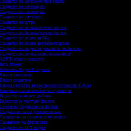
Създател на автомобилни видеа
Създател на анимации
Създател на анимации
Създател на арт видеа
Създател на аутро
Създател на биографични филми
Създател на биографични филми
Създател на видеа за Mac
Създател на видеа за бюджетиране
Създател на видеа за домашни любимци
Създател на видеа за модни haulове
ASMR видео създател
Intro Maker
Windows Видео Създател
Видео преводач
Видео редактор
Видео създател за въпроси и отговори (Q&A)
Генератор за автоматични субтитри
Редактор за видео дублаж
Редактор за уестърн филми
Семейно създаване на филми
Създаване на видео препоръки
Създаване на градинарски видеа
Създаване на фен видеа
Създател на DIY видеа