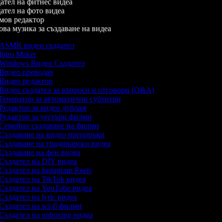
тел на фитнес видеа
тел на фото видеа
ов редактор
а музика за създаване на видеа
ASMR видео създател
Intro Maker
Windows Видео Създател
Видео преводач
Видео редактор
Видео създател за въпроси и отговори (Q&A)
Генератор за автоматични субтитри
Редактор за видео дублаж
Редактор за уестърн филми
Семейно създаване на филми
Създаване на видео препоръки
Създаване на градинарски видеа
Създаване на фен видеа
Създател на DIY видеа
Създател на Instagram Reels
Създател на TikTok видеа
Създател на YouTube видеа
Създател на lyric видеа
Създател на sci-fi филми
Създател на unboxing видеа