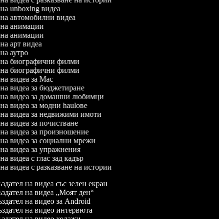
 на unboxing видеа
л на автомобилни видеа
л на анимации
л на анимации
 на арт видеа
 на аутро
л на биографични филми
л на биографични филми
 на видеа за Mac
л на видеа за бюджетиране
л на видеа за домашни любимци
 на видеа за модни haulове
л на видеа за недвижими имоти
 на видеа за почистване
л на видеа за произношение
л на видеа за социални мрежи
л на видеа за упражнения
 на видеа с глас зад кадър
 на видеа с разказване на истории
здател на видеа със зелен екран
здател на видеа „Моят ден“
здател на видео за Android
здател на видео интервюта
здател на видео колажи