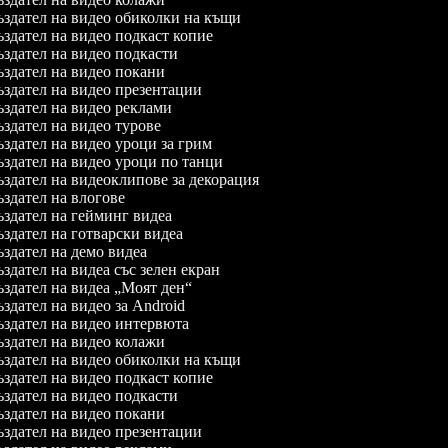
здател на видео обиколки на къщи
здател на видео подкаст копие
здател на видео подкасти
здател на видео покани
здател на видео презентации
здател на видео реклами
здател на видео турове
здател на видео уроци за грим
здател на видео уроци по танци
здател на видеоклипове за декорация
здател на влогове
здател на гейминг видеа
здател на готварски видеа
здател на демо видеа
здател на видеа със зелен екран
здател на видеа „Моят ден“
здател на видео за Android
здател на видео интервюта
здател на видео колажи
здател на видео обиколки на къщи
здател на видео подкаст копие
здател на видео подкасти
здател на видео покани
здател на видео презентации