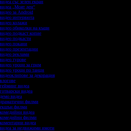
 видеа със зелен екран
а видеа „Моят ден“
 видео за Android
а видео интервюта
а видео колажи
а видео обиколки на къщи
 видео подкаст копие
а видео подкасти
а видео покани
а видео презентации
а видео реклами
 видео турове
 видео уроци за грим
а видео уроци по танци
а видеоклипове за декорация
 влогове
а гейминг видеа
 готварски видеа
 демо видеа
а драматични филми
а екшън филми
а комедийни видеа
а комедийни филми
а коментарни видеа
а видеа за недвижими имоти