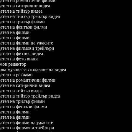
ател на романтични филми
ател на сатирични видеа
тел на тийзър видеа
тел на тийзър трейлър видеа
ател на трилър филми
ател на фентъзи филми
ател на филми
ател на филми
ател на филми на ужасите
ател на филмови трейлъри
тел на фитнес видеа
тел на фото видеа
ов редактор
а музика за създаване на видеа
ател на реклами
ател на романтични филми
ател на сатирични видеа
тел на тийзър видеа
тел на тийзър трейлър видеа
ател на трилър филми
ател на фентъзи филми
ател на филми
ател на филми
ател на филми на ужасите
ател на филмови трейлъри