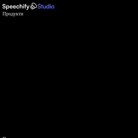
Пишете 5× по-бързо с гласово въвеждане
Продукти
Научете повече