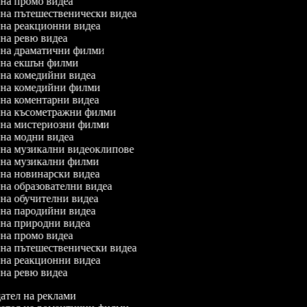
л на промо видеа
л на пътешественически видеа
л на реакционни видеа
л на ревю видеа
л на драматични филми
л на екшън филми
л на комедийни видеа
л на комедийни филми
л на коментарни видеа
л на късометражни филми
л на мистериозни филми
л на модни видеа
л на музикални видеоклипове
л на музикални филми
л на новинарски видеа
л на образователни видеа
л на обучителни видеа
л на пародийни видеа
л на природни видеа
л на промо видеа
л на пътешественически видеа
л на реакционни видеа
л на ревю видеа
ател на реклами