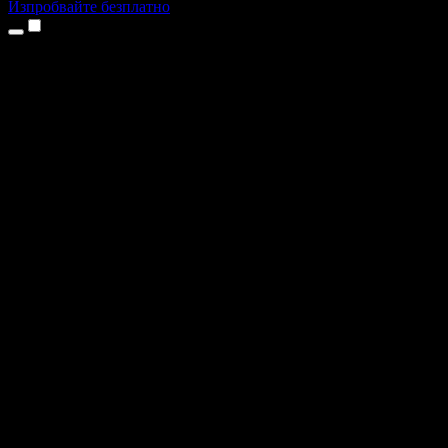
Изпробвайте безплатно
Продукти
Текст в реч
Приложения за iPhone и iPad
Приложение за Android
Разширение за Chrome
Разширение за Edge
Уеб приложение
Приложение за Mac
Приложение за Windows
AI генератор на глас
Гласов запис
Дублаж