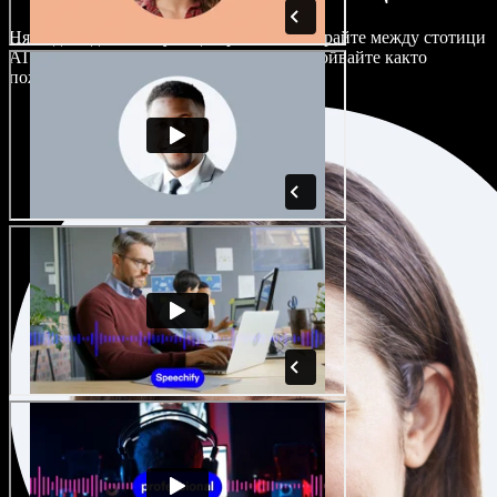
Няма два еднакво звучащи проекта. Избирайте между стотици
AI гласови актьори и акценти и ги настройвайте както
пожелаете.