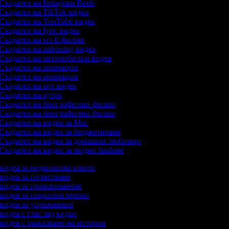
Създател на Instagram Reels
Създател на TikTok видеа
Създател на YouTube видеа
Създател на lyric видеа
Създател на sci-fi филми
Създател на unboxing видеа
Създател на автомобилни видеа
Създател на анимации
Създател на анимации
Създател на арт видеа
Създател на аутро
Създател на биографични филми
Създател на биографични филми
Създател на видеа за Mac
Създател на видеа за бюджетиране
Създател на видеа за домашни любимци
Създател на видеа за модни haulове
а видеа за недвижими имоти
 видеа за почистване
а видеа за произношение
а видеа за социални мрежи
а видеа за упражнения
 видеа с глас зад кадър
 видеа с разказване на истории