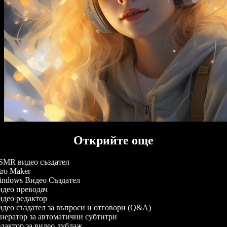
Открийте още
MR видео създател
tro Maker
ndows Видео Създател
део преводач
део редактор
део създател за въпроси и отговори (Q&A)
нератор за автоматични субтитри
дактор за видео дублаж