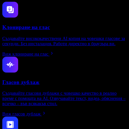
Клониране на глас
Създавайте висококачествени AI копия на човешки гласове за
секунди. Без инсталация. Работи директно в браузъра ви.
Виж клониране на глас
Гласов дублаж
Създавайте гласови дублажи с човешко качество в реално
време с помощта на AI. Озвучавайте текст, видеа, обяснения –
всичко – във всякакъв стил.
Виж гласов дублаж