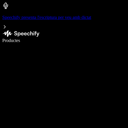
Speechify presenta l'escriptura per veu amb dictat
Escriu 5× més ràpid amb la veu
Productes
Més informació