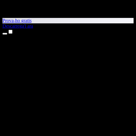
Prova-ho gratis
Descarrega'l ara
Productes
Text a veu
Aplicacions per a iPhone i iPad
Aplicació per a Android
Extensió per al Chrome
Extensió per a l'Edge
Aplicació web
Aplicació per al Mac