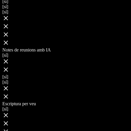
[sí]
[sí]
[sí]
Notes de reunions amb IA
[sí]
[sí]
[sí]
Escriptura per veu
[sí]