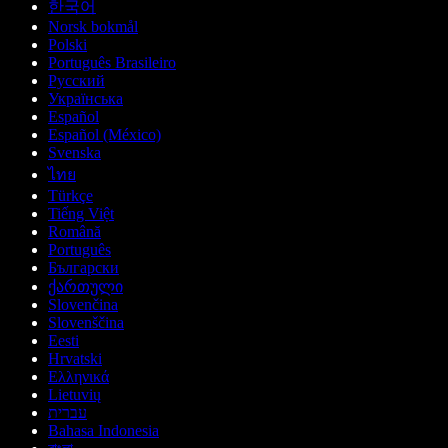
한국어
Norsk bokmål
Polski
Português Brasileiro
Русский
Українська
Español
Español (México)
Svenska
ไทย
Türkçe
Tiếng Việt
Română
Português
Български
ქართული
Slovenčina
Slovenščina
Eesti
Hrvatski
Ελληνικά
Lietuvių
עברית
Bahasa Indonesia