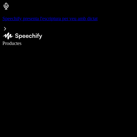
Speechify presenta l'escriptura per veu amb dictat
Escriu 5× més ràpid amb la veu
Productes
Més informació