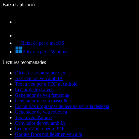
Baixa l'aplicació
Baixa-la per a macOS
Baixa-la per a Windows
Lectures recomanades
Dictat i escriptura per veu
Assistent de veu amb IA
Text a veu per a PDF a Android
Lector de text a veu
Generador de veu femenina
Generador de veu masculina
Els millors programes de lectura per a la dislèxia
Generador de veu robòtica
Text a veu d'anime
Canviador de veu amb IA
Lector d'àudio per a PDF
Google Docs pot llegir en veu alta