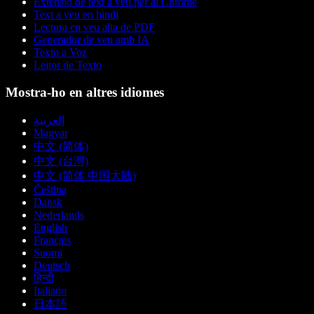
Extensió de text a veu per al Chrome
Text a veu en hindi
Lectura en veu alta de PDF
Generador de veu amb IA
Texto a Voz
Leitor de Texto
Mostra-ho en altres idiomes
العربية
Magyar
中文 (简体)
中文 (台灣)
中文 (简体 中国大陆)
Čeština
Dansk
Nederlands
English
Français
Suomi
Deutsch
हिन्दी
Italiano
日本語