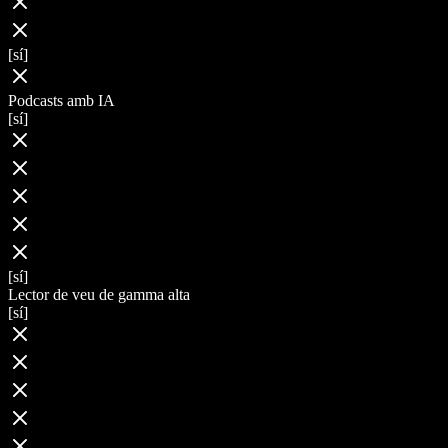
[sí]
Podcasts amb IA
[sí]
[sí]
Lector de veu de gamma alta
[sí]