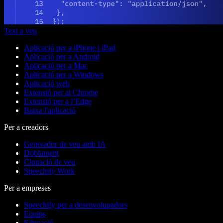
Text a veu
Aplicació per a iPhone i iPad
Aplicació per a Android
Aplicació per a Mac
Aplicació per a Windows
Aplicació web
Extensió per al Chrome
Extensió per a l’Edge
Baixa l'aplicació
Per a creadors
Generador de veu amb IA
Doblament
Clonació de veu
Speechify Work
Per a empreses
Speechify per a desenvolupadors
Equips
Educació