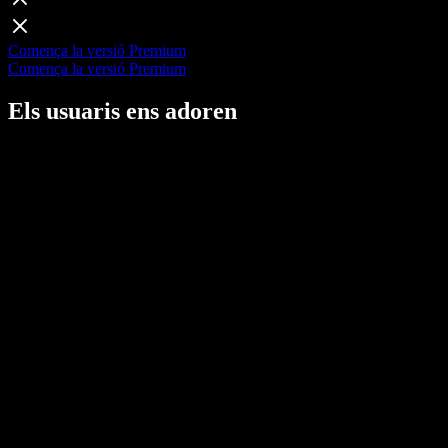
Comença la versió Premium
Comença la versió Premium
Els usuaris ens adoren
Un abans i un després
Speechify m’ha canviat completament la manera
de consumir contingut. Puc escoltar articles,
PDFs i correus sense cap esforç!
Molt pràctic
Convertir qualsevol text en veu al moment em
salva la vida. És com tenir un audiollibre per a
tot!