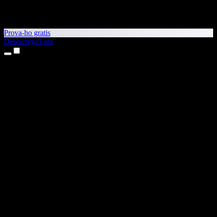
Prova-ho gratis
Descarrega'l ara
Productes
Text a veu
Aplicacions per a iPhone i iPad
Aplicació per a Android
Extensió per al Chrome
Extensió per a l'Edge
Aplicació web
Aplicació per al Mac