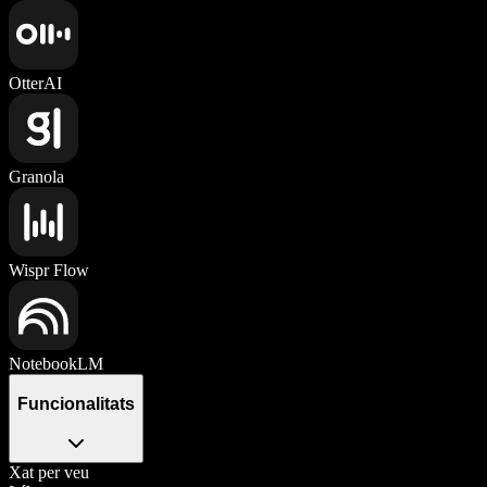
OtterAI
Granola
Wispr Flow
NotebookLM
Funcionalitats
Xat per veu