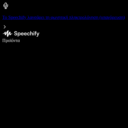
Το Speechify λανσάρει τη φωνητική πληκτρολόγηση (υπαγόρευση)
Γράψτε 5× πιο γρήγορα με φωνητική πληκτρολόγηση
Προϊόντα
Μάθετε περισσότερα