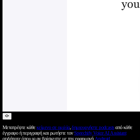
Μετατρέψτε κάθε
κείμενο σε ομιλία
,
δημιουργήστε podcasts
από κάθε
έγγραφο ή περιγραφή και ρωτήστε τον
Speechify Voice AI Assistant
οτιδήποτε όπου κι αν βρίσκεστε με την εφαρμογή
Android