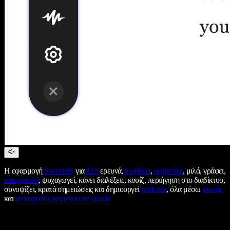
Η εφαρμογή
Speechify
για
iOS
ερευνά,
διαβάζει
,
αφηγείται
, μιλά, γράφει,
υπαγορεύει
, ψυχαγωγεί, κάνει διαλέξεις, κουίζ, περιήγηση στο διαδίκτυο,
συνοψίζει, κρατά σημειώσεις και δημιουργεί
podcasts
, όλα μέσω
φωνής
και
μετατροπής κειμένου σε ομιλία