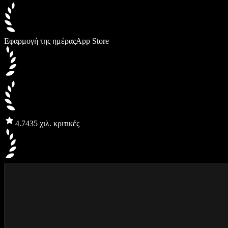
Εφαρμογή της ημέρας
App Store
4.7
435 χιλ. κριτικές