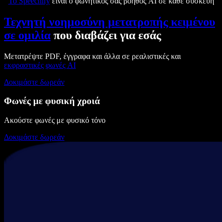
Το Speechify
είναι ο φωνητικός σας βοηθός AI σε κάθε συσκευή
Τεχνητή νοημοσύνη μετατροπής κειμένου
σε ομιλία
που διαβάζει για εσάς
Μετατρέψτε PDF, έγγραφα και άλλα σε ρεαλιστικές και
εκφραστικές
φωνές AI
Δοκιμάστε δωρεάν
Φωνές με φυσική χροιά
Ακούστε φωνές με φυσικό τόνο
Δοκιμάστε δωρεάν