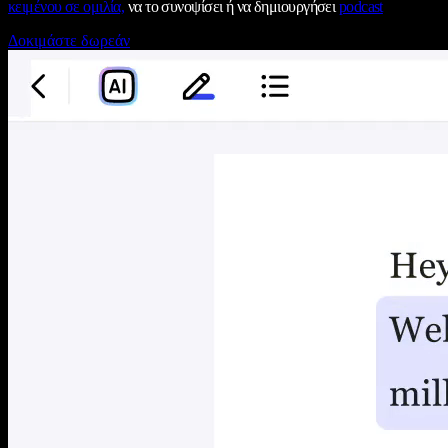
κειμένου σε ομιλία,
να το συνοψίσει ή να δημιουργήσει
podcast
Δοκιμάστε δωρεάν