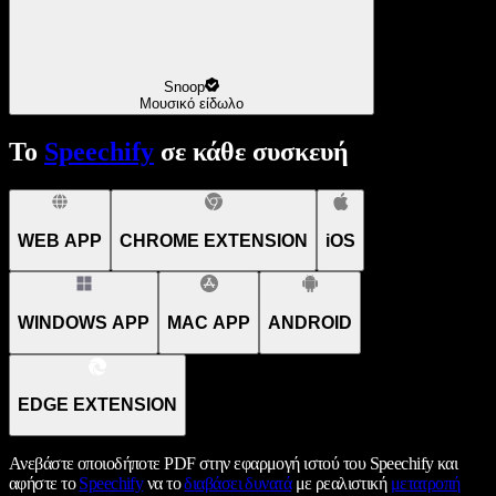
Snoop
Μουσικό είδωλο
Το
Speechify
σε κάθε συσκευή
WEB APP
CHROME EXTENSION
iOS
WINDOWS APP
MAC APP
ANDROID
EDGE EXTENSION
Ανεβάστε οποιοδήποτε PDF στην εφαρμογή ιστού του Speechify και
αφήστε το
Speechify
να το
διαβάσει δυνατά
με ρεαλιστική
μετατροπή