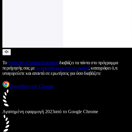
Το
Speechify
Chrome Extension
διαβάζει τα πάντα στο πρόγραμμα
περιήγησής σας με
μετατροπή κειμένου σε ομιλία
, καταγράφει ό,τι
υπαγορεύετε και απαντά σε ερωτήσεις για όσα διαβάζετε
Προσθήκη στο Chrome
Αγαπημένη εφαρμογή 2023
από το Google Chrome