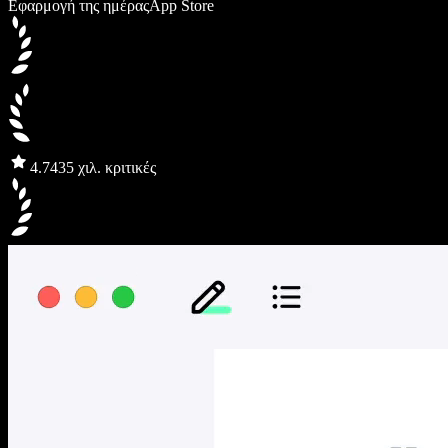
Εφαρμογή της ημέρας
App Store
4.7
435 χιλ. κριτικές