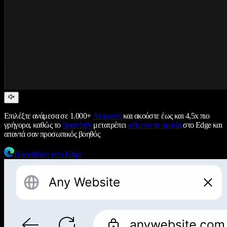
Επιλέξτε ανάμεσα σε 1.000+
AI φωνές
και ακούστε έως και 4,5x πιο
γρήγορα, καθώς το
Speechify
μετατρέπει
κείμενο σε ομιλία
στο Edge και
απαντά σαν προσωπικός βοηθός
Προσθήκη στο Edge