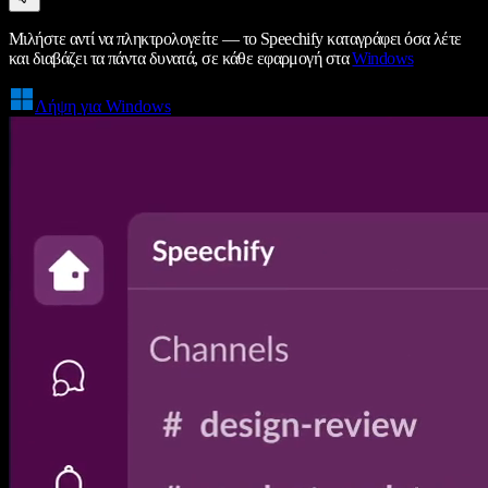
Μιλήστε αντί να πληκτρολογείτε — το Speechify καταγράφει όσα λέτε
και διαβάζει τα πάντα δυνατά, σε κάθε εφαρμογή στα
Windows
Λήψη για Windows