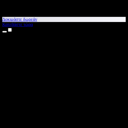
Δοκιμάστε δωρεάν
Κατεβάστε τώρα
Προϊόντα
Κείμενο σε Ομιλία
Εφαρμογές για iPhone & iPad
Εφαρμογή για Android
Επέκταση για Chrome
Επέκταση για Edge
Web εφαρμογή
Εφαρμογή για Mac
Εφαρμογή για Windows