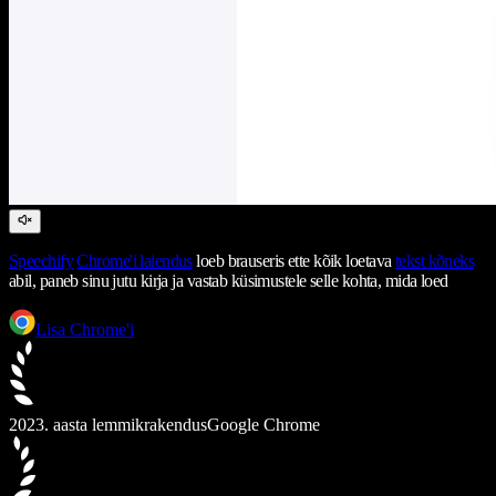
Speechify
Chrome'i laiendus
loeb brauseris ette kõik loetava
tekst kõneks
abil, paneb sinu jutu kirja ja vastab küsimustele selle kohta, mida loed
Lisa Chrome'i
2023. aasta lemmikrakendus
Google Chrome