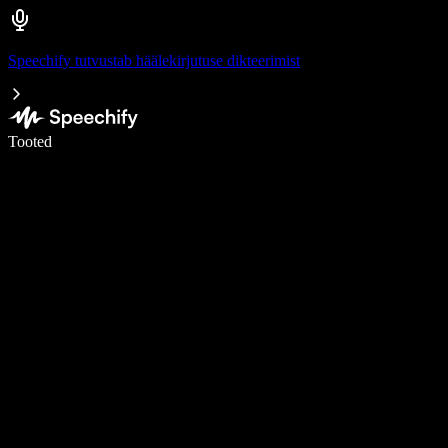
Speechify tutvustab häälekirjutuse dikteerimist
Kirjuta häälega 5× kiiremini
Tooted
Loe lähemalt