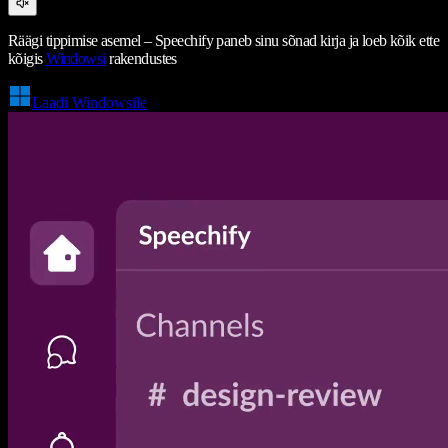
Räägi tippimise asemel – Speechify paneb sinu sõnad kirja ja loeb kõik ette
kõigis
Windowsi
rakendustes
Laadi Windowsile