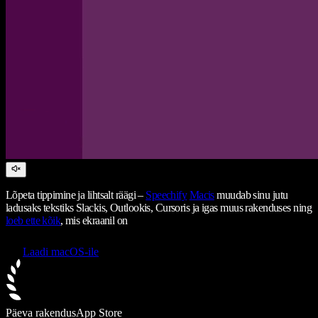
Lõpeta tippimine ja lihtsalt räägi –
Speechify
Macis
muudab sinu jutu
ladusaks tekstiks Slackis, Outlookis, Cursoris ja igas muus rakenduses ning
loeb ette kõik
, mis ekraanil on
Laadi macOS-ile
Päeva rakendus
App Store