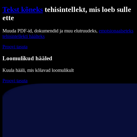
Tekst kõneks
tehisintellekt, mis loeb sulle
ette
Muuda PDF-id, dokumendid ja muu elutruudeks,
emotsionaalseteks
tehisintellekti häälteks
Proovi tasuta
Loomulikud hääled
Kuula hääli, mis kõlavad loomulikult
Proovi tasuta