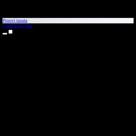
Proovi tasuta
Laadi kohe alla
Tooted
Tekst kõneks
iPhone’i ja iPadi rakendused
Androidi rakendus
Chrome’i laiendus
Edge’i laiendus
Veebirakendus
Maci rakendus
Windowsi rakendus