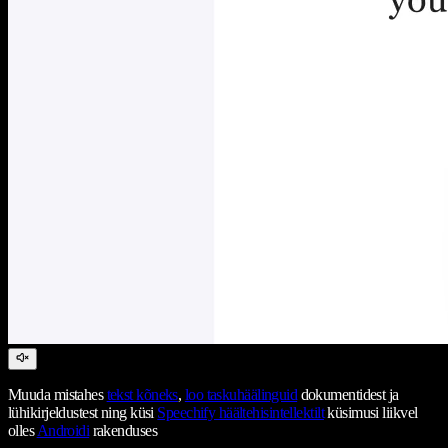
Muuda mistahes
tekst kõneks
,
loo taskuhäälinguid
dokumentidest ja
lühikirjeldustest ning küsi
Speechify häältehisintellektilt
küsimusi liikvel
olles
Androidi
rakenduses