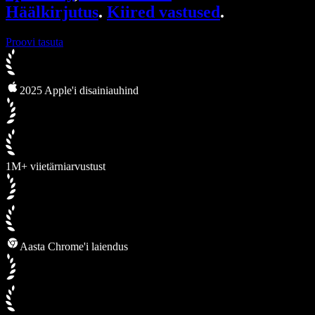
Häälkirjutus
.
Kiired vastused
.
Proovi tasuta
2025 Apple'i disainiauhind
1M+ viietärniarvustust
Aasta Chrome'i laiendus