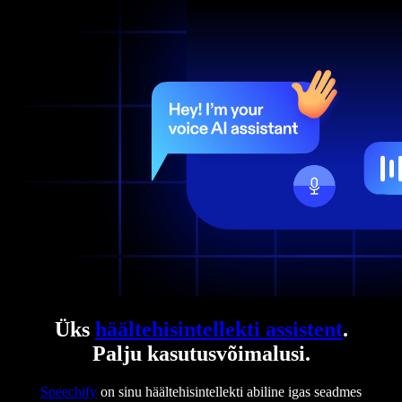
Üks
häältehisintellekti assistent
.
Palju kasutusvõimalusi.
Speechify
on sinu häältehisintellekti abiline igas seadmes