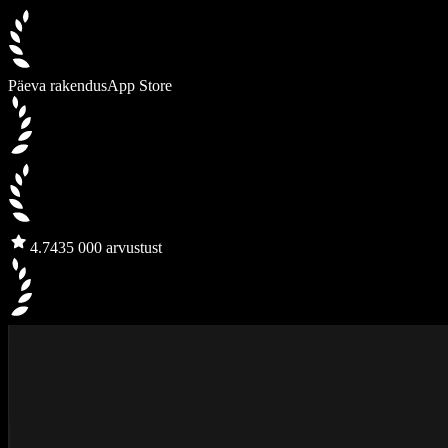
Päeva rakendus
App Store
4.7
435 000 arvustust