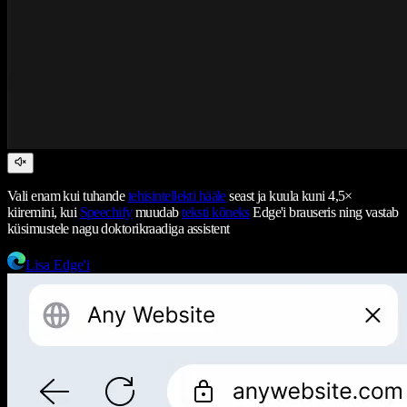
Vali enam kui tuhande
tehisintellekti hääle
seast ja kuula kuni 4,5×
kiiremini, kui
Speechify
muudab
teksti kõneks
Edge'i brauseris ning vastab
küsimustele nagu doktorikraadiga assistent
Lisa Edge'i