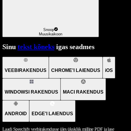
Snoop
Muusikaikoon
Sinu
tekst kõneks
igas seadmes
VEEBIRAKENDUS
CHROME'I LAIENDUS
iOS
WINDOWSI RAKENDUS
MACI RAKENDUS
ANDROID
EDGE'I LAIENDUS
Laadi Speechify veebirakendusse üles ükskõik milline PDF ja lase