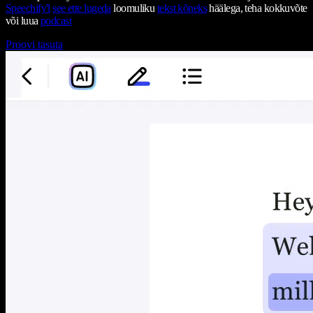
Speechify'l
see ette lugeda
loomuliku
tekst kõneks
häälega, teha kokkuvõte
või luua
podcast
Proovi tasuta