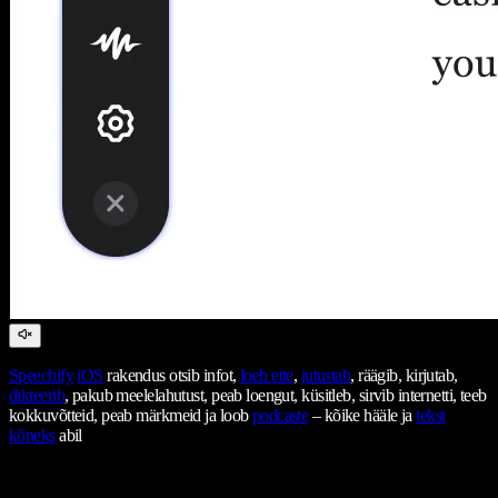
Speechify
iOS
rakendus otsib infot,
loeb ette
,
jutustab
, räägib, kirjutab,
dikteerib
, pakub meelelahutust, peab loengut, küsitleb, sirvib internetti, teeb
kokkuvõtteid, peab märkmeid ja loob
podcaste
– kõike hääle ja
tekst
kõneks
abil