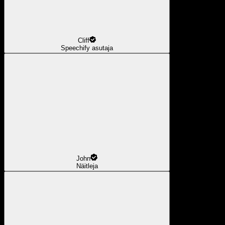
Cliff
Speechify asutaja
John
Näitleja