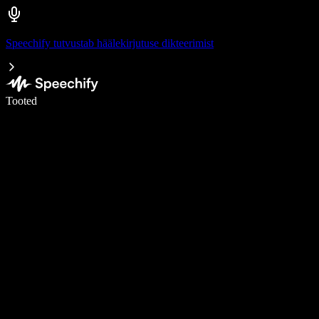
Speechify tutvustab häälekirjutuse dikteerimist
Kirjuta häälega 5× kiiremini
Tooted
Loe lähemalt