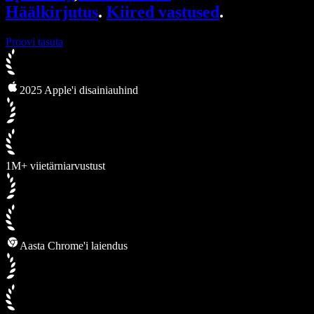
Häälkirjutus
.
Kiired vastused
.
Proovi tasuta
2025 Apple'i disainiauhind
1M+ viietärniarvustust
Aasta Chrome'i laiendus