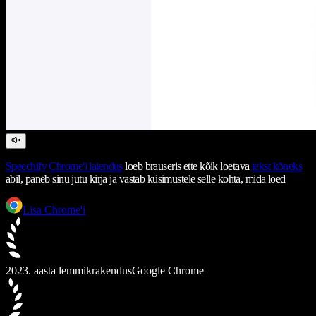
Speechify
Chrome'i laiendus
loeb brauseris ette kõik loetava
tekst kõneks
abil, paneb sinu jutu kirja ja vastab küsimustele selle kohta, mida loed
Lisa Chrome'i
2023. aasta lemmikrakendus
Google Chrome