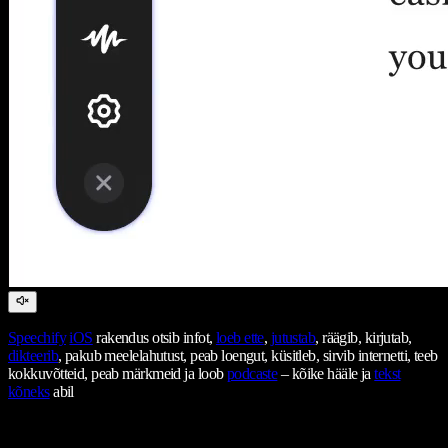
Speechify
iOS
rakendus otsib infot,
loeb ette
,
jutustab
, räägib, kirjutab,
dikteerib
, pakub meelelahutust, peab loengut, küsitleb, sirvib internetti, teeb
kokkuvõtteid, peab märkmeid ja loob
podcaste
– kõike hääle ja
tekst
kõneks
abil