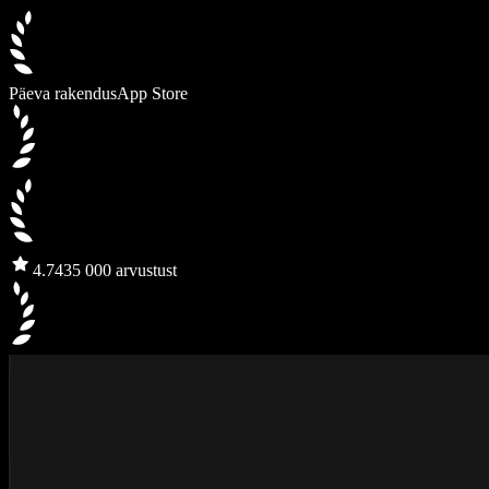
Päeva rakendus
App Store
4.7
435 000 arvustust