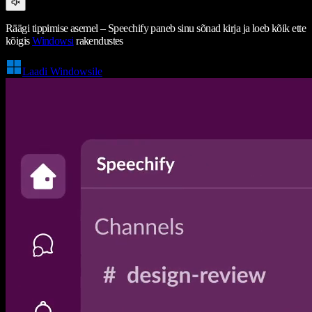
Räägi tippimise asemel – Speechify paneb sinu sõnad kirja ja loeb kõik ette
kõigis
Windowsi
rakendustes
Laadi Windowsile