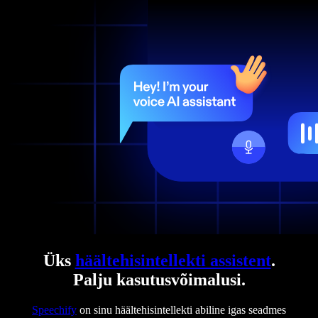
Üks
häältehisintellekti assistent
.
Palju kasutusvõimalusi.
Speechify
on sinu häältehisintellekti abiline igas seadmes