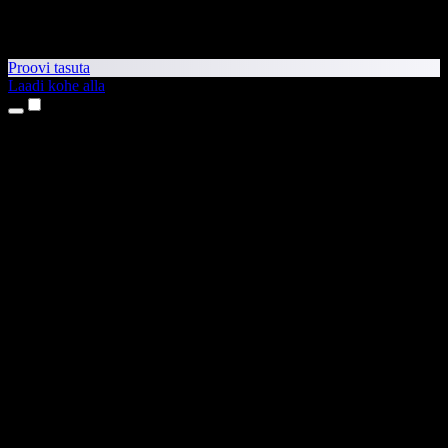
Proovi tasuta
Laadi kohe alla
Tooted
Tekst kõneks
iPhone’i ja iPadi rakendused
Androidi rakendus
Chrome’i laiendus
Edge’i laiendus
Veebirakendus
Maci rakendus
Windowsi rakendus