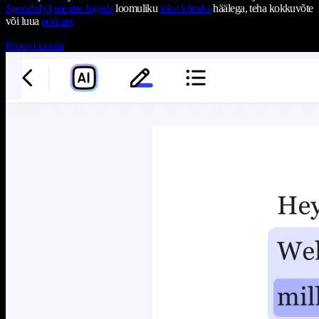
Speechify'l
see ette lugeda
loomuliku
tekst kõneks
häälega, teha kokkuvõte
või luua
podcast
Proovi tasuta