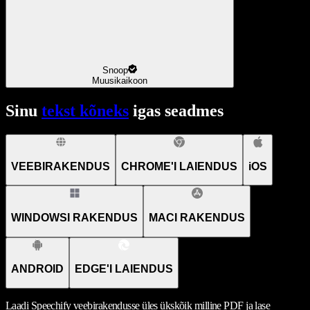
Snoop
Muusikaikoon
Sinu
tekst kõneks
igas seadmes
VEEBIRAKENDUS
CHROME'I LAIENDUS
iOS
WINDOWSI RAKENDUS
MACI RAKENDUS
ANDROID
EDGE'I LAIENDUS
Laadi Speechify veebirakendusse üles ükskõik milline PDF ja lase