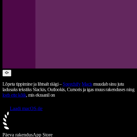
Lõpeta tippimine ja lihtsalt räägi –
Speechify
Macis
muudab sinu jutu
ladusaks tekstiks Slackis, Outlookis, Cursoris ja igas muus rakenduses ning
loeb ette kõik
, mis ekraanil on
Laadi macOS-ile
Päeva rakendus
App Store