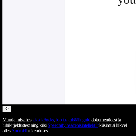
Muuda mistahes
tekst kõneks
,
loo taskuhäälinguid
dokumentidest ja
lühikirjeldustest ning küsi
Speechify häältehisintellektilt
küsimusi liikvel
olles
Androidi
rakenduses