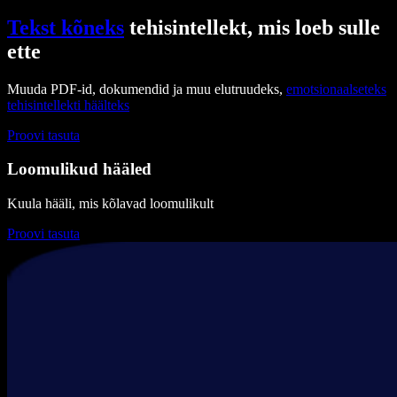
Tekst kõneks
tehisintellekt, mis loeb sulle
ette
Muuda PDF-id, dokumendid ja muu elutruudeks,
emotsionaalseteks
tehisintellekti häälteks
Proovi tasuta
Loomulikud hääled
Kuula hääli, mis kõlavad loomulikult
Proovi tasuta