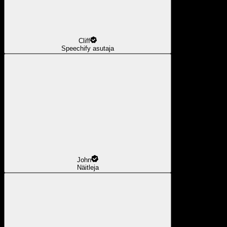
Cliff
Speechify asutaja
John
Näitleja