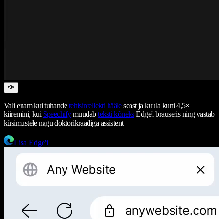
Vali enam kui tuhande
tehisintellekti hääle
seast ja kuula kuni 4,5×
kiiremini, kui
Speechify
muudab
teksti kõneks
Edge'i brauseris ning vastab
küsimustele nagu doktorikraadiga assistent
Lisa Edge'i