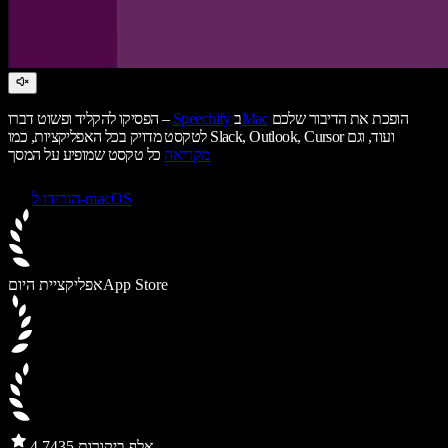
הופכת את הדיבור שלכם
Mac
ב
Speechify
הפסיקו להקליד ופשוט דברו –
לטקסט מדויק בכל האפליקציות, כמו Slack, Outlook, Cursor ועוד, וגם
מקריאה
כל טקסט שמופיע על המסך
הורידו ל-macOS
App Store
אפליקציית היום
435 אלף ביקורות
4.7