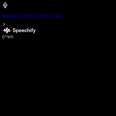
Speechify משיקה תמלול קול להקלדה
לכתוב פי 5 מהר יותר עם הכתבה קולית
מוצרים
למידע נוסף