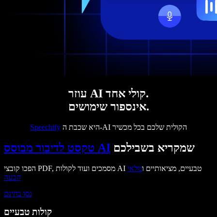
עוזר AI קולי אחד.
אינספור שימושים.
היא שכבת ה-AI הקולית שלכם בכל מכשיר
Speechify
שמקריא בשבילכם
טקסט לדיבור מבוסס AI
הפכו קובצי PDF, מסמכים ועוד לקולות AI טבעיים, מציאותיים ו
מלאי
הבעה
נסו בחינם
קולות טבעיים