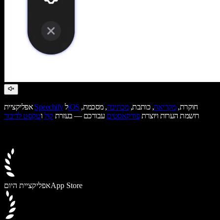
חוקרת,
מקריאה
, כותבת,
מכתיבה
, מסכמת,
iOS
ל
Speechify
אפליקציית
רושמת הערות ויוצרת
פודקאסטים
עבורכם — בעזרת
קול
ו
טקסט לדיבור
App Store
אפליקציית היום