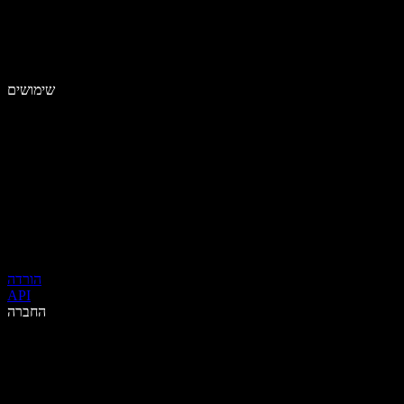
שימושים
הורדה
API
החברה