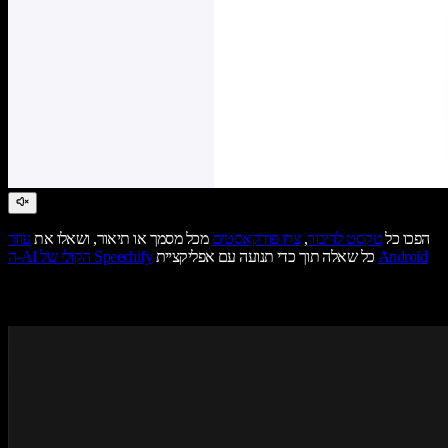
הפכו כל
טקסט לדיבור
,
צרו פודקאסטים
מכל מסמך או תיאור, ושאלו את
עוזר
Android
כל שאלה תוך כדי תנועה עם אפליקציית
ה-AI הקולי של Speechify