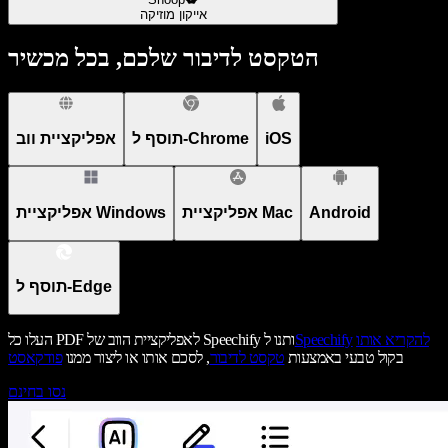
אייקון מוזיקה
הטקסט לדיבור שלכם, בכל מכשיר
iOS
תוסף ל-Chrome
אפליקציית ווב
Android
אפליקציית Mac
אפליקציית Windows
תוסף ל-Edge
להקריא אותו
Speechify
העלו כל PDF לאפליקציית הווב של Speechify ותנו ל
בקול טבעי באמצעות
טקסט לדיבור
, לסכם אותו או ליצור ממנו
פודקאסט
נסו בחינם