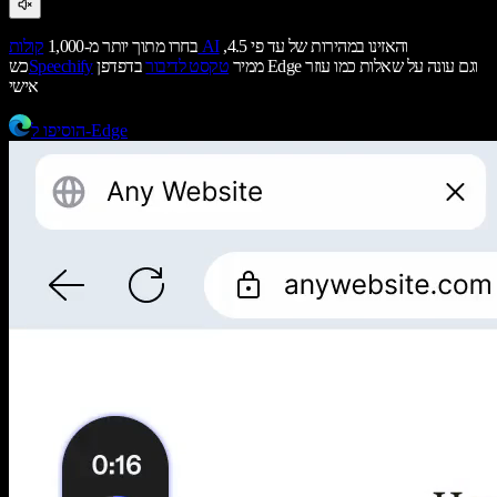
והאזינו במהירות של עד פי 4.5,
קולות AI
בחרו מתוך יותר מ-1,000
ממיר
טקסט לדיבור
בדפדפן Edge וגם עונה על שאלות כמו עוזר
Speechify
כש
אישי
הוסיפו ל-Edge