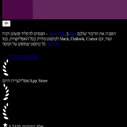
הופכת את הדיבור שלכם
Mac
ב
Speechify
הפסיקו להקליד ופשוט דברו –
לטקסט מדויק בכל האפליקציות, כמו Slack, Outlook, Cursor ועוד, וגם
מקריאה
כל טקסט שמופיע על המסך
הורידו ל-macOS
App Store
אפליקציית היום
435 אלף ביקורות
4.7