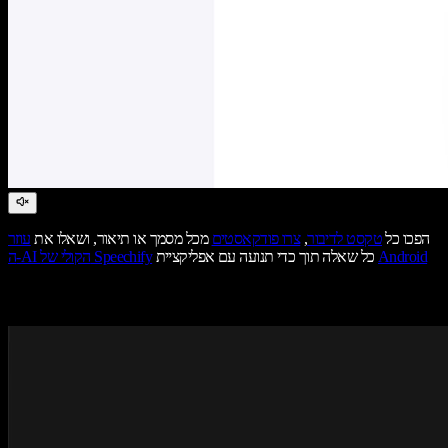
הפכו כל
טקסט לדיבור
,
צרו פודקאסטים
מכל מסמך או תיאור, ושאלו את
עוזר
Android
כל שאלה תוך כדי תנועה עם אפליקציית
ה-AI הקולי של Speechify