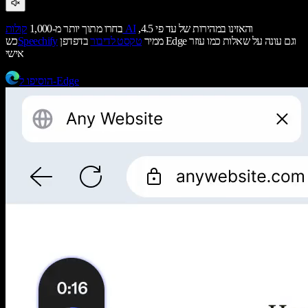
והאזינו במהירות של עד פי 4.5,
קולות AI
בחרו מתוך יותר מ-1,000
ממיר
טקסט לדיבור
בדפדפן Edge וגם עונה על שאלות כמו עוזר
Speechify
כש
אישי
הוסיפו ל-Edge