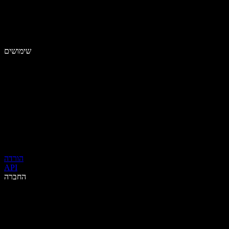
שימושים
הורדה
API
החברה