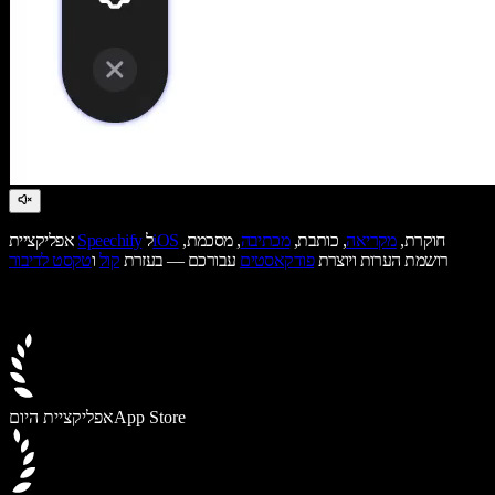
חוקרת,
מקריאה
, כותבת,
מכתיבה
, מסכמת,
iOS
ל
Speechify
אפליקציית
רושמת הערות ויוצרת
פודקאסטים
עבורכם — בעזרת
קול
ו
טקסט לדיבור
App Store
אפליקציית היום