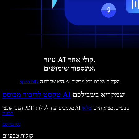
עוזר AI קולי אחד.
אינספור שימושים.
היא שכבת ה-AI הקולית שלכם בכל מכשיר
Speechify
שמקריא בשבילכם
טקסט לדיבור מבוסס AI
הפכו קובצי PDF, מסמכים ועוד לקולות AI טבעיים, מציאותיים ו
מלאי
הבעה
נסו בחינם
קולות טבעיים