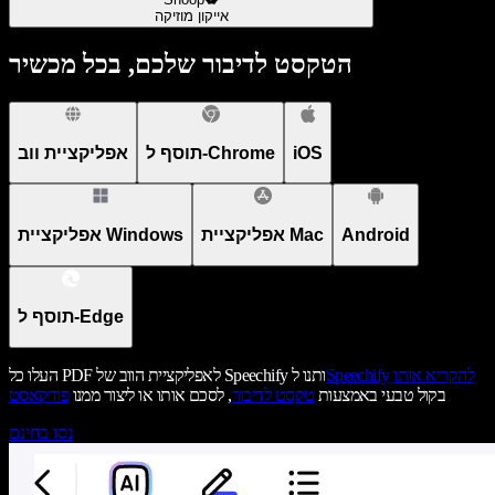
אייקון מוזיקה
הטקסט לדיבור שלכם, בכל מכשיר
iOS
תוסף ל-Chrome
אפליקציית ווב
Android
אפליקציית Mac
אפליקציית Windows
תוסף ל-Edge
להקריא אותו
Speechify
העלו כל PDF לאפליקציית הווב של Speechify ותנו ל
בקול טבעי באמצעות
טקסט לדיבור
, לסכם אותו או ליצור ממנו
פודקאסט
נסו בחינם