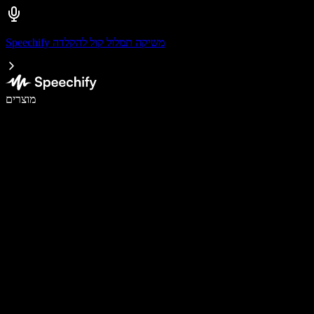
Speechify משיקה תמלול קול להקלדה
לכתוב פי 5 מהר יותר עם הכתבה קולית
מוצרים
למידע נוסף