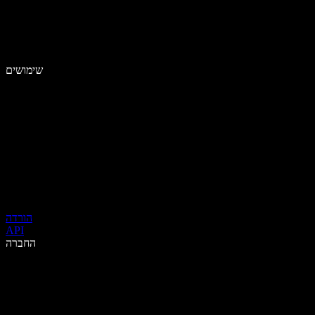
שימושים
הורדה
API
החברה