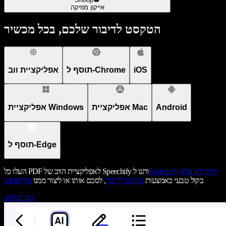
אייקון מוזיקה
הטקסט לדיבור שלכם, בכל מכשיר
iOS
תוסף ל-Chrome
אפליקציית ווב
Android
אפליקציית Mac
אפליקציית Windows
תוסף ל-Edge
להקריא אותו
Speechify
העלו כל PDF לאפליקציית הווב של Speechify ותנו ל
בקול טבעי באמצעות
טקסט לדיבור
, לסכם אותו או ליצור ממנו
פודקאסט
נסו בחינם