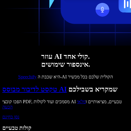
עוזר AI קולי אחד.
אינספור שימושים.
היא שכבת ה-AI הקולית שלכם בכל מכשיר
Speechify
שמקריא בשבילכם
טקסט לדיבור מבוסס AI
הפכו קובצי PDF, מסמכים ועוד לקולות AI טבעיים, מציאותיים ו
מלאי
הבעה
נסו בחינם
קולות טבעיים