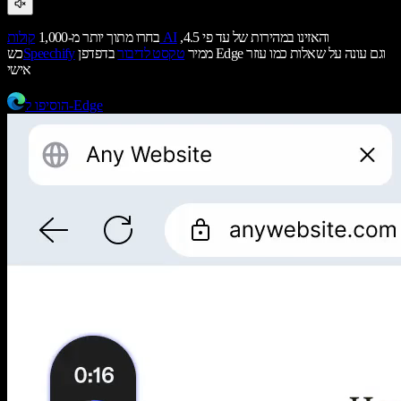
והאזינו במהירות של עד פי 4.5,
קולות AI
בחרו מתוך יותר מ-1,000
ממיר
טקסט לדיבור
בדפדפן Edge וגם עונה על שאלות כמו עוזר
Speechify
כש
אישי
הוסיפו ל-Edge