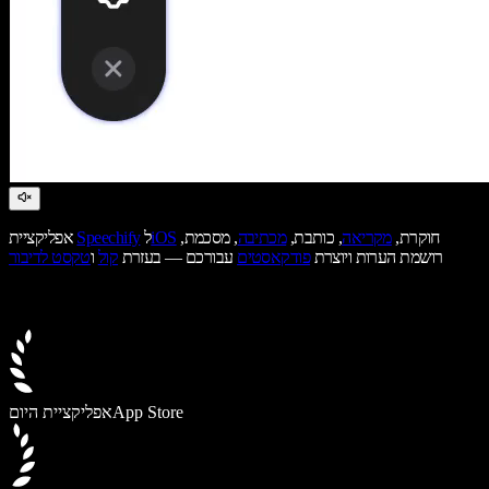
חוקרת,
מקריאה
, כותבת,
מכתיבה
, מסכמת,
iOS
ל
Speechify
אפליקציית
רושמת הערות ויוצרת
פודקאסטים
עבורכם — בעזרת
קול
ו
טקסט לדיבור
App Store
אפליקציית היום