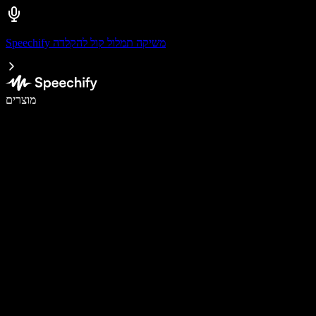
Speechify משיקה תמלול קול להקלדה
לכתוב פי 5 מהר יותר עם הכתבה קולית
מוצרים
למידע נוסף