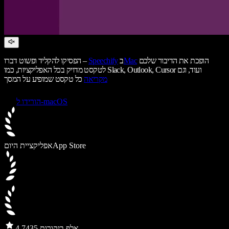
הופכת את הדיבור שלכם
Mac
ב
Speechify
הפסיקו להקליד ופשוט דברו –
לטקסט מדויק בכל האפליקציות, כמו Slack, Outlook, Cursor ועוד, וגם
מקריאה
כל טקסט שמופיע על המסך
הורידו ל-macOS
App Store
אפליקציית היום
435 אלף ביקורות
4.7