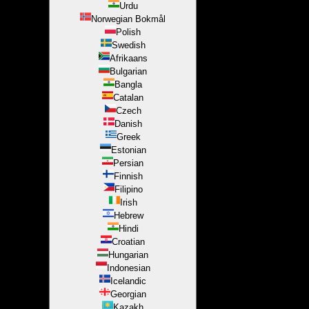
Urdu
Norwegian Bokmål
Polish
Swedish
Afrikaans
Bulgarian
Bangla
Catalan
Czech
Danish
Greek
Estonian
Persian
Finnish
Filipino
Irish
Hebrew
Hindi
Croatian
Hungarian
Indonesian
Icelandic
Georgian
Kazakh