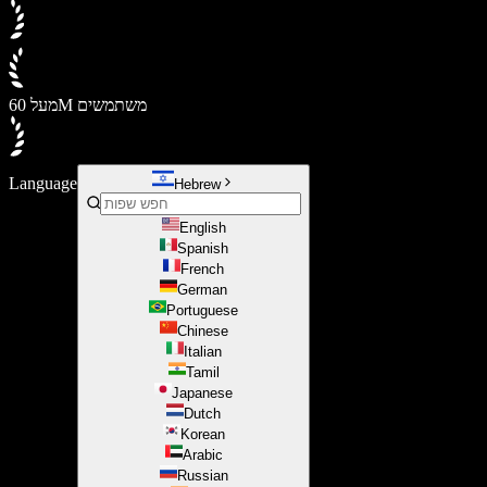
מעל 60M משתמשים
Language
Hebrew
English
Spanish
French
German
Portuguese
Chinese
Italian
Tamil
Japanese
Dutch
Korean
Arabic
Russian