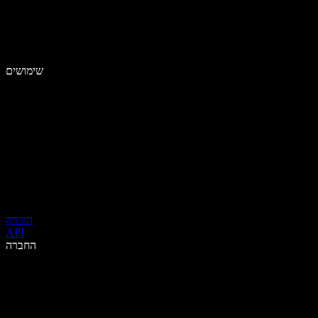
שימושים
הורדה
API
החברה