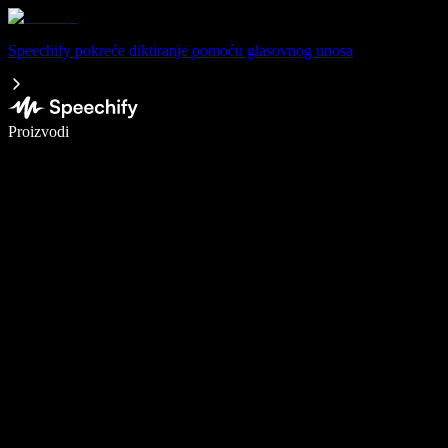
Speechify pokreće diktiranje pomoću glasovnog unosa
Pišite 5× brže uz glasovno diktiranje
Proizvodi
Saznajte više