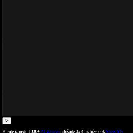
Birajte između 1000+
AI glasova
i slušajte do 4.5x brže dok
Speechify