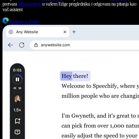
pretvara
tekst u govor
u vašem Edge pregledniku i odgovara na pitanja kao
vaš asistent
Dodajte u Edge