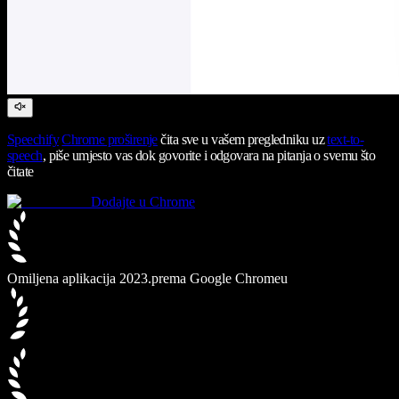
Speechify
Chrome proširenje
čita sve u vašem pregledniku uz
text-to-
speech
, piše umjesto vas dok govorite i odgovara na pitanja o svemu što
čitate
Dodajte u Chrome
Omiljena aplikacija 2023.
prema Google Chromeu