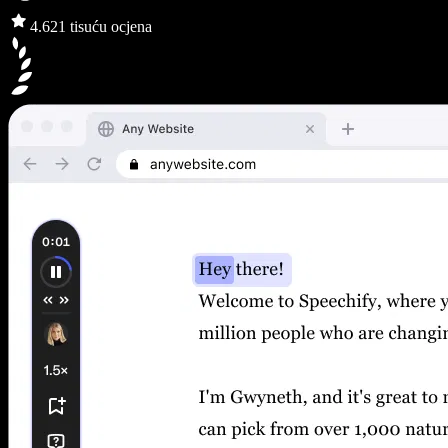
4.6
21 tisuću ocjena