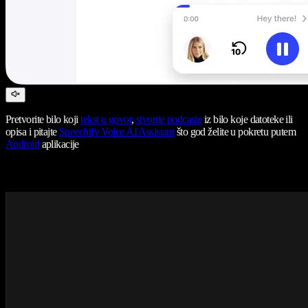
Pretvorite bilo koji
tekst u govor
,
stvorite podcaste
iz bilo koje datoteke ili
opisa i pitajte
Speechify Voice AI Assistant
što god želite u pokretu putem
Android
aplikacije