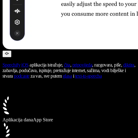
Speechify
iOS
aplikacija istražuje,
čita
,
pripovijeda
, razgovara, piše,
diktira
,
zabavlja, podučava, ispituje, pretražuje internet, sažima, vodi bilješke i
stvara
podcaste
za vas, sve putem
glasa
i
text-to-speecha
Aplikacija dana
App Store