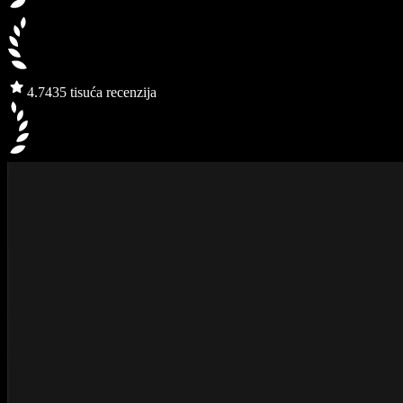
4.7
435 tisuća recenzija