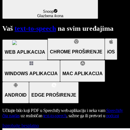
Snoop
Glazbena ikona
Vaš
text-to-speech
na svim uređajima
CHROME PROŠIRENJE
iOS
WEB APLIKACIJA
WINDOWS APLIKACIJA
MAC APLIKACIJA
ANDROID
EDGE PROŠIRENJE
Učitajte bilo koji PDF u Speechify web-aplikaciju i neka vam
Speechify
čita naglas
uz realističan
text-to-speech
, sažme ga ili pretvori u
podcast
Isprobajte besplatno