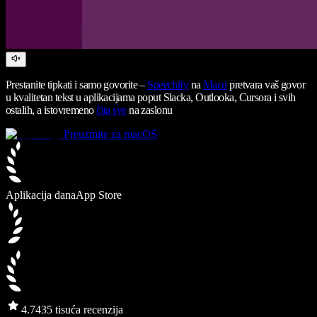
Prestanite tipkati i samo govorite –
Speechify
na
Macu
pretvara vaš govor
u kvalitetan tekst u aplikacijama poput Slacka, Outlooka, Cursora i svih
ostalih, a istovremeno
čita sve
na zaslonu
Preuzmite za macOS
Aplikacija dana
App Store
4.7
435 tisuća recenzija