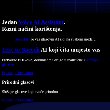
Jedan
Voice AI Assistant
.
Razni načini korištenja.
Speechify
je vaš glasovni AI sloj na svakom uređaju
Text-to-Speech
AI koji čita umjesto vas
Pretvorite PDF-ove, dokumente i drugo u realistične i
izražajne
AI
glasove
Isprobajte besplatno
Prirodni glasovi
Slušajte glasove koji zvuče prirodno
Isprobajte besplatno