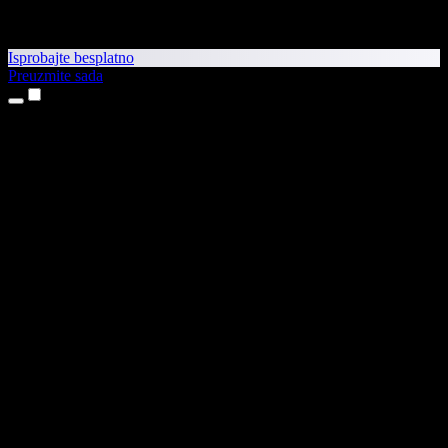
Isprobajte besplatno
Preuzmite sada
Proizvodi
Pretvaranje teksta u govor
Aplikacije za iPhone i iPad
Aplikacija za Android
Proširenje za Chrome
Proširenje za Edge
Web-aplikacija
Aplikacija za Mac
Aplikacija za Windows
AI generator glasova