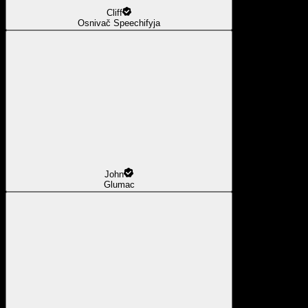
Cliff
Osnivač Speechifyja
John
Glumac