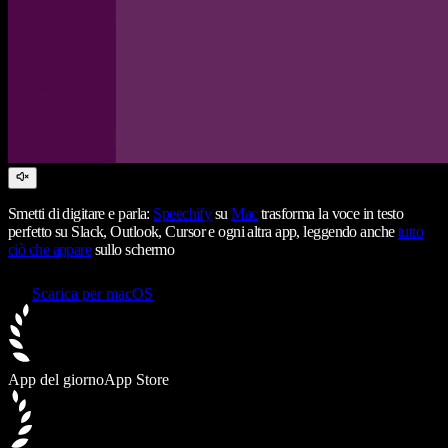
Smetti di digitare e parla:
Speechify
su
Mac
trasforma la voce in testo
perfetto su Slack, Outlook, Cursor e ogni altra app, leggendo anche
tutto
ciò che appare
sullo schermo
Scarica per macOS
App del giorno
App Store