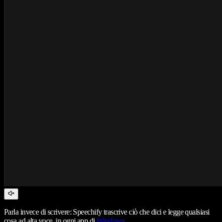
Parla invece di scrivere: Speechify trascrive ciò che dici e legge qualsiasi
cosa ad alta voce, in ogni app di
Windows