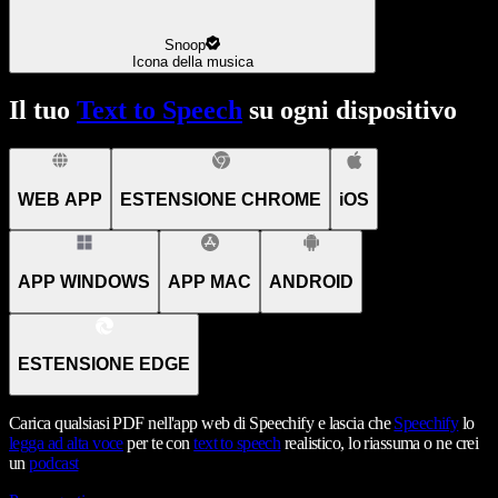
Snoop
Icona della musica
Il tuo
Text to Speech
su ogni dispositivo
WEB APP
ESTENSIONE CHROME
iOS
APP WINDOWS
APP MAC
ANDROID
ESTENSIONE EDGE
Carica qualsiasi PDF nell'app web di Speechify e lascia che
Speechify
lo
legga ad alta voce
per te con
text to speech
realistico, lo riassuma o ne crei
un
podcast