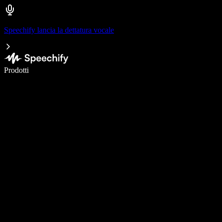
Speechify lancia la dettatura vocale
Scrivi 5× più velocemente con la dettatura vocale
Prodotti
Scopri di più