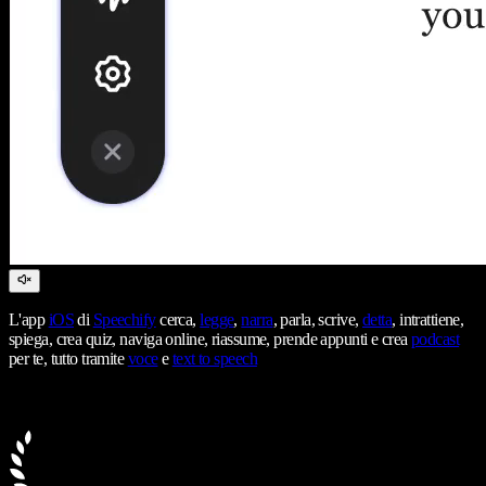
L'app
iOS
di
Speechify
cerca,
legge
,
narra
, parla, scrive,
detta
, intrattiene,
spiega, crea quiz, naviga online, riassume, prende appunti e crea
podcast
per te, tutto tramite
voce
e
text to speech