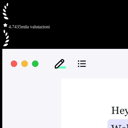
4.7
435mila valutazioni