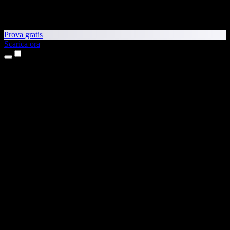
Prova gratis
Scarica ora
Prodotti
Sintesi vocale
App per iPhone e iPad
App Android
Estensione per Chrome
Estensione per Edge
App web
App per Mac
App Windows