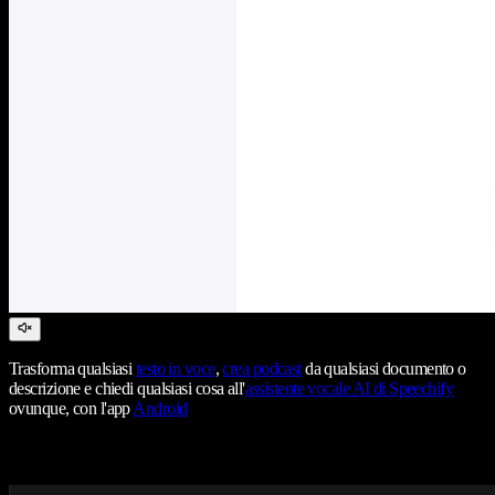
Trasforma qualsiasi
testo in voce
,
crea podcast
da qualsiasi documento o
descrizione e chiedi qualsiasi cosa all'
assistente vocale AI di Speechify
ovunque, con l'app
Android