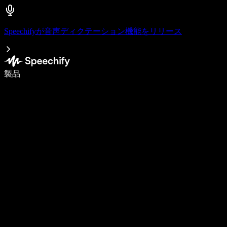
Speechifyが音声ディクテーション機能をリリース
音声入力で5倍速く書ける
製品
詳しく見る