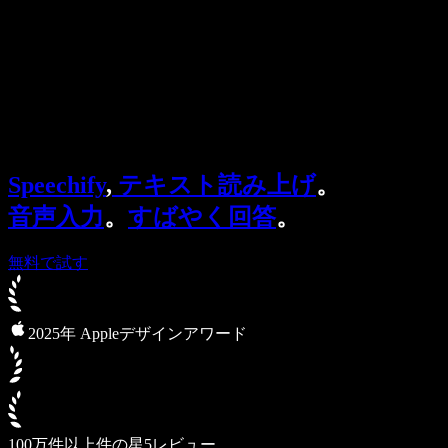
法人向け
Speechify 法人・教育機関向け
Speechify 就労支援向け
Speechify DSA向け
SIMBA 音声エージェント
Speechify
,
テキスト読み上げ
。
Speechify 開発者向け
音声入力
。
すばやく回答
。
無料で試す
2025年 Appleデザインアワード
100万件以上件の星5レビュー