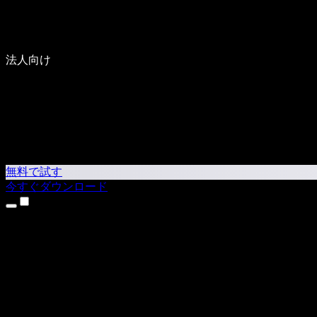
法人向け
無料で試す
今すぐダウンロード
製品
テキスト読み上げ
iPhone・iPadアプリ