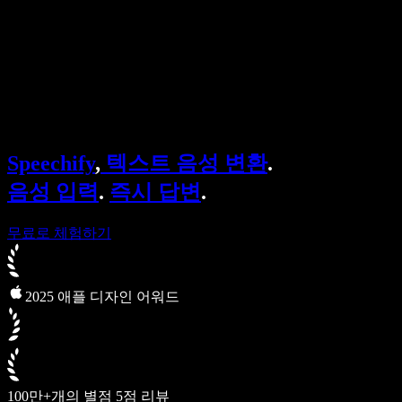
Speechify 엔터프라이즈 & 교육용
Speechify 근로 지원
Speechify DSA 지원
SIMBA 음성 에이전트
Speechify
,
텍스트 음성 변환
.
Speechify 개발자용
음성 입력
.
즉시 답변
.
무료로 체험하기
2025 애플 디자인 어워드
100만+개의 별점 5점 리뷰