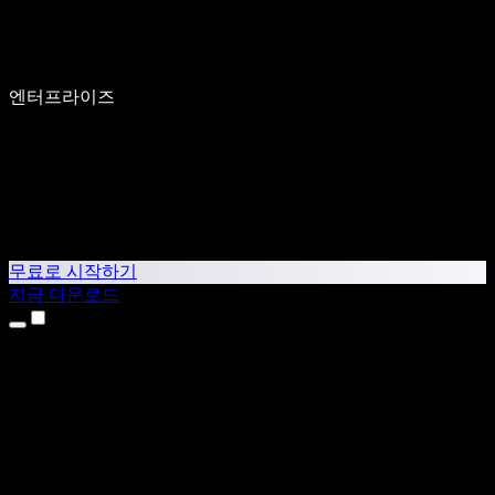
엔터프라이즈
무료로 시작하기
지금 다운로드
제품
텍스트 음성 변환
iPhone & iPad 앱