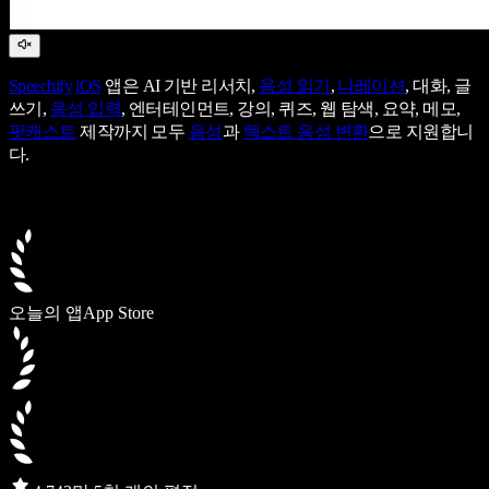
Speechify
iOS
앱은 AI 기반 리서치,
음성 읽기
,
나레이션
, 대화, 글
쓰기,
음성 입력
, 엔터테인먼트, 강의, 퀴즈, 웹 탐색, 요약, 메모,
팟캐스트
제작까지 모두
음성
과
텍스트 음성 변환
으로 지원합니
다.
오늘의 앱
App Store