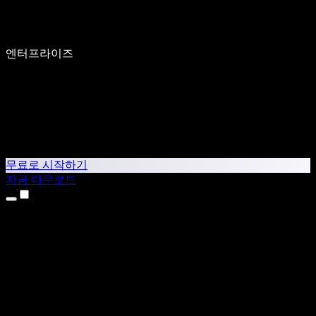
엔터프라이즈
무료로 시작하기
지금 다운로드
제품
텍스트 음성 변환
iPhone & iPad 앱