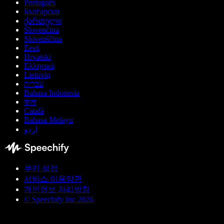
Português
Български
ქართული
Slovenčina
Slovenščina
Eesti
Hrvatski
Ελληνικά
Lietuvių
עברית
Bahasa Indonesia
বাংলা
Català
Bahasa Melayu
اردو
쿠키 설정
서비스 이용약관
개인정보 처리방침
© Speechify Inc 2026