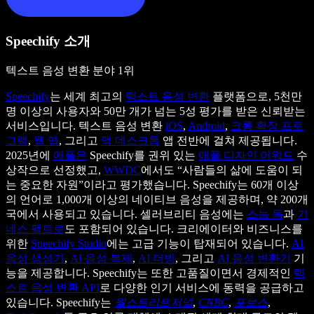
Speechify 소개
텍스트 음성 변환 분야 1위
Speechify
는 세계 최고의
텍스트 음성 변환
플랫폼으로, 5천만
명 이상의 사용자와 50만 개가 넘는 5성 평가를 받은 신뢰받는
서비스입니다. 텍스트 음성 변환
iOS
,
Android
,
크롬 확장 프로
그램
,
웹 앱
, 그리고
맥 데스크톱
앱 전반에 걸쳐 제공됩니다.
2025년에
애플은
Speechify를 권위 있는
애플 디자인 어워드
수
상작으로 선정했고,
WWDC
에서도 “사람들의 삶에 도움이 되
는 중요한 자원”이라고 평가했습니다. Speechify는 60개 이상
의 언어로 1,000개 이상의 네이티브 음성을 제공하며, 약 200개
국에서 사용되고 있습니다. 셀러브리티 음성에는
스눕 독
과
기
네스 팰트로
도 포함되어 있습니다. 크리에이터와 비즈니스를
위한
Speechify Studio
에는 고급 기능이 탑재되어 있습니다.
AI
음성 생성기
,
AI 음성 복제
,
AI 더빙
, 그리고
AI 음성 변환기
기
능을 제공합니다. Speechify는 또한 고품질이면서 경제적인
텍
스트 음성 변환 API
로 다양한 인기 서비스에 동력을 공급하고
있습니다. Speechify는
월스트리트저널
,
CNBC
,
포브스
,