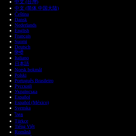
中文 (台灣)
中文 (简体 中国大陆)
Čeština
Dansk
Nederlands
English
Français
Suomi
Deutsch
हिन्दी
Italiano
日本語
Norsk bokmål
Polski
Português Brasileiro
Русский
Українська
Español
Español (México)
Svenska
ไทย
Türkçe
Tiếng Việt
Română