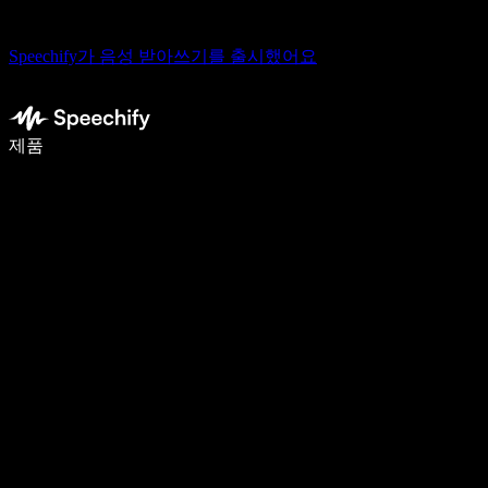
Speechify가 음성 받아쓰기를 출시했어요
음성 입력으로 5배 더 빠르게 작성하세요
제품
자세히 보기