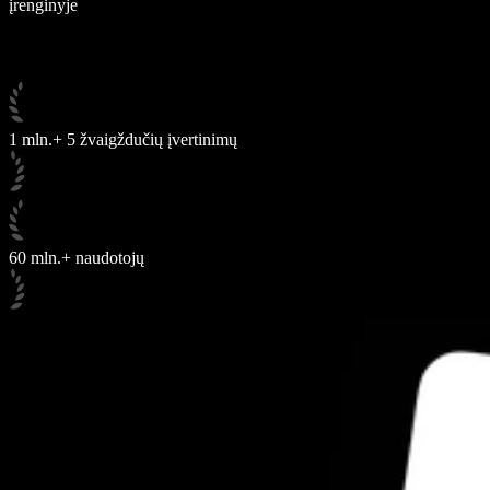
įrenginyje
1 mln.+ 5 žvaigždučių įvertinimų
60 mln.+ naudotojų