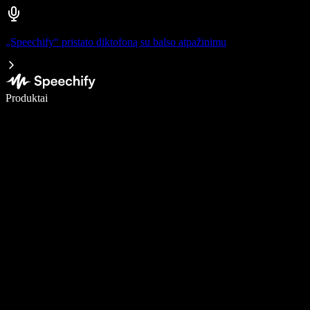
„Speechify“ pristato diktofoną su balso atpažinimu
Rašykite 5× greičiau naudodami diktavimą balsu
Produktai
Sužinokite daugiau