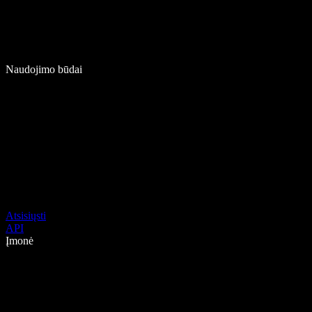
Naudojimo būdai
Atsisiųsti
API
Įmonė