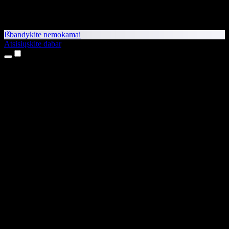
Išbandykite nemokamai
Atsisiųskite dabar
Produktai
Teksto skaitymas balsu
iPhone ir iPad programėlės
Android programėlė
Chrome plėtinys
Edge plėtinys
Interneto programėlė
Mac programėlė
Windows programėlė