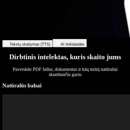
Tekstų skaitymas (TTS)
AI tinklalaidės
Dirbtinis intelektas, kuris skaito jums
Paverskite PDF failus, dokumentus ir kitą turinį natūraliai
skambančiu garsu
Natūralūs balsai