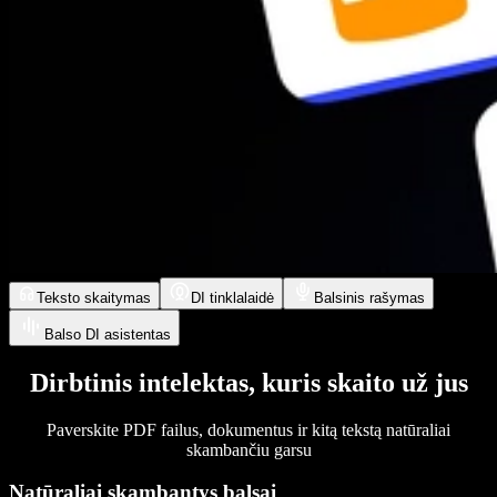
Teksto skaitymas
DI tinklalaidė
Balsinis rašymas
Balso DI asistentas
Dirbtinis intelektas, kuris skaito už jus
Paverskite PDF failus, dokumentus ir kitą tekstą natūraliai
skambančiu garsu
Natūraliai skambantys balsai