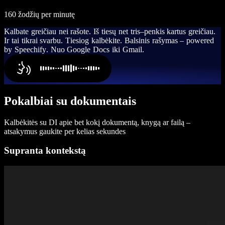
160 žodžių per minutę
K
a
l
b
a
t
e
g
r
e
i
č
i
a
u
n
e
i
r
a
š
o
t
e
.
I
š
t
i
e
s
ų
n
e
t
t
r
i
s
–
p
e
n
k
i
s
k
a
r
t
u
s
g
r
e
i
č
i
a
u
.
I
r
t
a
i
t
i
k
r
a
i
s
v
a
r
b
u
.
T
i
e
s
i
o
g
k
a
l
b
ė
k
i
t
e
.
B
a
l
s
i
n
i
s
r
a
š
y
m
a
s
–
p
o
w
e
r
e
d
b
y
S
p
e
e
c
h
i
f
y
.
N
u
o
G
o
o
g
l
e
D
o
c
s
i
k
i
G
m
a
i
l
.
Pokalbiai su dokumentais
Kalbėkitės su DI apie bet kokį dokumentą, knygą ar failą –
atsakymus gaukite per kelias sekundes
Supranta kontekstą