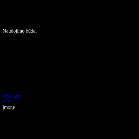
Naudojimo būdai
Atsisiųsti
API
Įmonė