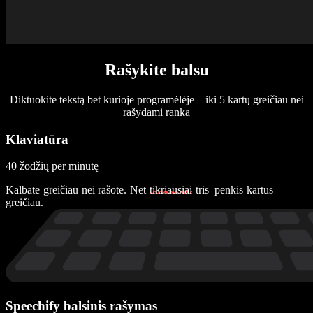
Rašykite balsu
Diktuokite tekstą bet kurioje programėlėje – iki 5 kartų greičiau nei
rašydami ranka
Klaviatūra
40 žodžių per minutę
K
a
l
b
a
t
e
g
r
e
i
č
i
a
u
n
e
i
r
a
š
o
t
e
.
N
e
t
t
i
k
r
i
a
u
s
i
a
i
t
r
i
s
–
p
e
n
k
i
s
k
a
r
t
u
s
g
r
e
i
č
i
a
u
.
Speechify balsinis rašymas