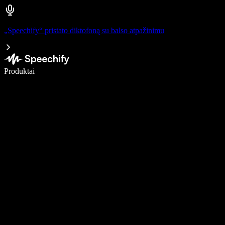
„Speechify“ pristato diktofoną su balso atpažinimu
Rašykite 5× greičiau naudodami diktavimą balsu
Produktai
Sužinokite daugiau