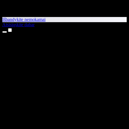
Išbandykite nemokamai
Atsisiųskite dabar
Produktai
Teksto skaitymas balsu
iPhone ir iPad programėlės
Android programėlė
Chrome plėtinys
Edge plėtinys
Interneto programėlė
Mac programėlė
Windows programėlė