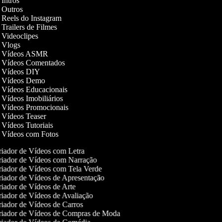
e Intros
e Outros
e Reels do Instagram
e Trailers de Filmes
e Videoclipes
de Vlogs
de Vídeos ASMR
de Vídeos Comentados
de Vídeos DIY
de Vídeos Demo
de Vídeos Educacionais
e Vídeos Imobiliários
de Vídeos Promocionais
e Vídeos Teaser
e Vídeos Tutoriais
de Vídeos com Fotos
iador de Vídeos com Letra
iador de Vídeos com Narração
iador de Vídeos com Tela Verde
iador de Vídeos de Apresentação
iador de Vídeos de Arte
iador de Vídeos de Avaliação
iador de Vídeos de Carros
iador de Vídeos de Compras de Moda