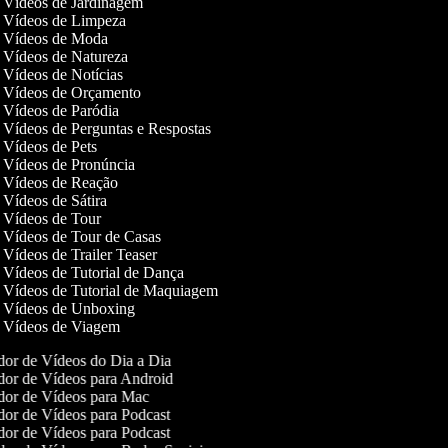
de Vídeos de Jardinagem
de Vídeos de Limpeza
de Vídeos de Moda
de Vídeos de Natureza
e Vídeos de Notícias
de Vídeos de Orçamento
e Vídeos de Paródia
e Vídeos de Perguntas e Respostas
e Vídeos de Pets
de Vídeos de Pronúncia
de Vídeos de Reação
e Vídeos de Sátira
de Vídeos de Tour
e Vídeos de Tour de Casas
e Vídeos de Trailer Teaser
e Vídeos de Tutorial de Dança
de Vídeos de Tutorial de Maquiagem
de Vídeos de Unboxing
de Vídeos de Viagem
or de Vídeos do Dia a Dia
or de Vídeos para Android
or de Vídeos para Mac
or de Vídeos para Podcast
or de Vídeos para Podcast