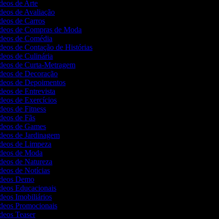
ídeos de Arte
ídeos de Avaliação
ídeos de Carros
Vídeos de Compras de Moda
Vídeos de Comédia
ídeos de Contação de Histórias
ídeos de Culinária
Vídeos de Curta-Metragem
ídeos de Decoração
Vídeos de Depoimentos
ídeos de Entrevista
ídeos de Exercícios
ídeos de Fitness
ídeos de Fãs
Vídeos de Games
ídeos de Jardinagem
Vídeos de Limpeza
Vídeos de Moda
ídeos de Natureza
ídeos de Notícias
Vídeos Demo
ídeos Educacionais
ídeos Imobiliários
ídeos Promocionais
ídeos Teaser