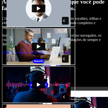
Aqui vai só um gostinho do que você pode
fazer com o Speechify Studio.
Crie narrações, adicione imagens de banco sem royalties, trilhas e
vídeos, clone sua voz e crie projetos audiovisuais completos e
impressionantes.
Sem curva de aprendizado e com tudo acessível no navegador, os
criadores de conteúdo podem se livrar das limitações de sempre e
dar vida a todas as suas ideias criativas.
Abrir o Studio