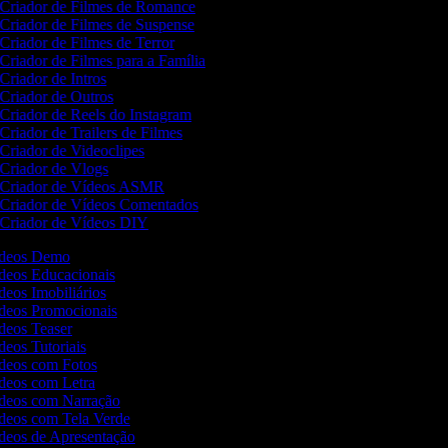
Criador de Filmes de Romance
Criador de Filmes de Suspense
Criador de Filmes de Terror
Criador de Filmes para a Família
Criador de Intros
Criador de Outros
Criador de Reels do Instagram
Criador de Trailers de Filmes
Criador de Videoclipes
Criador de Vlogs
Criador de Vídeos ASMR
Criador de Vídeos Comentados
Criador de Vídeos DIY
Vídeos Demo
ídeos Educacionais
ídeos Imobiliários
ídeos Promocionais
ídeos Teaser
ídeos Tutoriais
ídeos com Fotos
ídeos com Letra
Vídeos com Narração
ídeos com Tela Verde
ídeos de Apresentação