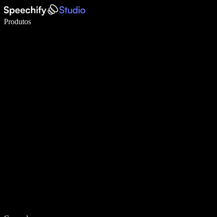
Escreva 5× mais rápido com a digitação por voz
Produtos
Saiba mais