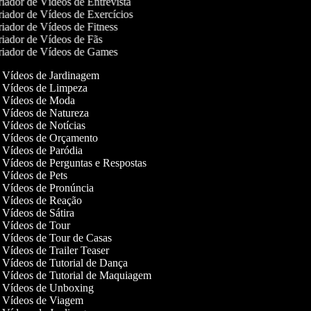
iador de Vídeos de Entrevista
iador de Vídeos de Exercícios
iador de Vídeos de Fitness
iador de Vídeos de Fãs
iador de Vídeos de Games
de Vídeos de Jardinagem
de Vídeos de Limpeza
de Vídeos de Moda
de Vídeos de Natureza
e Vídeos de Notícias
de Vídeos de Orçamento
e Vídeos de Paródia
e Vídeos de Perguntas e Respostas
e Vídeos de Pets
de Vídeos de Pronúncia
de Vídeos de Reação
e Vídeos de Sátira
de Vídeos de Tour
e Vídeos de Tour de Casas
e Vídeos de Trailer Teaser
e Vídeos de Tutorial de Dança
de Vídeos de Tutorial de Maquiagem
de Vídeos de Unboxing
de Vídeos de Viagem