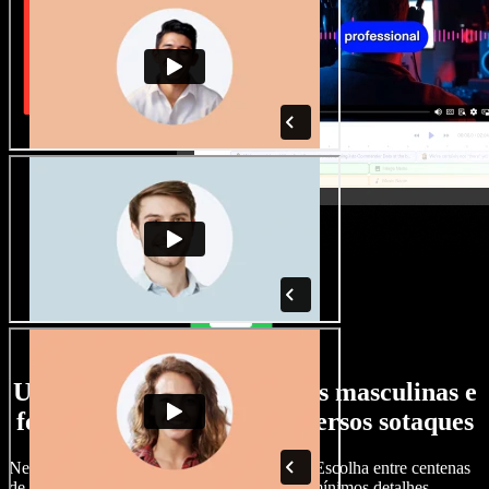
Uma ampla seleção de vozes masculinas e
femininas, com os mais diversos sotaques
Nenhum projeto precisa soar igual ao outro. Escolha entre centenas
de vozes de IA e sotaques e ajuste tudo nos mínimos detalhes.