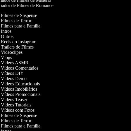
iador de Filmes de Mistério
iador de Filmes de Romance
e Filmes de Suspense
e Filmes de Terror
e Filmes para a Família
e Intros
e Outros
e Reels do Instagram
e Trailers de Filmes
e Videoclipes
de Vlogs
de Vídeos ASMR
de Vídeos Comentados
de Vídeos DIY
de Vídeos Demo
de Vídeos Educacionais
e Vídeos Imobiliários
de Vídeos Promocionais
e Vídeos Teaser
e Vídeos Tutoriais
de Vídeos com Fotos
e Filmes de Suspense
e Filmes de Terror
e Filmes para a Família