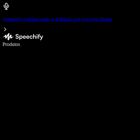
Speechify está lançando a digitação por voz com ditado
Escreva 5× mais rápido com digitação por voz
Produtos
Saiba mais