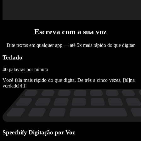
Escreva com a sua voz
Dite textos em qualquer app — até 5x mais rápido do que digitar
Teclado
40 palavras por minuto
V
o
c
ê
f
a
l
a
m
a
i
s
r
á
p
i
d
o
d
o
q
u
e
d
i
g
i
t
a
.
D
e
t
r
ê
s
a
c
i
n
c
o
v
e
z
e
s
,
[
h
l
]
n
a
v
e
r
d
a
d
e
[
/
h
l
]
Speechify Digitação por Voz