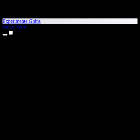
Experimente Grátis
Baixe Agora
Produtos
Texto para Fala
Apps para iPhone e iPad
App para Android
Extensão para Chrome
Extensão para Edge
App Web
App para Mac
App para Windows