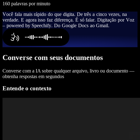
160 palavras por minuto
V
o
c
ê
f
a
l
a
m
a
i
s
r
á
p
i
d
o
d
o
q
u
e
d
i
g
i
t
a
.
D
e
t
r
ê
s
a
c
i
n
c
o
v
e
z
e
s
,
n
a
v
e
r
d
a
d
e
.
E
a
g
o
r
a
i
s
s
o
f
a
z
d
i
f
e
r
e
n
ç
a
.
É
s
ó
f
a
l
a
r
.
D
i
g
i
t
a
ç
ã
o
p
o
r
V
o
z
–
p
o
w
e
r
e
d
b
y
S
p
e
e
c
h
i
f
y
.
D
o
G
o
o
g
l
e
D
o
c
s
a
o
G
m
a
i
l
.
Converse com seus documentos
Converse com a IA sobre qualquer arquivo, livro ou documento —
obtenha respostas em segundos
Entende o contexto