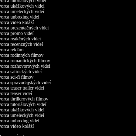
orca tutoriálových videí
orca ukážkových videí
orca umeleckých videí
orca unboxing videí
orca video koláží
orca prezentačných videí
orca promo videí
orca reakčných videí
orca recenzných videí
orca reklám
orca rodinných filmov
orca romantických filmov
orca rozhovorových videí
rca satirických videí
rca sci-fi filmov
orca spravodajských videí
rca teaser trailer videí
rca teaser videí
orca thrillerových filmov
orca tutoriálových videí
orca ukážkových videí
orca umeleckých videí
orca unboxing videí
orca video koláží