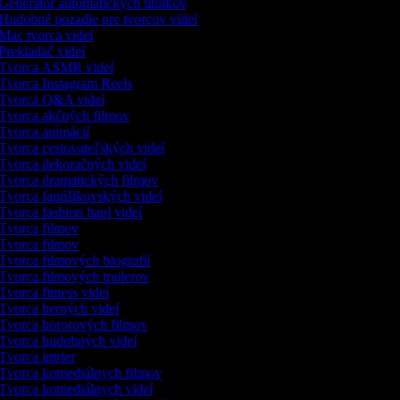
Generátor automatických titulkov
Hudobné pozadie pre tvorcov videí
Mac tvorca videí
Prekladač videí
Tvorca ASMR videí
Tvorca Instagram Reels
Tvorca Q&A videí
Tvorca akčných filmov
Tvorca animácií
Tvorca cestovateľských videí
Tvorca dekoračných videí
Tvorca dramatických filmov
Tvorca fanúšikovských videí
Tvorca fashion haul videí
Tvorca filmov
Tvorca filmov
Tvorca filmových biografií
Tvorca filmových trailerov
Tvorca fitness videí
Tvorca herných videí
Tvorca hororových filmov
Tvorca hudobných videí
Tvorca intrier
Tvorca komediálnych filmov
Tvorca komediálnych videí