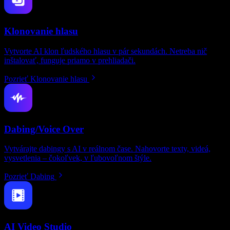
Klonovanie hlasu
Vytvorte AI klon ľudského hlasu v pár sekundách. Netreba nič
inštalovať, funguje priamo v prehliadači.
Pozrieť Klonovanie hlasu
Dabing/Voice Over
Vytvárajte dabingy s AI v reálnom čase. Nahovorte texty, videá,
vysvetlenia – čokoľvek, v ľubovoľnom štýle.
Pozrieť Dabing
AI Video Studio