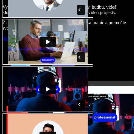
Vytvárajte dabingy, pridajte bezplatné obrázky, hudbu, videá,
klonujte svoj hlas – postavíte pôsobivé audio-video projekty.
Žiadne učenie, všetko v prehliadači – zbavte sa hraníc a premeňte
svoje nápady na realitu.
Spustiť Studio