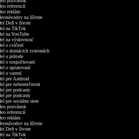
ideo pozvánok
deo referencií
ideo reklám
ideonávodov na líčenie
ideí Deň v živote
ideí na TikTok
ideí na YouTube
ideí na výslovnosť
deí o cvičení
ideí o domácich zvieratách
deí o prírode
ideí o rozpočtovaní
ideí o upratovaní
deí o varení
ideí pre Android
deí pre nehnuteľnosti
ideí pre podcasty
ideí pre podcasty
deí pre sociálne siete
ideo pozvánok
deo referencií
ideo reklám
ideonávodov na líčenie
ideí Deň v živote
ideí na TikTok