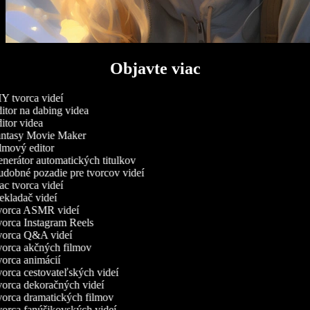
Objavte viac
Y tvorca videí
itor na dabing videa
itor videa
ntasy Movie Maker
lmový editor
nerátor automatických titulkov
dobné pozadie pre tvorcov videí
c tvorca videí
ekladač videí
orca ASMR videí
orca Instagram Reels
orca Q&A videí
orca akčných filmov
orca animácií
orca cestovateľských videí
orca dekoračných videí
orca dramatických filmov
orca fanúšikovských videí