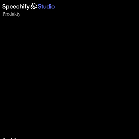
Píšte 5× rýchlejšie pomocou hlasového diktovania
Produkty
Zistiť viac