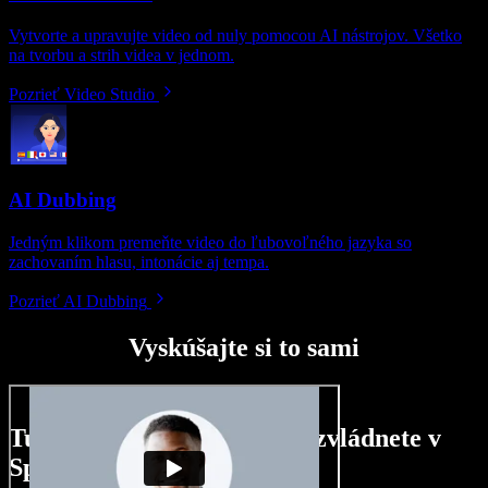
Vytvorte a upravujte video od nuly pomocou AI nástrojov. Všetko
na tvorbu a strih videa v jednom.
Pozrieť Video Studio
AI Dubbing
Jedným klikom premeňte video do ľubovoľného jazyka so
zachovaním hlasu, intonácie aj tempa.
Pozrieť AI Dubbing
Vyskúšajte si to sami
Tu je malá ukážka toho, čo zvládnete v
Speechify Studio.