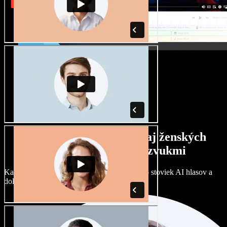
Široký výber mužských aj ženských
hlasov s rôznymi prízvukmi
Každý projekt môže znieť inak. Vyberte si zo stoviek AI hlasov a
dolaďte si ich podľa seba.