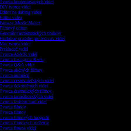
Tvorca komentovaných videí
DIY tvorca videí
Editor na dabing videa
Editor videa
Fantasy Movie Maker
Filmový editor
Generátor automatických titulkov
Hudobné pozadie pre tvorcov videí
Mac tvorca videí
Prekladač videí
Tvorca ASMR videí
Tvorca Instagram Reels
Tvorca Q&A videí
Tvorca akčných filmov
Tvorca animácií
Tvorca cestovateľských videí
Tvorca dekoračných videí
Tvorca dramatických filmov
Tvorca fanúšikovských videí
Tvorca fashion haul videí
Tvorca filmov
Tvorca filmov
Tvorca filmových biografií
Tvorca filmových trailerov
Tvorca fitness videí