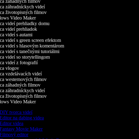
a záhadných filmov
a záhradníckych videí
a životopisných filmov
ows Video Maker
a videí prehliadky domu
a videí prehliadok
a videí s autami
a videí s green screen efektom
a videí s hlasovým komentárom
a videí s tanečnými tutoriálmi
a videí so storytellingom
 videí z fotografií
a vlogov
a vzdelávacích videí
a westernových filmov
a záhadných filmov
a záhradníckych videí
a životopisných filmov
ows Video Maker
DIY tvorca videí
Editor na dabing videa
Editor videa
Fantasy Movie Maker
Filmový editor