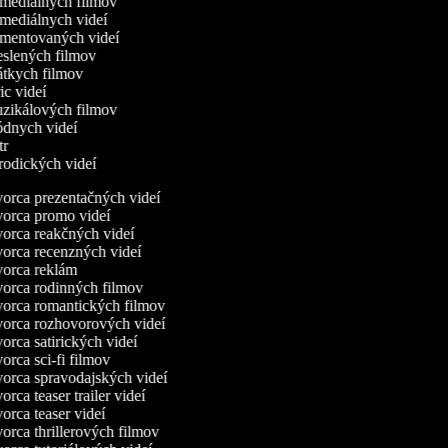
omediálnych filmov
omediálnych videí
omentovaných videí
reslených filmov
rátkych filmov
ric videí
uzikálových filmov
ódnych videí
utr
arodických videí
orca prezentačných videí
orca promo videí
orca reakčných videí
orca recenzných videí
orca reklám
orca rodinných filmov
orca romantických filmov
orca rozhovorových videí
rca satirických videí
rca sci-fi filmov
orca spravodajských videí
rca teaser trailer videí
rca teaser videí
orca thrillerových filmov