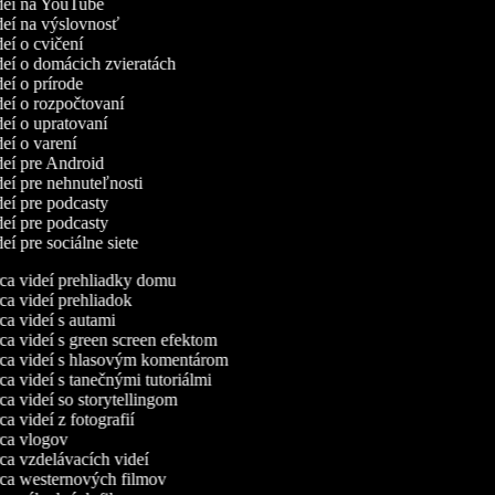
ideí na YouTube
ideí na výslovnosť
deí o cvičení
ideí o domácich zvieratách
deí o prírode
ideí o rozpočtovaní
ideí o upratovaní
deí o varení
ideí pre Android
deí pre nehnuteľnosti
ideí pre podcasty
ideí pre podcasty
deí pre sociálne siete
a videí prehliadky domu
a videí prehliadok
a videí s autami
a videí s green screen efektom
a videí s hlasovým komentárom
a videí s tanečnými tutoriálmi
a videí so storytellingom
 videí z fotografií
a vlogov
a vzdelávacích videí
a westernových filmov