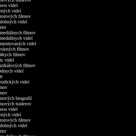
tness videí
erných videí
ororových filmov
udobných videí
trier
omediálnych filmov
omediálnych videí
omentovaných videí
reslených filmov
rátkych filmov
ric videí
uzikálových filmov
ódnych videí
utr
arodických videí
ilmov
ilmov
ilmových biografií
lmových trailerov
tness videí
erných videí
ororových filmov
udobných videí
trier