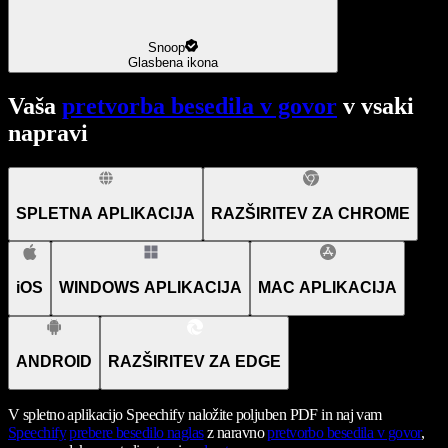
Snoop
Glasbena ikona
Vaša
pretvorba besedila v govor
v vsaki
napravi
SPLETNA APLIKACIJA
RAZŠIRITEV ZA CHROME
iOS
WINDOWS APLIKACIJA
MAC APLIKACIJA
ANDROID
RAZŠIRITEV ZA EDGE
V spletno aplikacijo Speechify naložite poljuben PDF in naj vam
Speechify
prebere besedilo naglas
z naravno
pretvorbo besedila v govor
,