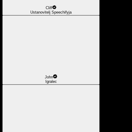
Cliff
Ustanovitelj Speechifyja
John
Igralec