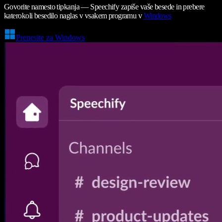
Govorite namesto tipkanja — Speechify zapiše vaše besede in prebere
katerokoli besedilo naglas v vsakem programu v
Windows
Prenesite za Windows