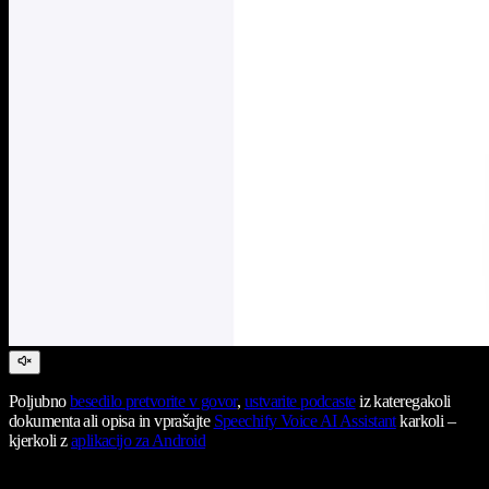
Poljubno
besedilo pretvorite v govor
,
ustvarite podcaste
iz kateregakoli
dokumenta ali opisa in vprašajte
Speechify Voice AI Assistant
karkoli –
kjerkoli z
aplikacijo za Android