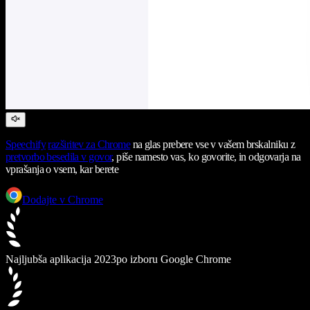
Speechify
razširitev za Chrome
na glas prebere vse v vašem brskalniku z
pretvorbo besedila v govor
, piše namesto vas, ko govorite, in odgovarja na
vprašanja o vsem, kar berete
Dodajte v Chrome
Najljubša aplikacija 2023
po izboru Google Chrome