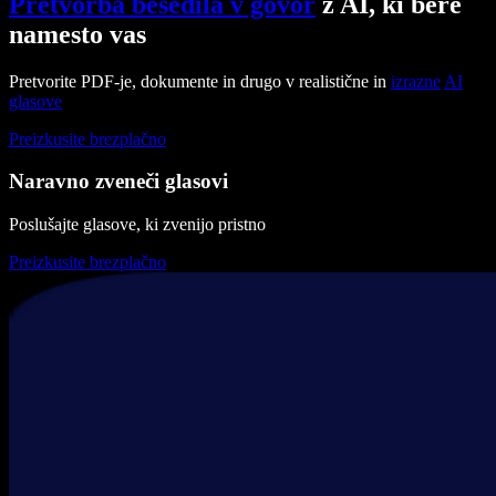
Pretvorba besedila v govor
z AI, ki bere
namesto vas
Pretvorite PDF-je, dokumente in drugo v realistične in
izrazne
AI
glasove
Preizkusite brezplačno
Naravno zveneči glasovi
Poslušajte glasove, ki zvenijo pristno
Preizkusite brezplačno