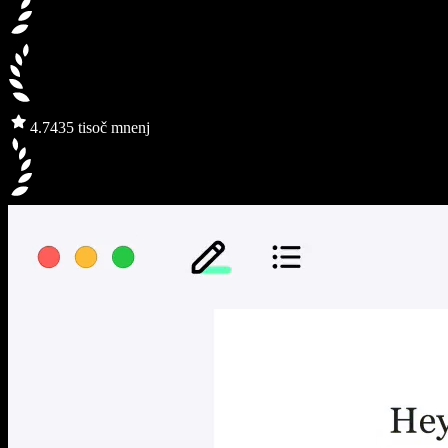
4.7
435 tisoč mnenj