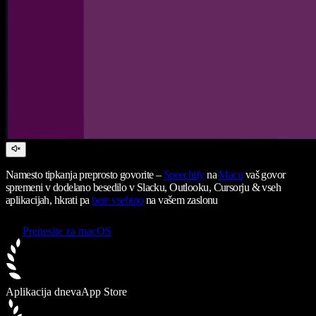
Namesto tipkanja preprosto govorite –
Speechify
na
Macu
vaš govor
spremeni v dodelano besedilo v Slacku, Outlooku, Cursorju & vseh
aplikacijah, hkrati pa
bere vsebino
na vašem zaslonu
Prenesite za macOS
Aplikacija dneva
App Store