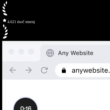
4.6
21 tisoč mnenj