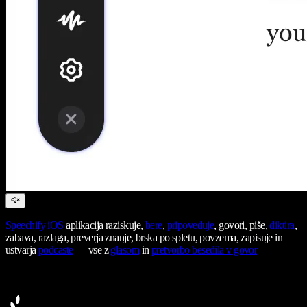
Speechify
iOS
aplikacija raziskuje,
bere
,
pripoveduje
, govori, piše,
diktira
,
zabava, razlaga, preverja znanje, brska po spletu, povzema, zapisuje in
ustvarja
podcaste
— vse z
glasom
in
pretvorbo besedila v govor