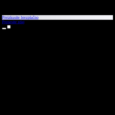
Preizkusite brezplačno
Prenesite zdaj
Izdelki
Pretvorba besedila v govor
Aplikaciji za iPhone in iPad
Aplikacija za Android
Razširitev za Chrome
Razširitev za Edge
Spletna aplikacija
Aplikacija za Mac
Aplikacija za Windows