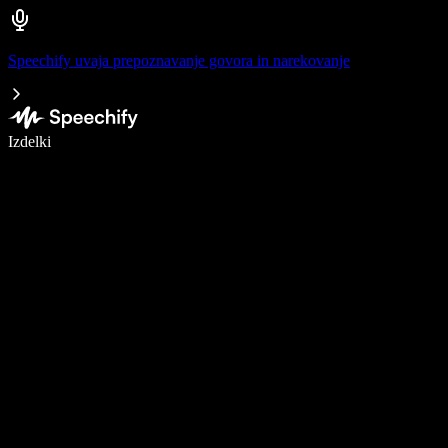
Speechify uvaja prepoznavanje govora in narekovanje
Pišite 5× hitreje z narekovanjem
Izdelki
Več o tem