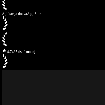
Aplikacija dneva
App Store
4.7
435 tisoč mnenj