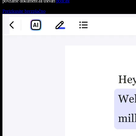
povzame dokument ali ustvari
podcast
Preizkusite brezplačno