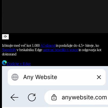
Izbirajte med več kot 1.000
AI glasovi
in poslušajte do 4,5× hitreje, ko
Speechify
v brskalniku Edge
pretvori besedilo v govor
in odgovarja kot
doktorand
Dodajte v Edge