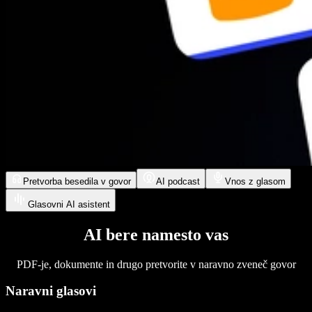
Pretvorba besedila v govor
AI podcast
Vnos z glasom
Glasovni AI asistent
AI bere namesto vas
PDF-je, dokumente in drugo pretvorite v naravno zveneč govor
Naravni glasovi