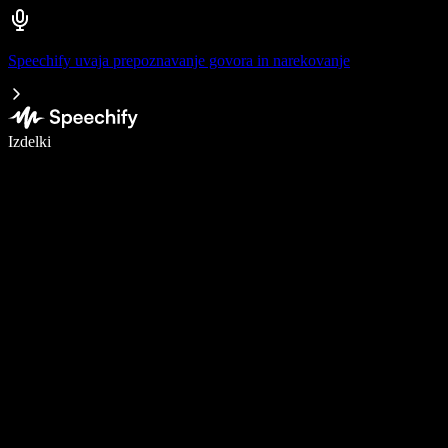
Speechify uvaja prepoznavanje govora in narekovanje
Pišite 5× hitreje z narekovanjem
Izdelki
Več o tem