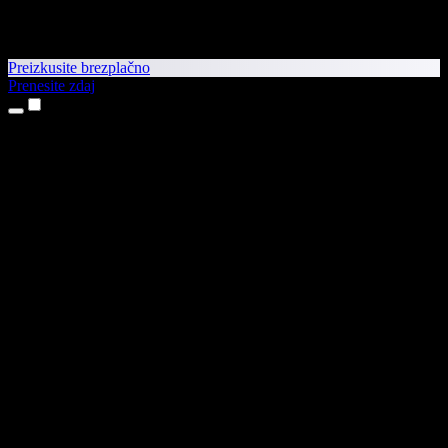
Preizkusite brezplačno
Prenesite zdaj
Izdelki
Pretvorba besedila v govor
Aplikaciji za iPhone in iPad
Aplikacija za Android
Razširitev za Chrome
Razširitev za Edge
Spletna aplikacija
Aplikacija za Mac
Aplikacija za Windows