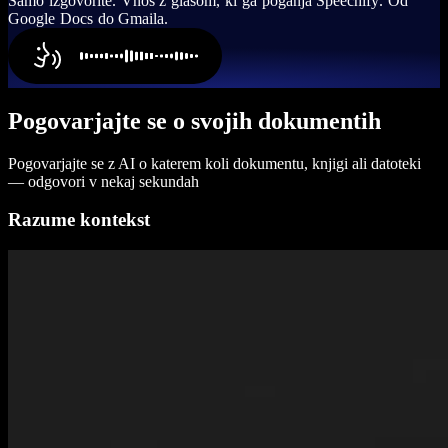
S
a
m
o
i
z
g
o
v
o
r
i
t
e
.
V
n
o
s
z
g
l
a
s
o
m
,
k
i
g
a
p
o
g
a
n
j
a
S
p
e
e
c
h
i
f
y
.
O
d
G
o
o
g
l
e
D
o
c
s
d
o
G
m
a
i
l
a
.
Pogovarjajte se o svojih dokumentih
Pogovarjajte se z AI o katerem koli dokumentu, knjigi ali datoteki
— odgovori v nekaj sekundah
Razume kontekst