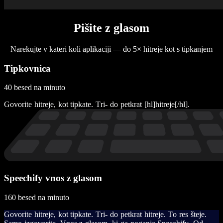
Pišite z glasom
Narekujte v kateri koli aplikaciji — do 5× hitreje kot s tipkanjem
Tipkovnica
40 besed na minuto
G
o
v
o
r
i
t
e
h
i
t
r
e
j
e
,
k
o
t
t
i
p
k
a
t
e
.
T
r
i
-
d
o
p
e
t
k
r
a
t
[
h
l
]
h
i
t
r
e
j
e
[
/
h
l
]
.
Speechify vnos z glasom
160 besed na minuto
G
o
v
o
r
i
t
e
h
i
t
r
e
j
e
,
k
o
t
t
i
p
k
a
t
e
.
T
r
i
-
d
o
p
e
t
k
r
a
t
h
i
t
r
e
j
e
.
T
o
r
e
s
š
t
e
j
e
.