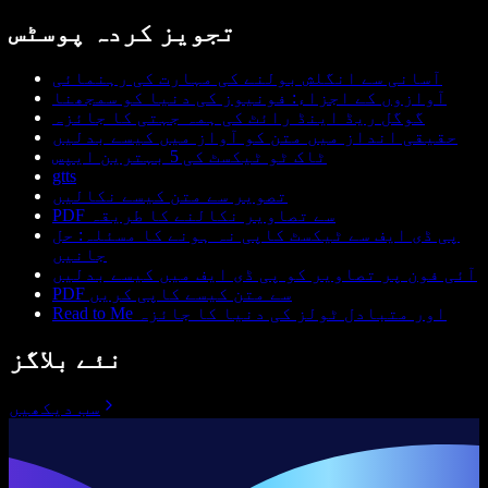
تجویز کردہ پوسٹس
آسانی سے انگلش بولنے کی مہارت کی رہنمائی
آوازوں کے اجزاء: فونیوز کی دنیا کو سمجھنا
گوگل ریڈ اینڈ رائٹ کی ہمہ جہتی کا جائزہ
حقیقی انداز میں متن کو آواز میں کیسے بدلیں
ٹاک ٹو ٹیکسٹ کی 5 بہترین ایپس
gtts
تصویر سے متن کیسے نکالیں
PDF سے تصاویر نکالنے کا طریقہ
پی ڈی ایف سے ٹیکسٹ کاپی نہ ہونے کا مسئلہ: حل
جانیں
آئی فون پر تصاویر کو پی ڈی ایف میں کیسے بدلیں
PDF سے متن کیسے کاپی کریں
Read to Me اور متبادل ٹولز کی دنیا کا جائزہ
نئے بلاگز
سب دیکھیں