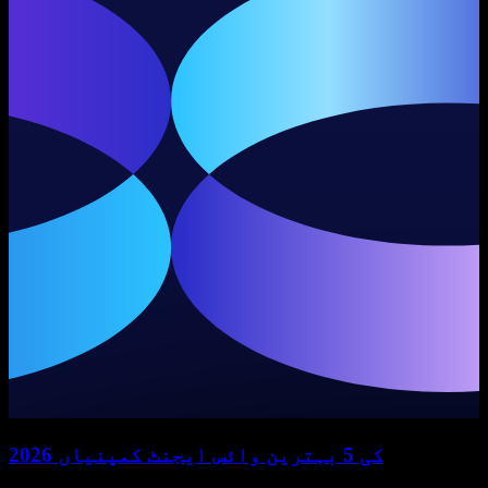
2026 کی 5 بہترین وائس ایجنٹ کمپنیاں