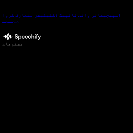
اسپیچیفائی وائس ٹائپنگ ڈکٹیٹیشن متعارف کروا
رہا ہے
وائس ٹائپنگ کے ساتھ 5 گنا تیزی سے لکھیں
مصنوعات
مزید جانیں