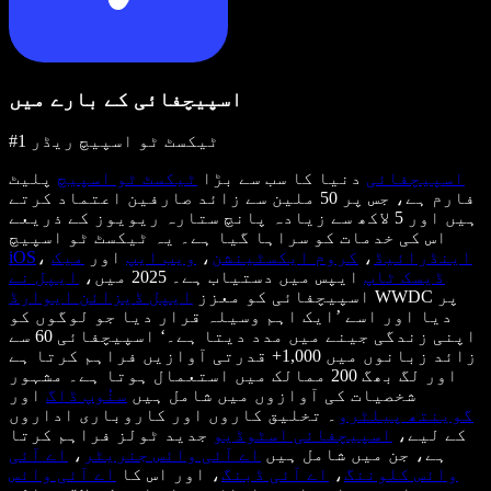
اسپیچفائی کے بارے میں
#1 ٹیکسٹ ٹو اسپیچ ریڈر
اسپیچفائی
دنیا کا سب سے بڑا
ٹیکسٹ ٹو اسپیچ
پلیٹ
فارم ہے، جس پر 50 ملین سے زائد صارفین اعتماد کرتے
ہیں اور 5 لاکھ سے زیادہ پانچ ستارہ ریویوز کے ذریعے
اس کی خدمات کو سراہا گیا ہے۔ یہ ٹیکسٹ ٹو اسپیچ
اینڈرائیڈ
،
کروم ایکسٹینشن
،
ویب ایپ
اور
میک
،
iOS
ڈیسک ٹاپ
ایپس میں دستیاب ہے۔ 2025 میں،
ایپل نے
WWDC پر
اسپیچفائی کو معزز
ایپل ڈیزائن ایوارڈ
دیا اور اسے ’ایک اہم وسیلہ قرار دیا جو لوگوں کو
اپنی زندگی جینے میں مدد دیتا ہے۔‘ اسپیچفائی 60 سے
زائد زبانوں میں 1,000+ قدرتی آوازیں فراہم کرتا ہے
اور لگ بھگ 200 ممالک میں استعمال ہوتا ہے۔ مشہور
شخصیات کی آوازوں میں شامل ہیں
سنُوپ ڈاگ
اور
گوینتھ پیلٹرو
۔ تخلیق کاروں اور کاروباری اداروں
کے لیے،
اسپیچفائی اسٹوڈیو
جدید ٹولز فراہم کرتا
ہے، جن میں شامل ہیں
اے آئی وائس جنریٹر
،
اے آئی
وائس کلوننگ
،
اے آئی ڈبنگ
، اور اس کا
اے آئی وائس