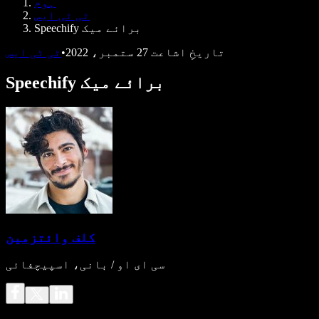
ہوم
ڈویلپرز کے لیے Speechify
ٹی ٹی ایس
Speechify برائے میک
تاریخِ اشاعت
27 ستمبر، 2022
•
ٹی ٹی ایس
Speechify برائے میک
کلف وائتزمین
سی ای او / بانی، اسپیچفائی