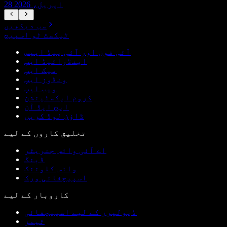
28 اپریل، 2026
سب دیکھیں
ٹیکسٹ ٹو اسپیچ
آئی فون اور آئی پیڈ ایپس
اینڈرائیڈ ایپ
میک ایپ
ونڈوز ایپ
ویب ایپ
کروم ایکسٹینشن
ایج ایڈ آن
ڈاؤن لوڈ کریں
تخلیق کاروں کے لیے
اے آئی وائس جنریٹر
ڈبنگ
وائس کلوننگ
اسپیچفائی ورک
کاروبار کے لیے
ڈیولپرز کے لیے اسپیچفائی
ٹیمز