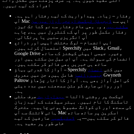
اتنی مفید کیوں ہے۔ یہ صرف پڑھنے میں مشکل والے
افراد کے لیے نہیں۔
رفتار – زیادہ پیداواریت کے لیے رفتار اہم ہے۔
آپ Mac ایپ سے
ڈیجیٹل ٹیکسٹ اونچی آواز میں سن
سکتے ہیں
، وہ بھی عام رفتار سے نو گنا تک تیز۔
رفتار مکمل طور پر آپ کے کنٹرول میں ہے، چاہے
آپ انگریزی سنیں یا پرتگالی۔
ایپ انضمام – لوگ مختلف ایپس اور ذرائع
استعمال کرتے ہیں۔ Speechify میں Slack، Gmail،
Google Drive وغیرہ جیسی ایپلی کیشنز کے ساتھ
انضمام کی سہولت ہے۔ آپ ای میل سن سکتے ہیں اور
ساتھ ہی خبریں بھی فالو کر سکتے ہیں۔
آواز کا قدرتی بہاؤ – Speechify میں کئی
انسان
جیسے وائسز
شامل ہیں، جن میں معروف Gwyneth
Paltrow کی اصل آواز بھی ہے۔ آواز کا اتار چڑھاؤ
اور روانی صارف کو متن سمجھنے میں مدد دیتی
ہے۔
ٹیکسٹ پر روشنی ڈالنا –
پیداواریت
صرف ملٹی
ٹاسکنگ کا نام نہیں۔ بہتر سیکھنے کے لیے زبان
کی سمجھ اور ڈی کوڈنگ مضبوط ہونی چاہیے۔ متحرک
ہائی لائٹنگ سے آپ Mac اسکرین پر ساتھ ساتھ
فالو کر سکتے ہیں—یہ
ڈسلیکسیہ
صارفین کے لیے
خاص طور پر مفید ہے۔