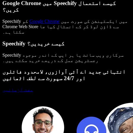
Google Chrome میں Speechify کیسے استعمال
کریں؟
میں ایکسٹینشن کی صورت میں
Google Chrome
Speechify کو
Chrome Web Store سے ڈاؤن لوڈ کر کے انسٹال کیا جا
سکتا ہے۔
Speechify کیسے خریدیں؟
Speechify سرکاری ویب سائٹ یا ہر ایپ کے اندر موجود
رجسٹریشن عمل کے ذریعے خرید سکتے ہیں۔
انتہائی جدید اے آئی آوازوں، لامحدود فائلوں
اور 24/7 سپورٹ سے لطف اٹھائیں
مفت آزمائیں