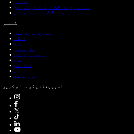
تعلیم
ٹیکسٹ ٹو اسپیچ API دستاویزات
وائس ایجنٹس API دستاویزات
کمپنی
ہمارے بارے میں
رابطہ
بلاگ
ملازمتیں
ایفیلی ایٹس
مدد
اسٹیٹس
پریس
برانڈ کٹ
اسپیچفائی کو فالو کریں