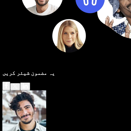
یہ مضمون شیئر کریں