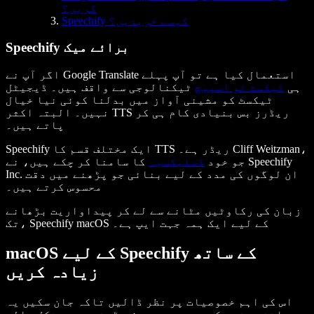
کریں؟
Speechify کیسے خریدیں؟
Speechify برائے میک
اگر آپ نے Google Translate استعمال کیا ہے تو آپ پہلے
ہی
ٹیکسٹ ٹو اسپیچ
ٹیکنالوجی سے واقف ہیں۔ ڈیجیٹل
ٹیکسٹ کو مشینی آواز میں بدلنا کوئی نیا خیال
نہیں۔ البتہ اکثر TTS ریڈرز بس بنیادی کام ہی کر
پاتے ہیں۔
Speechify ایک مختلف قسم کا TTS ریڈر ہے۔ Cliff Weitzman،
جو خود
ڈسلیکسیہ
کا سامنا کر چکے ہیں، نے Speechify
Inc. ان لوگوں کی مدد کے لیے بنائی جو پڑھنے میں دقت
محسوس کرتے ہیں۔
زبان کی رکاوٹیں مٹانے سے لے کر پیداواریت بڑھانے
تک، Speechify macOS کے لیے ایک ہمہ جہت ایپ ہے۔
macOS کے لیے Speechify کے ساتھ
زیادہ کریں
اس کی اہم خصوصیات پر نظر ڈالیں تاکہ جان سکیں یہ