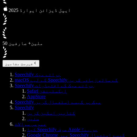
2025 ایپل ڈیزائن ایوارڈ
50 ملین+ صارفین
فہرستِ مضامین
Speechify برائے میک
macOS کے لیے Speechify کے ساتھ زیادہ کریں
Speechify برائے میک کے اختیارات
Safari ایکسٹینشن
AppStore
Speechify میک پر کیسے استعمال کریں
Speechify
کتابیں اسکین کریں
سنیں
عمومی سوالات
کیا Speechify صرف Apple پر ہے؟
Google Chrome میں Speechify کیسے استعمال