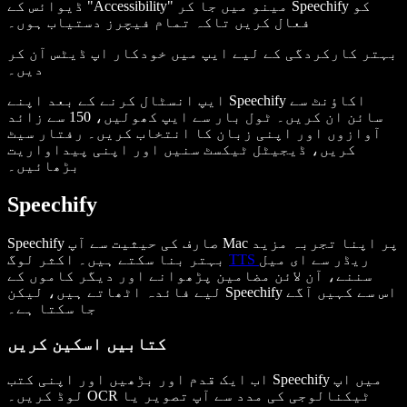
ڈیوائس کے "Accessibility" مینو میں جا کر Speechify کو
فعال کریں تاکہ تمام فیچرز دستیاب ہوں۔
بہتر کارکردگی کے لیے ایپ میں خودکار اپ ڈیٹس آن کر
دیں۔
ایپ انسٹال کرنے کے بعد اپنے Speechify اکاؤنٹ سے
سائن ان کریں۔ ٹول بار سے ایپ کھولیں، 150 سے زائد
آوازوں اور اپنی زبان کا انتخاب کریں۔ رفتار سیٹ
کریں، ڈیجیٹل ٹیکسٹ سنیں اور اپنی پیداواریت
بڑھائیں۔
Speechify
Speechify صارف کی حیثیت سے آپ Mac پر اپنا تجربہ مزید
ریڈر سے ای میل
TTS
بہتر بنا سکتے ہیں۔ اکثر لوگ
سننے، آن لائن مضامین پڑھوانے اور دیگر کاموں کے
لیے فائدہ اٹھاتے ہیں، لیکن Speechify اس سے کہیں آگے
جا سکتا ہے۔
کتابیں اسکین کریں
اب ایک قدم اور بڑھیں اور اپنی کتب Speechify میں اپ
لوڈ کریں۔ OCR ٹیکنالوجی کی مدد سے آپ تصویر یا