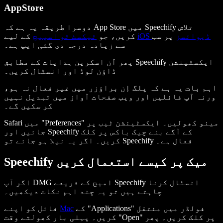
AppStore
دوسرا طریقہ یہ ہے کہ App Store میں Speechify تلاش
iOS ڈیوائسز
پر سب
کے لیے
کریں، جو
ٹیکسٹ ٹو اسپیچ
سے زیادہ درجہ دی گئی ایپ ہے۔
پھر آن اسکرین ہدایات کے مطابق Speechify ایکسٹینشن
ڈاؤن لوڈ اور انسٹال کریں۔
اہم بات یہ ہے کہ پلگ اِن براؤزر میں غیر فعال نہ ہو،
ورنہ آپ فائلیں اور ویب صفحات آواز میں تبدیل نہیں
کر سکیں گے۔
Safari میں "Preferences" مینو کھولیں۔ ایکسٹینشن ٹیب پر
جائیں اور Speechify کے آگے بنے چیک باکس پر کلک
کریں۔ اگر یہ نیلا ہو جائے تو Speechify فعال ہے۔
Speechify میک پر کیسے استعمال کریں
اگر آپ DMG امیج کے ذریعے Speechify انسٹال کرنا
چاہتے ہیں تو یہ چند اہم نکات دیکھیں۔
کے "Applications" فولڈر میں منتقل
Mac
فائل کو اپنے
کریں۔ پہلی بار کھولتے وقت "Open" پر کلک کریں۔ پھر