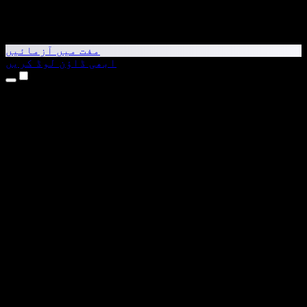
مفت میں آزمائیں
ابھی ڈاؤن لوڈ کریں
مصنوعات
متن کو آواز میں بدلیں
iPhone اور iPad ایپس
Android ایپ
Chrome ایکسٹینشن
Edge ایکسٹینشن
ویب ایپ
Mac ایپ