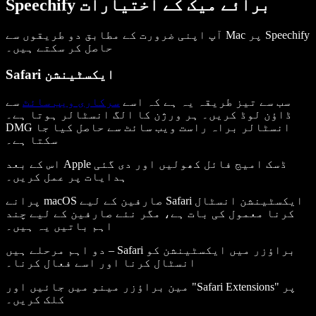
Speechify برائے میک کے اختیارات
آپ اپنی ضرورت کے مطابق دو طریقوں سے Mac پر Speechify
حاصل کر سکتے ہیں۔
Safari ایکسٹینشن
سب سے تیز طریقہ یہ ہے کہ اسے
سرکاری ویب سائٹ
سے
ڈاؤن لوڈ کریں۔ ہر ورژن کا الگ انسٹالر ہوتا ہے۔
DMG انسٹالر براہ راست ویب سائٹ سے حاصل کیا جا
سکتا ہے۔
اس کے بعد Apple ڈسک امیج فائل کھولیں اور دی گئی
ہدایات پر عمل کریں۔
پرانے macOS صارفین کے لیے Safari ایکسٹینشن انسٹال
کرنا معمول کی بات ہے، مگر نئے صارفین کے لیے چند
اہم باتیں یہ ہیں۔
دو اہم مرحلے ہیں – Safari براؤزر میں ایکسٹینشن کو
انسٹال کرنا اور اسے فعال کرنا۔
مین براؤزر مینو میں جائیں اور "Safari Extensions" پر
کلک کریں۔