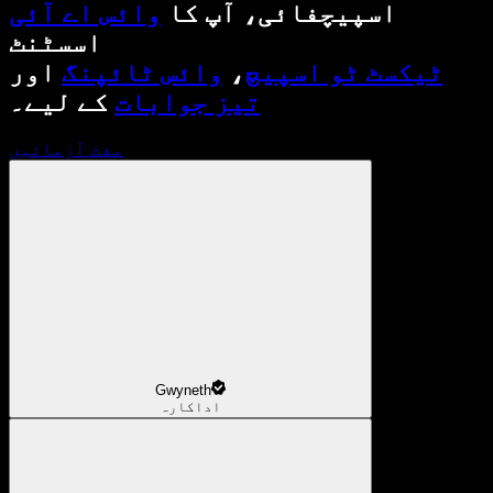
اسپیچفائی، آپ کا
وائس اے آئی
اسسٹنٹ
ٹیکسٹ ٹو اسپیچ
،
وائس ٹائپنگ
اور
تیز جوابات
کے لیے۔
مفت آزمائیں
Gwyneth
اداکارہ