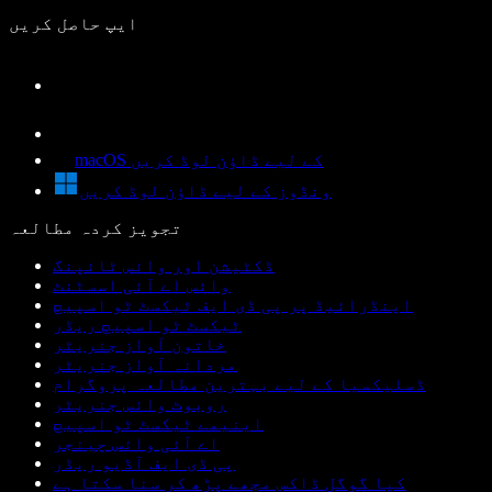
ایپ حاصل کریں
macOS کے لیے ڈاؤن لوڈ کریں
ونڈوز کے لیے ڈاؤن لوڈ کریں
تجویز کردہ مطالعہ
ڈکٹیشن اور وائس ٹائپنگ
وائس اے آئی اسسٹنٹ
اینڈرائیڈ پر پی ڈی ایف ٹیکسٹ ٹو اسپیچ
ٹیکسٹ ٹو اسپیچ ریڈر
خاتون آواز جنریٹر
مردانہ آواز جنریٹر
ڈسلیکسیا کے لیے بہترین مطالعہ پروگرام
روبوٹ وائس جنریٹر
اینیمے ٹیکسٹ ٹو اسپیچ
اے آئی وائس چینجر
پی ڈی ایف آڈیو ریڈر
کیا گوگل ڈاکس مجھے پڑھ کر سنا سکتا ہے