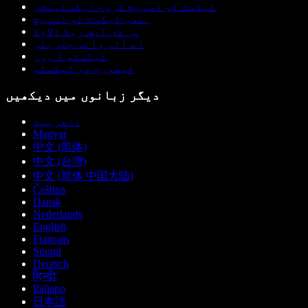
ٹیکسٹ ٹو اسپیچ کروم ایکسٹینشن
ہندی ٹیکسٹ ٹو اسپیچ
پی ڈی ایف ریڈ الاؤڈ
اے آئی وائس جنریٹر
ٹیکستو آ ووز
لیطوری دی ٹیکسٹو
دیگر زبانوں میں دیکھیں
العربية
Magyar
中文 (简体)
中文 (台灣)
中文 (简体 中国大陆)
Čeština
Dansk
Nederlands
English
Français
Suomi
Deutsch
हिन्दी
Italiano
日本語