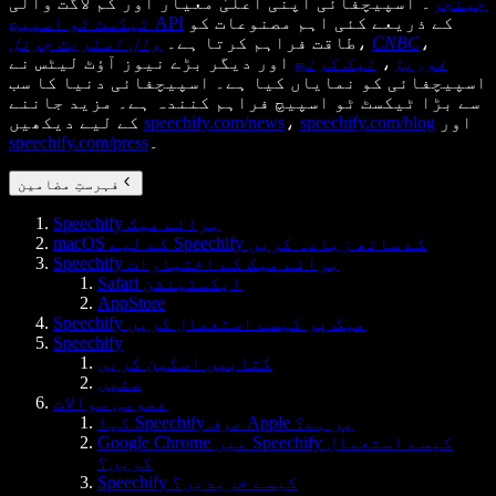
چینجر
۔ اسپیچفائی اپنی اعلیٰ معیار اور کم لاگت والی
کے ذریعے کئی اہم مصنوعات کو
ٹیکسٹ ٹو اسپیچ API
،
CNBC
،
طاقت فراہم کرتا ہے۔
وال اسٹریٹ جرنل
فوربز
،
ٹیک کرنچ
اور دیگر بڑے نیوز آؤٹ لیٹس نے
اسپیچفائی کو نمایاں کیا ہے۔ اسپیچفائی دنیا کا سب
سے بڑا ٹیکسٹ ٹو اسپیچ فراہم کنندہ ہے۔ مزید جاننے
اور
speechify.com/blog
،
speechify.com/news
کے لیے دیکھیں
۔
speechify.com/press
فہرستِ مضامین
Speechify برائے میک
macOS کے لیے Speechify کے ساتھ زیادہ کریں
Speechify برائے میک کے اختیارات
Safari ایکسٹینشن
AppStore
Speechify میک پر کیسے استعمال کریں
Speechify
کتابیں اسکین کریں
سنیں
عمومی سوالات
کیا Speechify صرف Apple پر ہے؟
Google Chrome میں Speechify کیسے استعمال
کریں؟
Speechify کیسے خریدیں؟