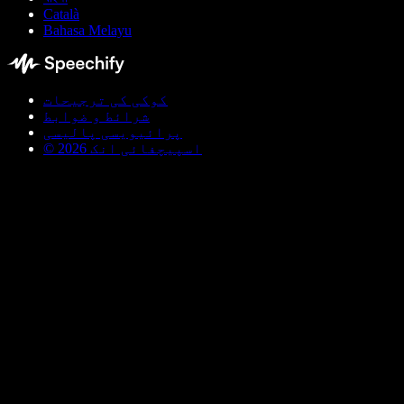
Català
Bahasa Melayu
کوکی کی ترجیحات
شرائط و ضوابط
پرائیویسی پالیسی
© اسپیچفائی انک 2026