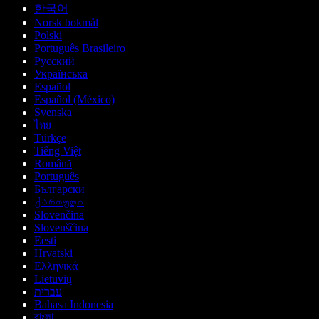
한국어
Norsk bokmål
Polski
Português Brasileiro
Русский
Українська
Español
Español (México)
Svenska
ไทย
Türkçe
Tiếng Việt
Română
Português
Български
ქართული
Slovenčina
Slovenščina
Eesti
Hrvatski
Ελληνικά
Lietuvių
עברית
Bahasa Indonesia
বাংলা