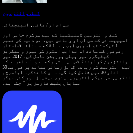
کلف وائتزمین
سی ای او / بانی، اسپیچفائی
کلف وائتزمین ڈسلیکسیا کے لیے سرگرم حامی اور
اسپیچفائی کے سی ای او و بانی ہیں، جو دنیا کی نمبر
1 ٹیکسٹ ٹو اسپیچ ایپ ہے۔ 1 لاکھ سے زائد 5-اسٹار
ریویوز کے ساتھ اس نے ایپ اسٹور کی نیوز و میگزین
کیٹیگری میں پہلی پوزیشن حاصل کی۔ 2017 میں
وائتزمین کو لرننگ ڈس ایبلٹی رکھنے والے افراد کے
لیے انٹرنیٹ کو زیادہ قابلِ رسائی بنانے پر فوربس 30
انڈر 30 میں شامل کیا گیا۔ ان کا تذکرہ ایڈسرج،
انک، پی سی میگ، انٹرپرینیئر، میشیبل اور کئی دیگر
نمایاں پلیٹ فارمز پر آ چکا ہے۔