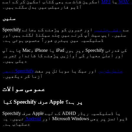
WAV
یا
MP3
اسکرین شاٹ سے بھی کتاب اسکین کر کے اسے
آڈیو فارمیٹس میں بدل سکتے ہیں۔
سنیں
Speechify سے
وقت بچائیں
اور خبروں کو پڑھنے کے بجائے
سنیں۔ ایپ سیٹ اَپ کرنے میں چند سیکنڈ لگتے ہیں اور
ڈسلیکسیہ میں بہتری فوراً محسوس ہوتی ہے۔
چاہے آپ Mac، iPhone یا iPad پر ہوں، Speechify کی قدرتی
اور اعلیٰ معیار کی آوازیں پڑھنے کا شاندار تجربہ
دیتی ہیں۔
ابھی Speechify حاصل کریں
اور میک یا موبائل پر مفت
آزما کر دیکھیں۔
عمومی سوالات
کیا Speechify صرف Apple پر ہے؟
Speechify صرف Apple کے لیے ADHD یا ڈسلیکسیہ ریڈر
اور Microsoft Windows ڈیوائسز پر بھی
Android
نہیں۔ یہ
دستیاب ہے۔