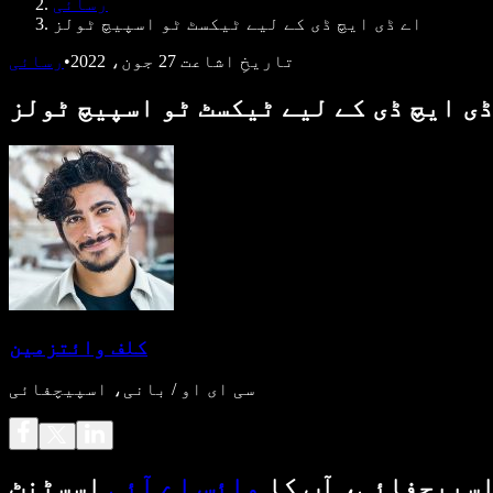
رسائی
اے ڈی ایچ ڈی کے لیے ٹیکسٹ ٹو اسپیچ ٹولز
تاریخِ اشاعت
27 جون، 2022
•
رسائی
ڈی ایچ ڈی کے لیے ٹیکسٹ ٹو اسپیچ ٹولز
کلف وائتزمین
سی ای او / بانی، اسپیچفائی
سپیچفائی، آپ کا
وائس اے آئی
اسسٹنٹ