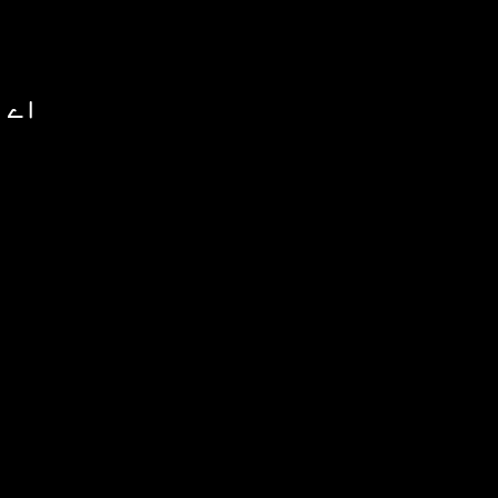
اے 
ا