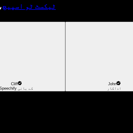
ٹیکسٹ ٹو اسپیچ
،
Cliff
John
اداکار
Speechify کے بانی