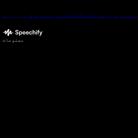
پیچیفائی وائس ٹائپنگ ڈکٹیٹیشن متعارف کروا رہا ہے
وائس ٹائپنگ کے ساتھ 5 گنا تیزی سے لکھیں
مصنوعات
مزید جانیں