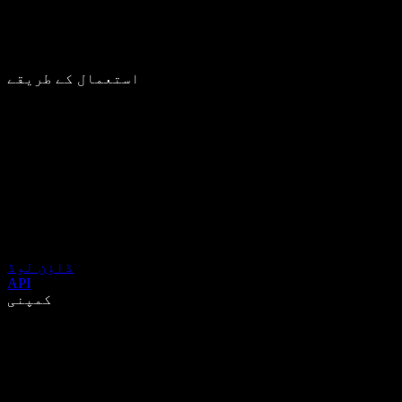
استعمال کے طریقے
ڈاؤن لوڈ
API
کمپنی