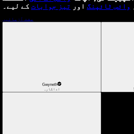
وائس ٹائپنگ
اور
تیز جوابات
کے لیے۔
مفت آزمائیں
Gwyneth
اداکارہ