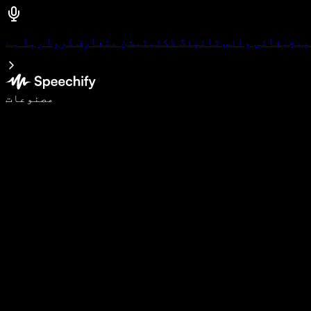
پیچیفائی وائس ٹائپنگ ڈکٹیٹیشن متعارف کروا رہا ہے
وائس ٹائپنگ کے ساتھ 5 گنا تیزی سے لکھیں
مصنوعات
مزید جانیں