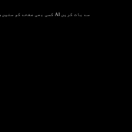
کسی بھی صفحے کو سنیں، آواز سے لکھیں، میٹنگز ریکارڈ کریں اور براؤزر میں AI سے بات کریں