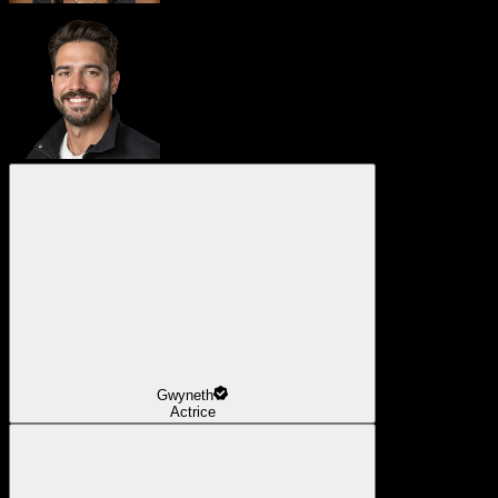
Gwyneth
Actrice