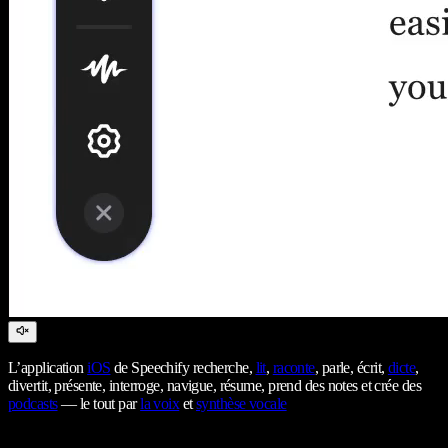
L’application
iOS
de Speechify recherche,
lit
,
raconte
, parle, écrit,
dicte
,
divertit, présente, interroge, navigue, résume, prend des notes et crée des
podcasts
— le tout par
la voix
et
synthèse vocale