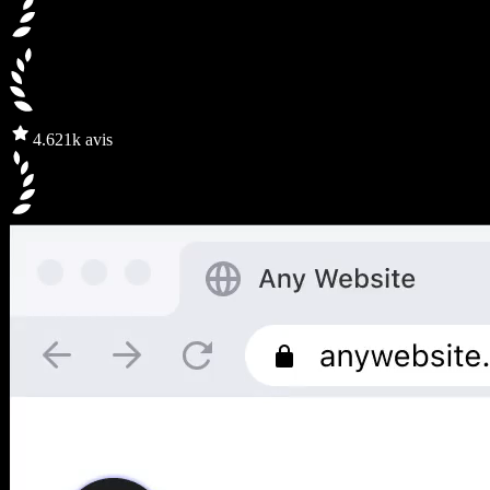
4.6
21k avis