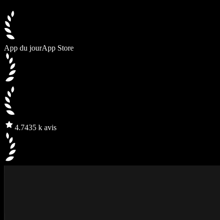
App du jour
App Store
4.7
435 k avis