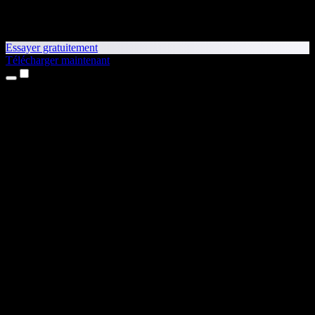
Essayer gratuitement
Télécharger maintenant
Produits
Synthèse vocale
Apps iPhone et iPad
App Android
Extension Chrome
Extension Edge
Application web
App Mac
App Windows