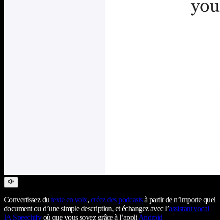
Convertissez du
texte en voix
,
créez des podcasts
à partir de n’importe quel
document ou d’une simple description, et échangez avec l’
assistant vocal
IA Speechify
où que vous soyez grâce à l’appli
Android