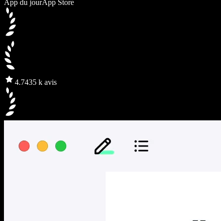
App du jour
App Store
4.7
435 k avis