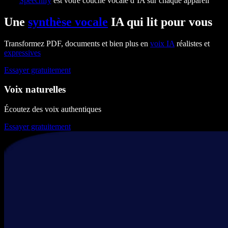
Speechify
est votre couche vocale d’IA sur chaque appareil
Une
synthèse vocale
IA qui lit pour vous
Transformez PDF, documents et bien plus en
voix IA
réalistes et
expressives
Essayer gratuitement
Voix naturelles
Écoutez des voix authentiques
Essayer gratuitement