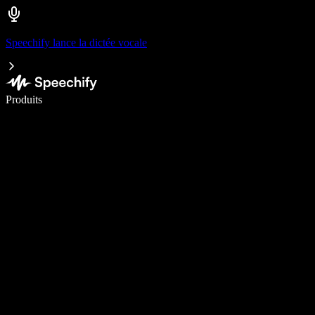
Speechify lance la dictée vocale
Écrivez 5× plus vite grâce à la dictée vocale
Produits
En savoir plus