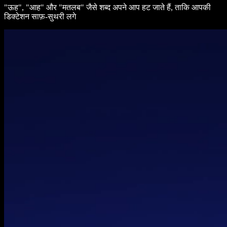
"ऊह", "आह" और "मतलब" जैसे शब्द अपने आप हट जाते हैं, ताकि आपकी
डिक्टेशन साफ़-सुथरी लगे