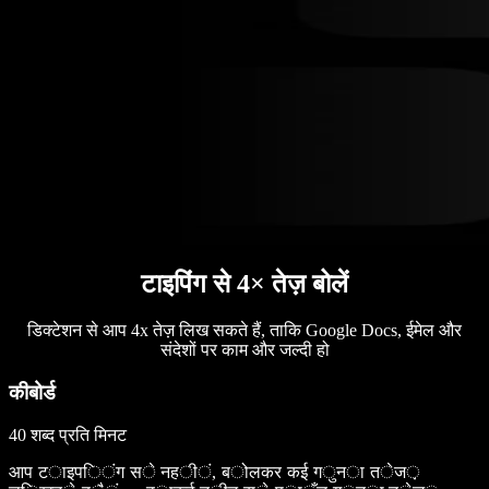
टाइपिंग से 4× तेज़ बोलें
डिक्टेशन से आप 4x तेज़ लिख सकते हैं, ताकि Google Docs, ईमेल और
संदेशों पर काम और जल्दी हो
कीबोर्ड
40 शब्द प्रति मिनट
आ
प
ट
ा
इ
प
ि
ं
ग
स
े
न
ह
ी
ं
,
ब
ो
ल
क
र
क
ई
ग
ु
न
ा
त
े
ज
़