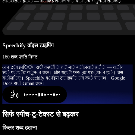
ल
ि
ख
त
े
ह
ै
ं
—
व
ा
क
ई
त
ी
न
स
े
प
ा
ँ
च
ग
ु
न
ा
त
े
ज
़
Speechify वॉइस टाइपिंग
160 शब्द प्रति मिनट
आ
प
ट
ा
इ
प
ि
ं
ग
स
े
क
ह
ी
ं
त
े
ज
़
ब
ो
ल
त
े
ह
ै
ं
—
त
ी
न
स
े
प
ा
ँ
च
ग
ु
न
ा
त
क
।
औ
र
य
ह
ी
फ
र
्
क
प
ड
़
त
ा
ह
ै
।
ब
स
ब
ो
ल
ि
ए
।
S
p
e
e
c
h
i
f
y
व
ॉ
इ
स
ट
ा
इ
प
ि
ं
ग
क
े
स
ा
थ
।
G
o
o
g
l
e
D
o
c
s
स
े
G
m
a
i
l
त
क
।
सिर्फ स्पीच-टू-टेक्स्ट से बढ़कर
फिलर शब्द हटाना