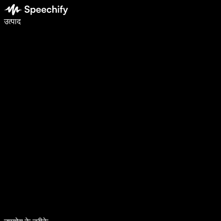
वॉइस टाइपिंग के साथ 5× तेज़ी से लिखें
उत्पाद
और जानें