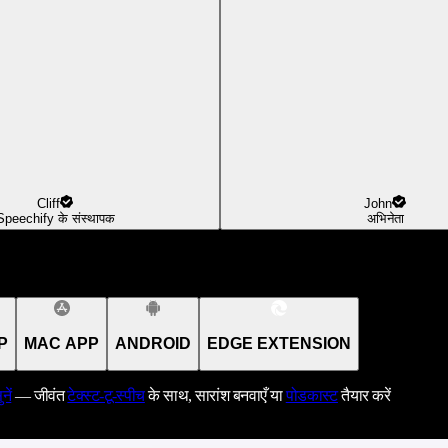
Cliff
John
Speechify के संस्थापक
अभिनेता
P
MAC APP
ANDROID
EDGE EXTENSION
नें
— जीवंत
टेक्स्ट-टू-स्पीच
के साथ, सारांश बनवाएँ या
पोडकास्ट
तैयार करें