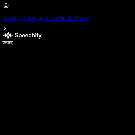
Speechify ने वॉयस टाइपिंग डिक्टेशन लॉन्च किया है
वॉइस टाइपिंग के साथ 5× तेज़ी से लिखें
उत्पाद
और जानें