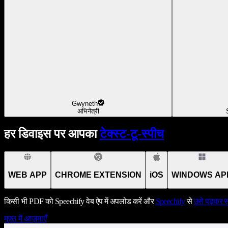
Gwyneth
अभिनेत्री
हर डिवाइस पर आपका
टेक्स्ट-टू-स्पीच
WEB APP
CHROME EXTENSION
iOS
WINDOWS AP
किसी भी PDF को Speechify वेब ऐप में अपलोड करें और
Speechify
से
उसे पढ़कर सु
मुफ़्त में आज़माएँ