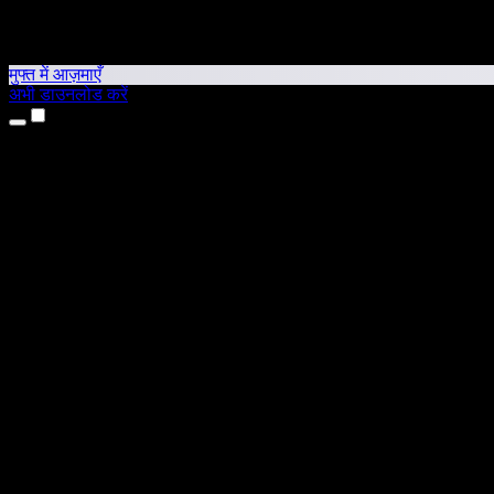
मुफ्त में आज़माएँ
अभी डाउनलोड करें
उत्पाद
टेक्स्ट टू स्पीच
iPhone और iPad ऐप्स
Android ऐप
Chrome एक्सटेंशन
Edge एक्सटेंशन
वेब ऐप
Mac ऐप
Windows ऐप