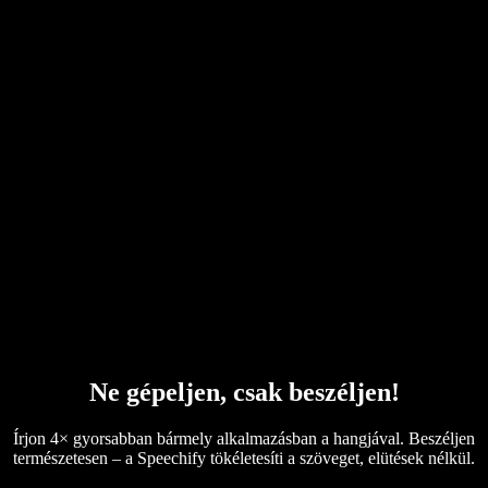
Google szövegfelolvasó
Súgóközpont
PDF–hang konvertáló
Árak
MI hanggenerátor
Felhasználói történetek
Google Docs felolvasás
B2B esettanulmányok
MI hangváltoztató
Vélemények
Szövegfelolvasó alkalmazások
Sajtó
Olvasd fel nekem
Szövegfelolvasó
Vállalatoknak
Speechify vállalatoknak és oktatásnak
Speechify munkahelyi hozzáféréshez
Speechify DSA-hoz
SIMBA hangasszisztensek
Ne gépeljen, csak beszéljen!
Speechify fejlesztőknek
Írjon 4× gyorsabban bármely alkalmazásban a hangjával. Beszéljen
természetesen – a Speechify tökéletesíti a szöveget, elütések nélkül.