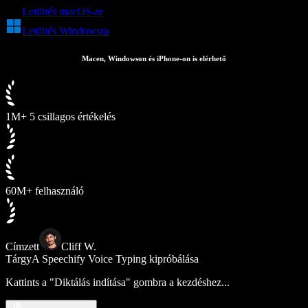
Letöltés macOS-re
Letöltés Windowsra
Macen, Windowson és iPhone-on is elérhető
1M+ 5 csillagos értékelés
60M+ felhasználó
Címzett
Cliff W.
Tárgy
A Speechify Voice Typing kipróbálása
Kattints a "Diktálás indítása" gombra a kezdéshez...