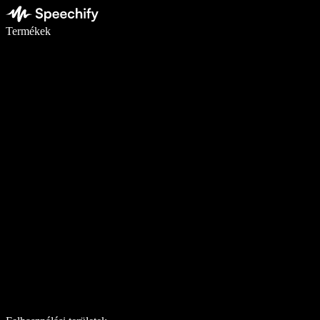
Írj akár ötször gyorsabban diktálással
Termékek
Tudj meg többet