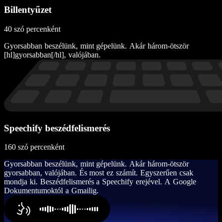
Billentyűzet
40 szó percenként
G
y
o
r
s
a
b
b
a
n
b
e
s
z
é
l
ü
n
k
,
m
i
n
t
g
é
p
e
l
ü
n
k
.
A
k
á
r
h
á
r
o
m
-
ö
t
s
z
ö
r
[
h
l
]
g
y
o
r
s
a
b
b
a
n
[
/
h
l
]
,
v
a
l
ó
j
á
b
a
n
.
Speechify beszédfelismerés
160 szó percenként
G
y
o
r
s
a
b
b
a
n
b
e
s
z
é
l
ü
n
k
,
m
i
n
t
g
é
p
e
l
ü
n
k
.
A
k
á
r
h
á
r
o
m
-
ö
t
s
z
ö
r
g
y
o
r
s
a
b
b
a
n
,
v
a
l
ó
j
á
b
a
n
.
É
s
m
o
s
t
e
z
s
z
á
m
í
t
.
E
g
y
s
z
e
r
ű
e
n
c
s
a
k
m
o
n
d
j
a
k
i
.
B
e
s
z
é
d
f
e
l
i
s
m
e
r
é
s
a
S
p
e
e
c
h
i
f
y
e
r
e
j
é
v
e
l
.
A
G
o
o
g
l
e
D
o
k
u
m
e
n
t
u
m
o
k
t
ó
l
a
G
m
a
i
l
i
g
.