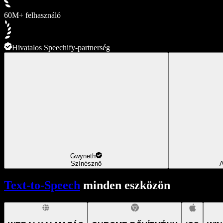
60M+ felhasználó
Hivatalos Speechify-partnerség
Gwyneth
Színésznő
A
Text-to-Speech
minden eszközön