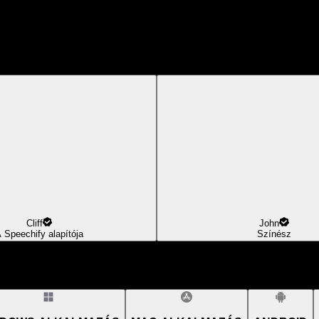
Cliff
John
 Speechify alapítója
Színész