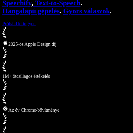
Speechify
,
Text-to-Speech
.
Speechify fejlesztőknek
Hangalapú gépelés
.
Gyors válaszok
.
Próbáld ki ingyen
2025-ös Apple Design díj
1M+ ötcsillagos értékelés
Az év Chrome-bővítménye