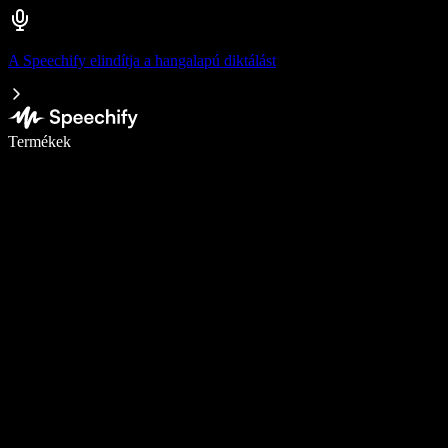
A Speechify elindítja a hangalapú diktálást
Írj akár ötször gyorsabban diktálással
Termékek
Tudj meg többet