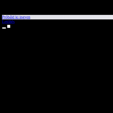
Próbáld ki ingyen
Letöltés
Termékek
Szövegfelolvasás
iPhone és iPad alkalmazások
Android alkalmazás
Chrome-bővítmény
Edge-bővítmény
Webalkalmazás
Mac alkalmazás
Windows alkalmazás