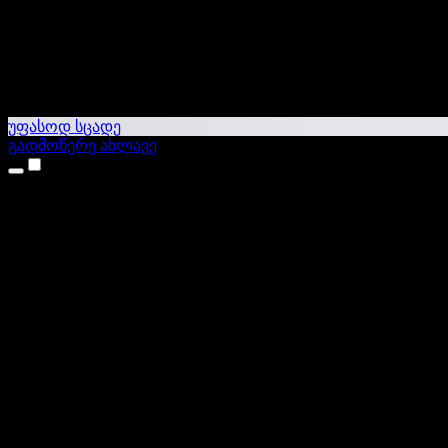
უფასოდ სცადე
გადმოწერე ახლავე
პროდუქტები
ტექსტი ხმაში
iPhone & iPad აპები
Android აპი
Chrome გაფართოება