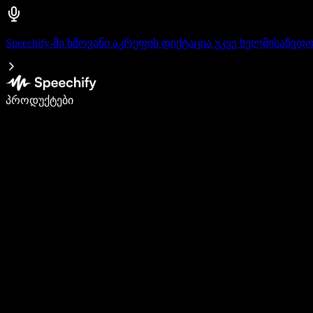
Speechify-ში ხმოვანი აკრეფის დიქტაცია უკვე ხელმისაწვდ
დაწერე 5-ჯერ სწრაფად ხმით კარნახით
პროდუქტები
გაიგე მეტი