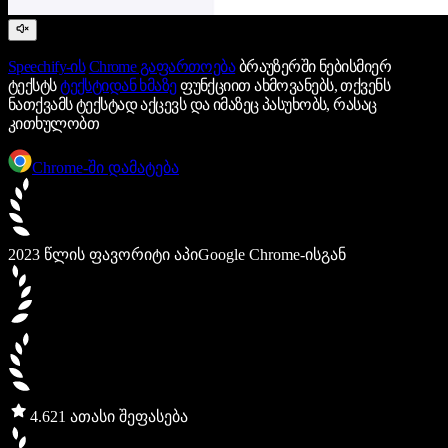
Speechify-ის
Chrome გაფართოება
ბრაუზერში ნებისმიერ
ტექსტს
ტექსტიდან ხმაზე
ფუნქციით ახმოვანებს, თქვენს
ნათქვამს ტექსტად აქცევს და იმაზეც პასუხობს, რასაც
კითხულობთ
Chrome-ში დამატება
2023 წლის ფავორიტი აპი
Google Chrome-ისგან
4.6
21 ათასი შეფასება