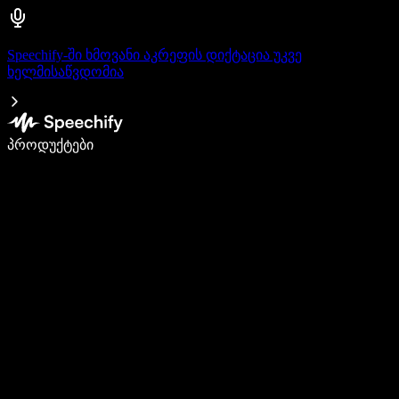
Speechify-ში ხმოვანი აკრეფის დიქტაცია უკვე
ხელმისაწვდომია
დაწერე 5-ჯერ სწრაფად ხმით კარნახით
პროდუქტები
გაიგე მეტი