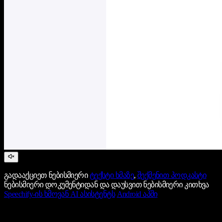
გადააქციეთ ნებისმიერი
ტექსტი ხმაზე
,
შექმენით პოდკასტი
ნებისმიერი დოკუმენტიდან და დაუსვით ნებისმიერი კითხვა
Speechify-ის ხმოვან AI ასისტენტს
Android აპში