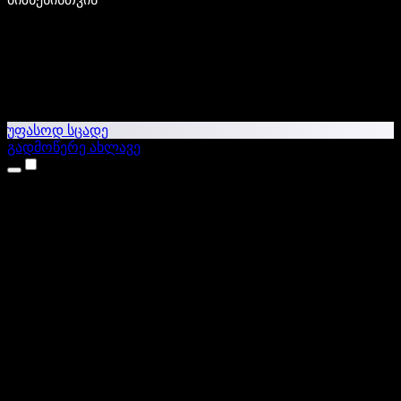
უფასოდ სცადე
გადმოწერე ახლავე
პროდუქტები
ტექსტი ხმაში
iPhone & iPad აპები
Android აპი
Chrome გაფართოება