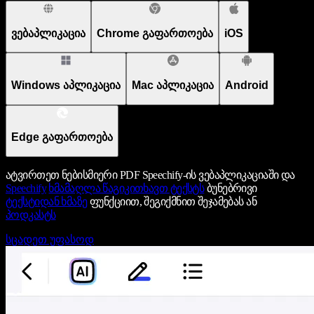
ვებაპლიკაცია
Chrome გაფართოება
iOS
Windows აპლიკაცია
Mac აპლიკაცია
Android
Edge გაფართოება
ატვირთეთ ნებისმიერი PDF Speechify-ის ვებაპლიკაციაში და
Speechify
ხმამაღლა წაგიკითხავთ ტექსტს
ბუნებრივი
ტექსტიდან ხმაზე
ფუნქციით, შეგიქმნით შეჯამებას ან
პოდკასტს
სცადეთ უფასოდ