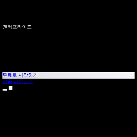
엔터프라이즈
무료로 시작하기
지금 다운로드
제품
텍스트 음성 변환
iPhone & iPad 앱