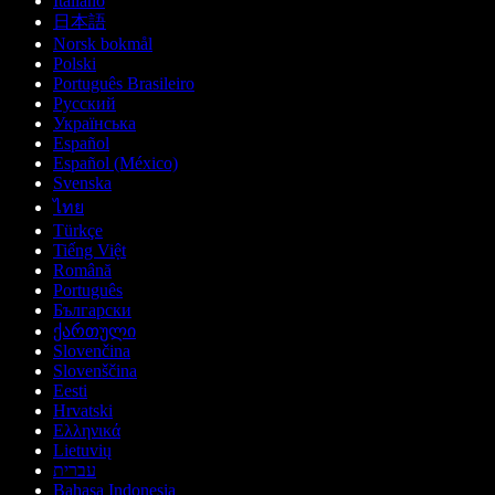
Italiano
日本語
Norsk bokmål
Polski
Português Brasileiro
Русский
Українська
Español
Español (México)
Svenska
ไทย
Türkçe
Tiếng Việt
Română
Português
Български
ქართული
Slovenčina
Slovenščina
Eesti
Hrvatski
Ελληνικά
Lietuvių
עברית
Bahasa Indonesia