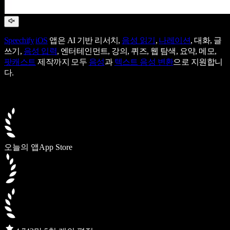
Speechify
iOS
앱은 AI 기반 리서치,
음성 읽기
,
나레이션
, 대화, 글
쓰기,
음성 입력
, 엔터테인먼트, 강의, 퀴즈, 웹 탐색, 요약, 메모,
팟캐스트
제작까지 모두
음성
과
텍스트 음성 변환
으로 지원합니
다.
오늘의 앱
App Store