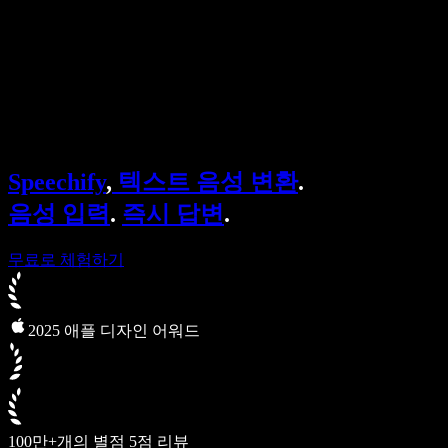
Speechify 엔터프라이즈 & 교육용
Speechify 근로 지원
Speechify DSA 지원
SIMBA 음성 에이전트
Speechify
,
텍스트 음성 변환
.
Speechify 개발자용
음성 입력
.
즉시 답변
.
무료로 체험하기
2025 애플 디자인 어워드
100만+개의 별점 5점 리뷰