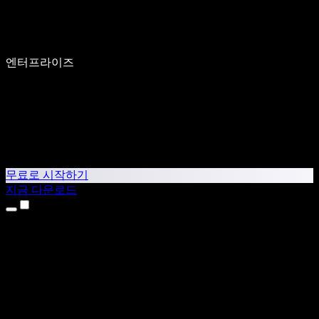
엔터프라이즈
무료로 시작하기
지금 다운로드
제품
텍스트 음성 변환
iPhone & iPad 앱