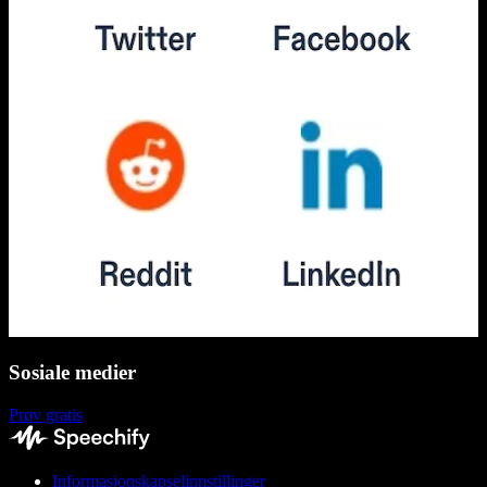
Sosiale medier
Prøv gratis
Informasjonskapselinnstillinger