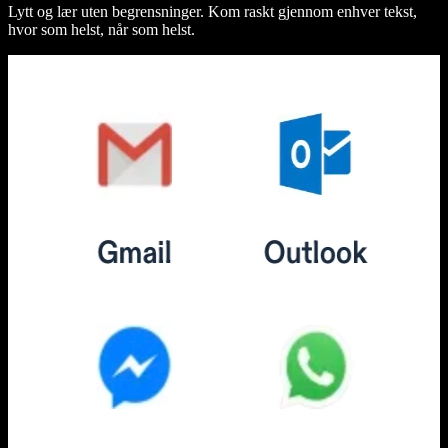
Lytt og lær uten begrensninger. Kom raskt gjennom enhver tekst,
hvor som helst, når som helst.