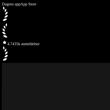
Dagens app
App Store
4.7
435k anmeldelser