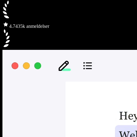
4.7
435k anmeldelser