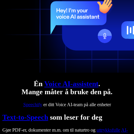
Én
Voice AI-assistent
.
Mange måter å bruke den på.
Speechify
er ditt Voice AI-team på alle enheter
Text-to-Speech
som leser for deg
Gjør PDF-er, dokumenter m.m. om til naturtro og
uttrykksfulle
AI-