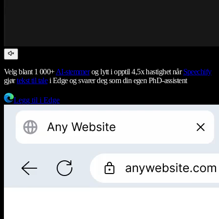
Velg blant 1 000+
AI-stemmer
og lytt i opptil 4,5x hastighet når
Speechify
gjør
tekst til tale
i Edge og svarer deg som din egen PhD-assistent
Legg til i Edge