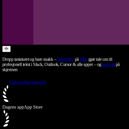
Dropp tastaturet og bare snakk –
Speechify
på
Mac
gjør tale om til
profesjonell tekst i Slack, Outlook, Cursor & alle apper – og
leser alt
på
skjermen
Last ned for macOS
Dagens app
App Store