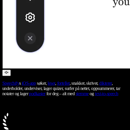
Speechify
s
iOS-app
søker,
leser
,
forteller
, snakker, skriver,
dikterer
,
underholder, underviser, lager quizer, surfer på nettet, oppsummerer, tar
notater og lager
podkaster
for deg – alt med
stemme
og
text-to-speech