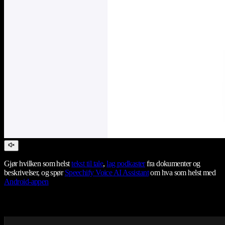
Gjør hvilken som helst
tekst til tale
,
lag podkaster
fra dokumenter og
beskrivelser, og spør
Speechify Voice AI Assistant
om hva som helst med
Android-appen