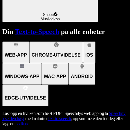
Snoop
Musikkikon
Din
Text-to-Speech
på alle enheter
WEB-APP
CHROME-UTVIDELSE
iOS
WINDOWS-APP
MAC-APP
ANDROID
EDGE-UTVIDELSE
Last opp en hvilken som helst PDF i Speechifys web-app og la
Speechify
lese den høyt
med naturtro
text-to-speech
, oppsummere den for deg eller
lage en
podkast