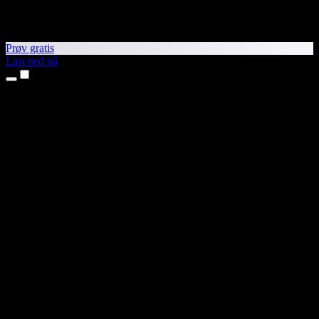
Prøv gratis
Last ned nå
Produkter
Tekst til tale
iPhone- og iPad-apper
Android-app
Chrome-utvidelse
Edge-utvidelse
Nettapp
Mac-app
Windows-app