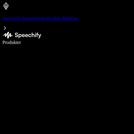
Speechify lanserer tale-til-tekst-diktering
Skriv 5× raskere med diktering
Produkter
Les mer