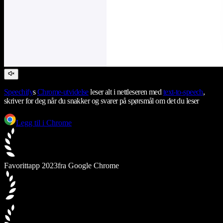
Speechify
s
Chrome-utvidelse
leser alt i nettleseren med
text-to-speech
,
skriver for deg når du snakker og svarer på spørsmål om det du leser
Legg til i Chrome
Favorittapp 2023
fra Google Chrome