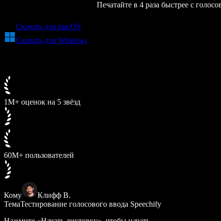
Печатайте в 4 раза быстрее с голо
Скачать для macOS
Скачать для Windows
1M+ оценок на 5 звёзд
60M+ пользователей
Кому
Клифф В.
Тема
Тестирование голосового ввода Speechify
Нажмите «Начать диктовку», чтобы начать...