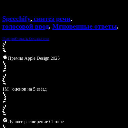
Speechify для Access to Work
Speechify для DSA
Голосовые агенты SIMBA
Speechify
,
синтез речи
.
Speechify для разработчиков
голосовой ввод
.
Мгновенные ответы
.
Попробовать бесплатно
Премия Apple Design 2025
1M+ оценок на 5 звёзд
Лучшее расширение Chrome