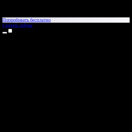
Попробовать бесплатно
Скачать сейчас
Продукты
Текст в речь
Приложение для iPhone и iPad
Приложение для Android
Расширение для Chrome
Расширение для Edge
Веб-приложение
Приложение для Mac