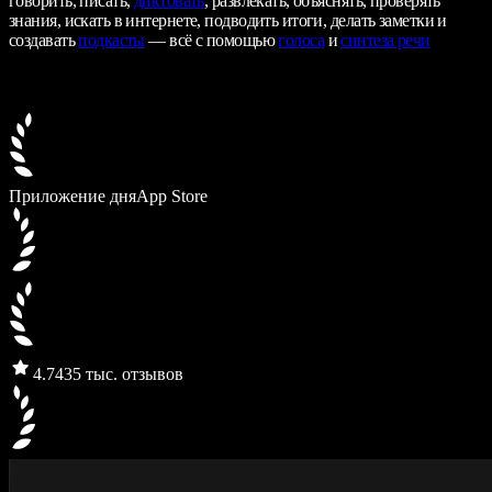
говорить, писать,
диктовать
, развлекать, объяснять, проверять
знания, искать в интернете, подводить итоги, делать заметки и
создавать
подкасты
— всё с помощью
голоса
и
синтеза речи
Приложение дня
App Store
4.7
435 тыс. отзывов