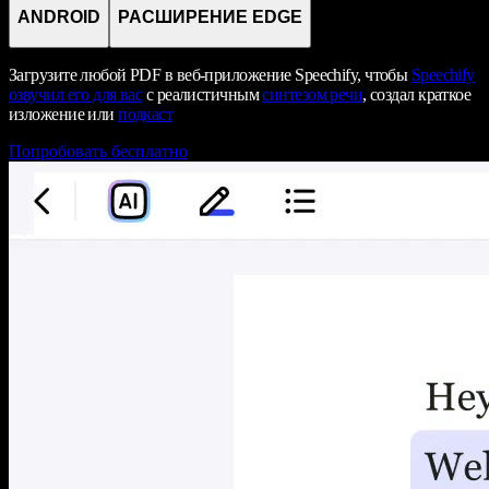
ANDROID
РАСШИРЕНИЕ EDGE
Загрузите любой PDF в веб-приложение Speechify, чтобы
Speechify
озвучил его для вас
с реалистичным
синтезом речи
, создал краткое
изложение или
подкаст
Попробовать бесплатно