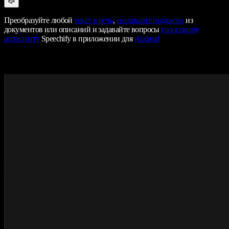
Преобразуйте любой
текст в речь
,
создавайте подкасты
из
документов или описаний и задавайте вопросы
голосовому
ассистенту
Speechify в приложении для
Android