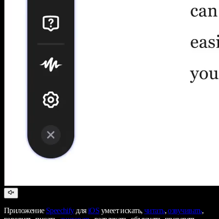
Приложение
Speechify
для
iOS
умеет искать,
читать
,
озвучивать
,