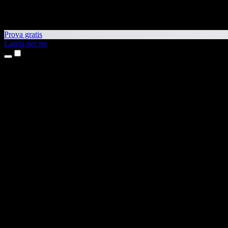
Prova gratis
Ladda ner nu
Produkter
Text till tal
Appar för iPhone och iPad
Android-app
Chrome-tillägg
Edge-tillägg
Webbapp
Mac-app
Windows-app