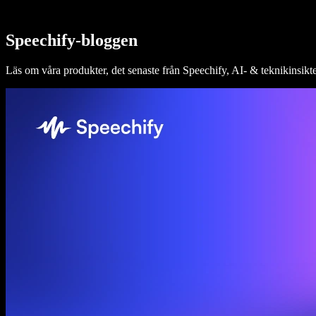
Speechify för Access to Work
Speechify för DSA
SIMBA-röstagenter
Speechify-bloggen
Speechify för utvecklare
Läs om våra produkter, det senaste från Speechify, AI- & teknikinsik