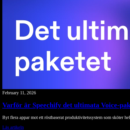
February 11, 2026
Varför är Speechify det ultimata Voice-pak
Byt flera appar mot ett röstbaserat produktivitetssystem som sköter hela
Läs artikeln