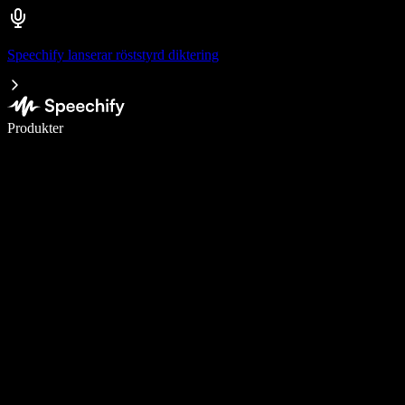
Speechify lanserar röststyrd diktering
Skriv 5× snabbare med röstdiktering
Produkter
Läs mer