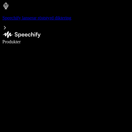
Speechify lanserar röststyrd diktering
Skriv 5× snabbare med röstdiktering
Produkter
Läs mer