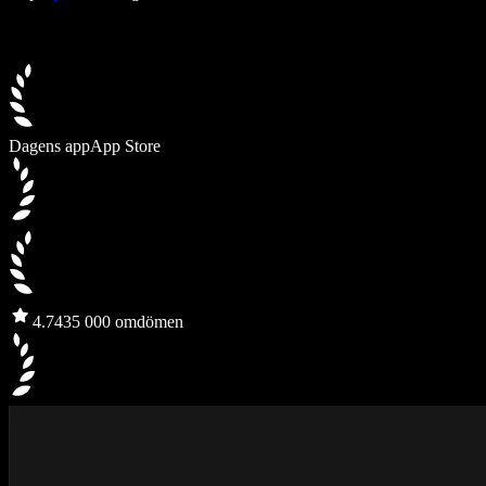
Dagens app
App Store
4.7
435 000 omdömen