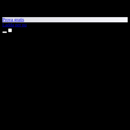
Prova gratis
Ladda ner nu
Produkter
Text till tal
Appar för iPhone och iPad
Android-app
Chrome-tillägg
Edge-tillägg
Webbapp
Mac-app
Windows-app