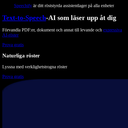
Speechify
är ditt röststyrda assistentlager på alla enheter
Text-to-Speech
-AI som läser upp åt dig
Förvandla PDF:er, dokument och annat till levande och
expressiva
AI-röster
Prova gratis
Naturliga röster
Lyssna med verklighetstrogna röster
Prova gratis