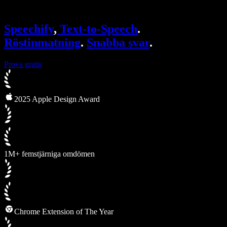
Speechify för Access to Work
Speechify för DSA
SIMBA-röstagenter
Speechify
,
Text-to-Speech
.
Speechify för utvecklare
Röstinmatning
.
Snabba svar
.
Prova gratis
2025 Apple Design Award
1M+ femstjärniga omdömen
Chrome Extension of The Year