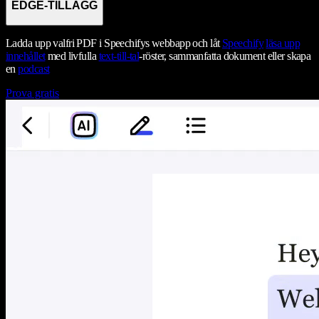
EDGE-TILLÄGG
Ladda upp valfri PDF i Speechifys webbapp och låt
Speechify
läsa upp
innehållet
med livfulla
text-till-tal
-röster, sammanfatta dokument eller skapa
en
podcast
Prova gratis