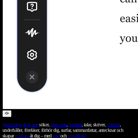
Speechifys
iOS-app
söker,
läser upp
,
berättar
, talar, skriver,
dikterar
,
underhåller, föreläser, förhör dig, surfar, sammanfattar, antecknar och
skapar
podcast
åt dig – med
röst
och
text-till-tal