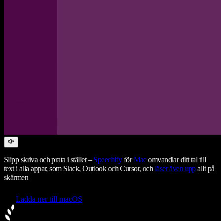
Slipp skriva och prata i stället –
Speechify
för
Mac
omvandlar ditt tal till
text i alla appar, som Slack, Outlook och Cursor, och
läser även upp
allt på
skärmen
Ladda ner till macOS