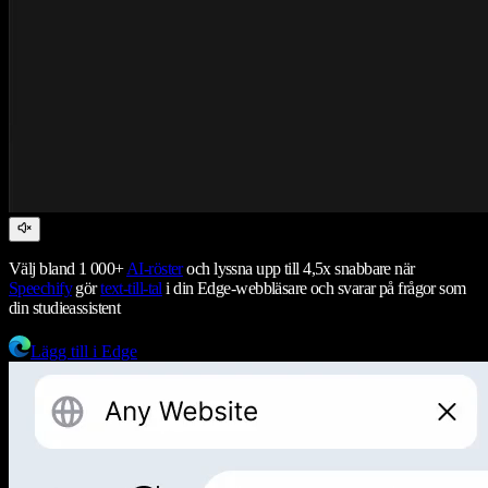
Välj bland 1 000+
AI-röster
och lyssna upp till 4,5x snabbare när
Speechify
gör
text-till-tal
i din Edge-webbläsare och svarar på frågor som
din studieassistent
Lägg till i Edge