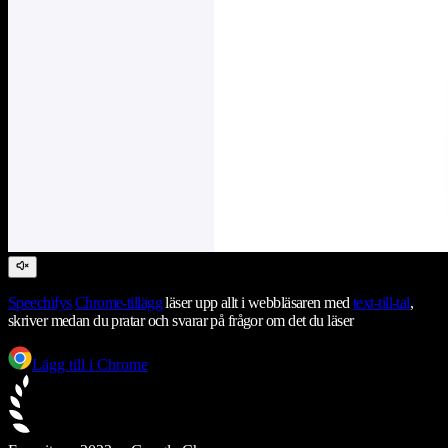
Speechifys
Chrome-tillägg
läser upp allt i webbläsaren med
text-till-tal
,
skriver medan du pratar och svarar på frågor om det du läser
Lägg till i Chrome