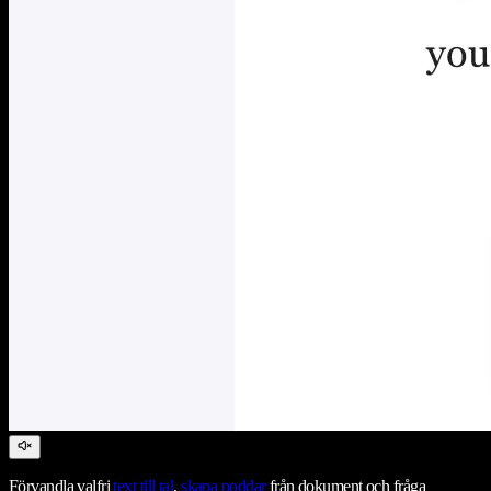
Förvandla valfri
text till tal
,
skapa poddar
från dokument och fråga