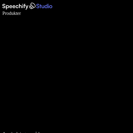
Skriv 5× snabbare med röstdiktering
Produkter
Läs mer