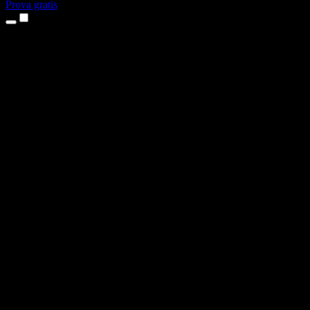
Prova gratis
Produkter
Text till tal
Appar för iPhone och iPad
Android-app
Chrome-tillägg
Edge-tillägg
Webbapp
Mac-app
Windows-app
AI-röstgenerator
Voice-over
Dubbning