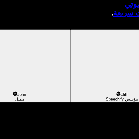
صوتي
ت سريعة
.
John
Cliff
مؤسس Speechify
ممثل