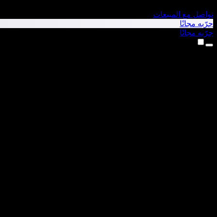
تواصل مع المبيعات
جرّبه مجانًا
جرّبه مجانًا
المنتجات
تحويل النص إلى كلام
تطبيق iPhone وiPad
تطبيق Android
إضافة Chrome
إضافة Edge
تطبيق الويب
تطبيق Mac
تطبيق Windows