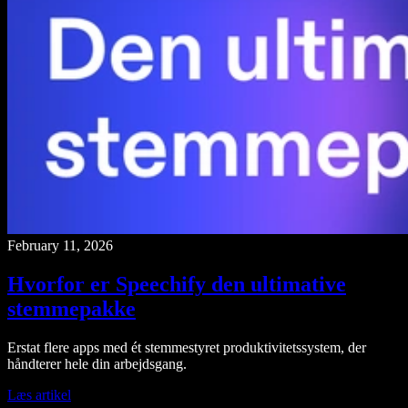
February 11, 2026
Hvorfor er Speechify den ultimative
stemmepakke
Erstat flere apps med ét stemmestyret produktivitetssystem, der
håndterer hele din arbejdsgang.
Læs artikel