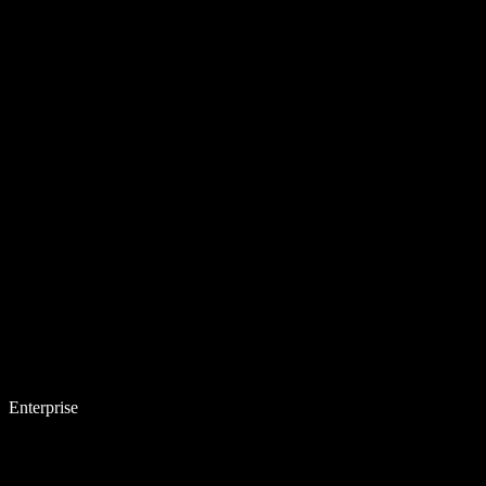
Enterprise