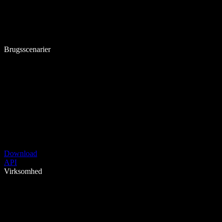
Brugsscenarier
Download
API
Virksomhed