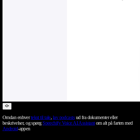
Omdan enhver
tekst til tale
,
lav podcasts
ud fra dokumenter eller
beskrivelser, og spørg
Speechify Voice AI Assistant
om alt på farten med
Android
-appen