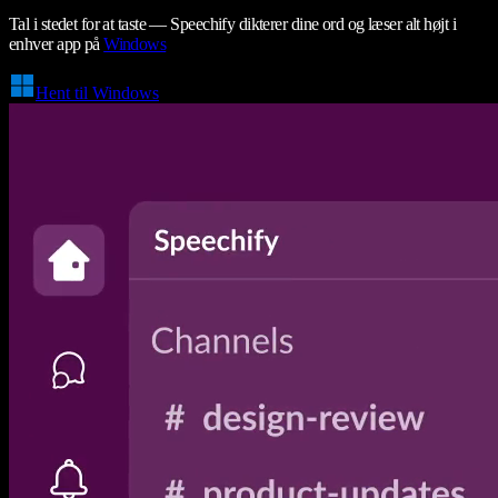
Tal i stedet for at taste — Speechify dikterer dine ord og læser alt højt i
enhver app på
Windows
Hent til Windows