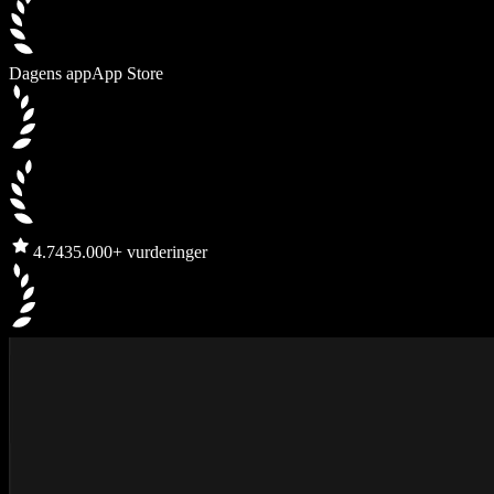
Dagens app
App Store
4.7
435.000+ vurderinger