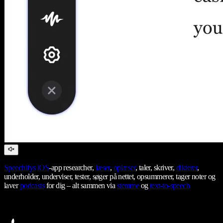
Speechifys
iOS
-app researcher,
læser
,
oplæser
, taler, skriver,
dikterer
,
underholder, underviser, tester, søger på nettet, opsummerer, tager noter og
laver
podcasts
for dig – alt sammen via
stemme
og
text-to-speech