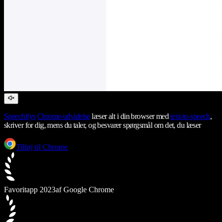
Speechifys
Chrome-udvidelse
læser alt i din browser med
text-to-speech
,
skriver for dig, mens du taler, og besvarer spørgsmål om det, du læser
Tilføj til Chrome
Favoritapp 2023
af Google Chrome