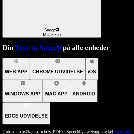
Snoop
Musikikon
Din
Text-to-Speech
på alle enheder
WEB APP
CHROME UDVIDELSE
iOS
WINDOWS APP
MAC APP
ANDROID
EDGE UDVIDELSE
Upload en hvilken som helst PDF til Speechifys webapp, og lad
Speechify