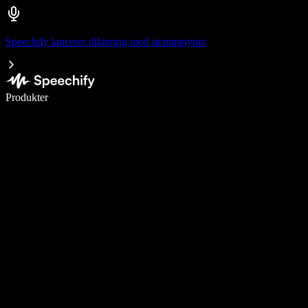
Speechify lancerer diktering med stemmetyper
Skriv 5× hurtigere med stemmeskrivning
Produkter
Læs mere