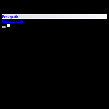
Prøv gratis
Download nu
Produkter
Tekst til tale
iPhone- og iPad-apps
Android-app
Chrome-udvidelse
Edge-udvidelse
Webapp
Mac-app
Windows-app