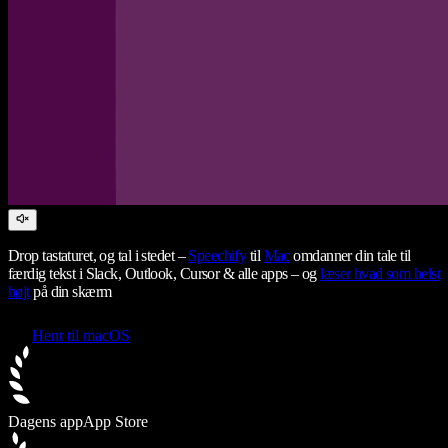
Drop tastaturet, og tal i stedet –
Speechify
til
Mac
omdanner din tale til
færdig tekst i Slack, Outlook, Cursor & alle apps – og
læser hvad som helst
højt
på din skærm
Hent til macOS
Dagens app
App Store