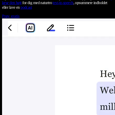
læse den højt
for dig med naturtro
text-to-speech
, opsummere indholdet
eller lave en
podcast
Prøv gratis