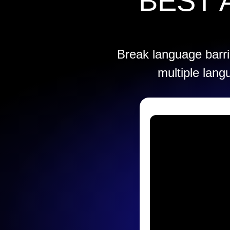
BEST 
Break language barrie
multiple lang