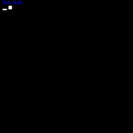
Prøv gratis
Produkter
Tekst til tale
iPhone- og iPad-apps
Android-app
Chrome-udvidelse
Edge-udvidelse
Webapp
Mac-app
Windows-app
AI-stemmegenerator
Voice Over
Dubbing