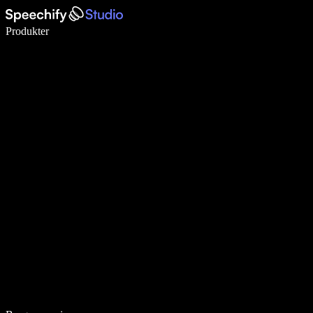
Skriv 5× hurtigere med stemmeskrivning
Produkter
Læs mere