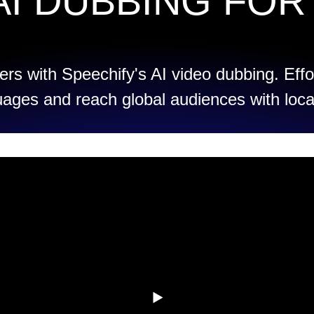
AI DUBBING FOR
rs with Speechify's AI video dubbing. Effo
uages and reach global audiences with loca