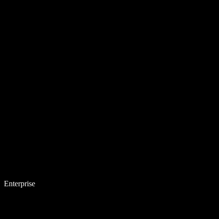
Enterprise