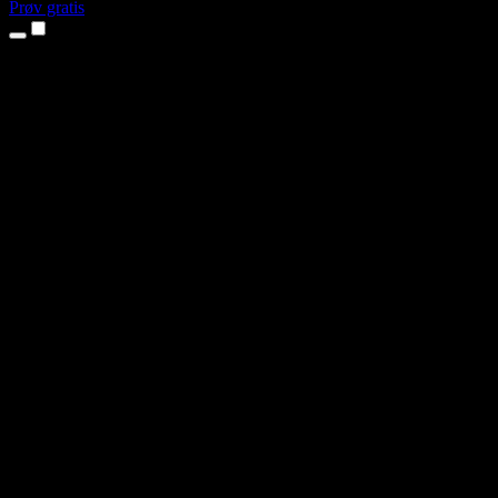
Prøv gratis
Produkter
Tekst til tale
iPhone- og iPad-apps
Android-app
Chrome-udvidelse
Edge-udvidelse
Webapp
Mac-app
Windows-app
AI-stemmegenerator
Voice Over
Dubbing