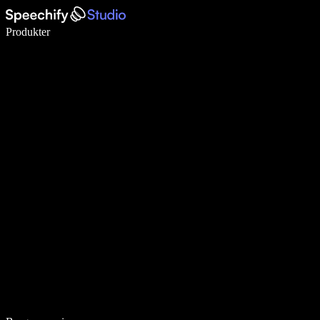
Skriv 5× hurtigere med stemmeskrivning
Produkter
Læs mere