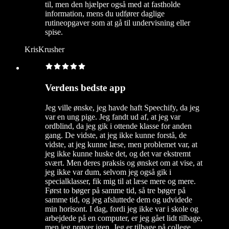
til, men den hjælper også med at fastholde
information, mens du udfører daglige
rutineopgaver som at gå til undervisning eller
spise.
KrisKrusher
Verdens bedste app
Jeg ville ønske, jeg havde haft Speechify, da jeg
var en ung pige. Jeg fandt ud af, at jeg var
ordblind, da jeg gik i ottende klasse for anden
gang. De vidste, at jeg ikke kunne forstå, de
vidste, at jeg kunne læse, men problemet var, at
jeg ikke kunne huske det, og det var ekstremt
svært. Men deres praksis og ønsket om at vise, at
jeg ikke var dum, selvom jeg også gik i
specialklasser, fik mig til at læse mere og mere.
Først to bøger på samme tid, så tre bøger på
samme tid, og jeg afsluttede dem og udvidede
min horisont. I dag, fordi jeg ikke var i skole og
arbejdede på en computer, er jeg gået lidt tilbage,
men jeg prøver igen. Jeg er tilbage på college