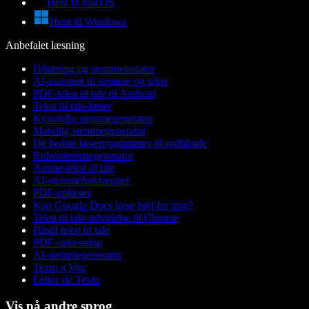
Hent til macOS
Hent til Windows
Anbefalet læsning
Diktering og stemmetastatur
AI-assistent til stemme og tekst
PDF-tekst til tale til Android
Tekst til tale-læser
Kvindelig stemmegenerator
Mandlig stemmegenerator
De bedste læseprogrammer til ordblinde
Robotstemmegenerator
Anime-tekst til tale
AI-stemmeforvrænger
PDF-oplæser
Kan Google Docs læse højt for mig?
Tekst til tale-udvidelse til Chrome
Hindi tekst til tale
PDF-oplæsning
AI-stemmegenerator
Texto a Voz
Leitor de Texto
Vis på andre sprog