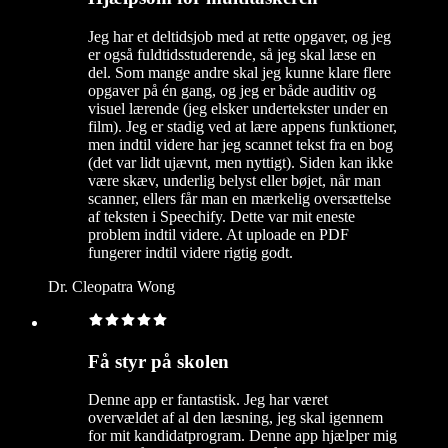
Jeg har et deltidsjob med at rette opgaver, og jeg
er også fuldtidsstuderende, så jeg skal læse en
del. Som mange andre skal jeg kunne klare flere
opgaver på én gang, og jeg er både auditiv og
visuel lærende (jeg elsker undertekster under en
film). Jeg er stadig ved at lære appens funktioner,
men indtil videre har jeg scannet tekst fra en bog
(det var lidt ujævnt, men nyttigt). Siden kan ikke
være skæv, underlig belyst eller bøjet, når man
scanner, ellers får man en mærkelig oversættelse
af teksten i Speechify. Dette var mit eneste
problem indtil videre. At uploade en PDF
fungerer indtil videre rigtig godt.
Dr. Cleopatra Wong
Få styr på skolen
Denne app er fantastisk. Jeg har været
overvældet af al den læsning, jeg skal igennem
for mit kandidatprogram. Denne app hjælper mig