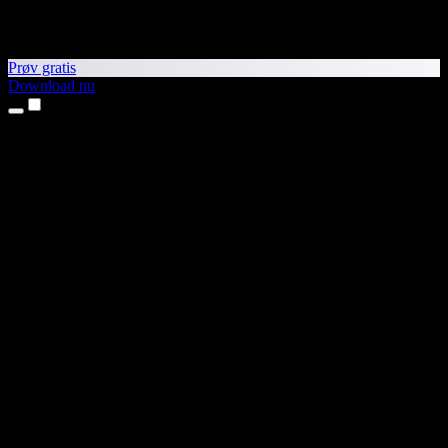
Prøv gratis
Download nu
Produkter
Tekst til tale
iPhone- og iPad-apps
Android-app
Chrome-udvidelse
Edge-udvidelse
Webapp
Mac-app
Windows-app