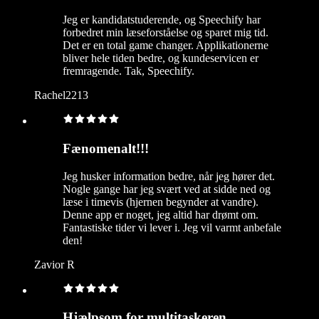
Jeg er kandidatstuderende, og Speechify har
forbedret min læseforståelse og sparet mig tid.
Det er en total game changer. Applikationerne
bliver hele tiden bedre, og kundeservicen er
fremragende. Tak, Speechify.
Rachel2213
Fænomenalt!!!
Jeg husker information bedre, når jeg hører det.
Nogle gange har jeg svært ved at sidde ned og
læse i timevis (hjernen begynder at vandre).
Denne app er noget, jeg altid har drømt om.
Fantastiske tider vi lever i. Jeg vil varmt anbefale
den!
Zavior R
Hjælpsom for multitaskeren