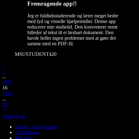
Fremragende app!!
Jeg er fuldtidsstuderende og lærer meget bedre
med lyd og visuelle hjælpemidler. Denne app
reducerer min studietid. Den konverterer nemt
billeder af tekst til et læsbart dokument. Den
havde heller ingen problemer med at gøre det
samme med en PDF-fil.
MSUSTUDENT420
1
...
14
15
16
17
18
...
23
Tekst til tale
iPhone- og iPad-apps
Android-app
Mac-app