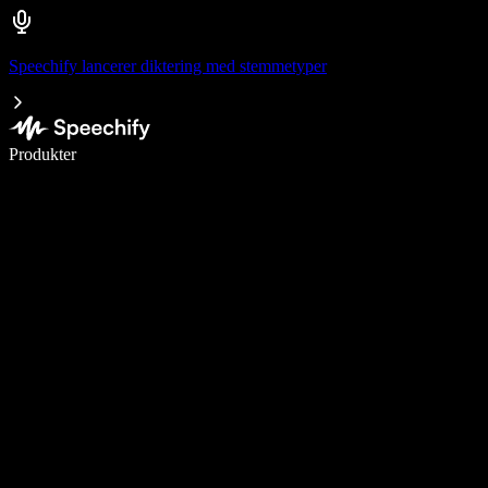
Speechify lancerer diktering med stemmetyper
Skriv 5× hurtigere med stemmeskrivning
Produkter
Læs mere