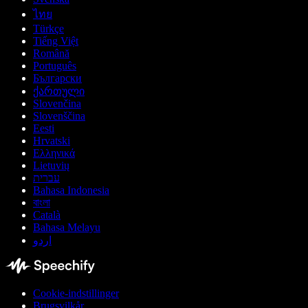
ไทย
Türkçe
Tiếng Việt
Română
Português
Български
ქართული
Slovenčina
Slovenščina
Eesti
Hrvatski
Ελληνικά
Lietuvių
עברית
Bahasa Indonesia
বাংলা
Català
Bahasa Melayu
اردو
Cookie-indstillinger
Brugsvilkår