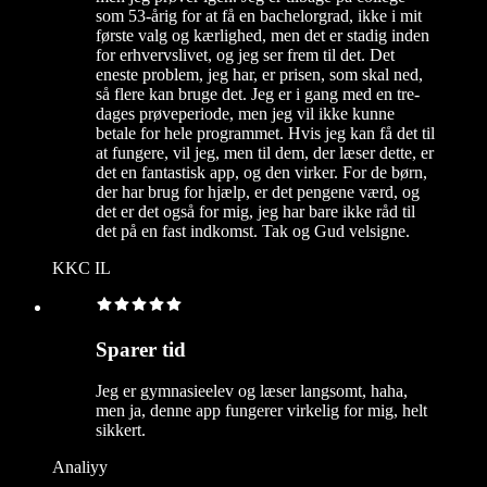
som 53-årig for at få en bachelorgrad, ikke i mit
første valg og kærlighed, men det er stadig inden
for erhvervslivet, og jeg ser frem til det. Det
eneste problem, jeg har, er prisen, som skal ned,
så flere kan bruge det. Jeg er i gang med en tre-
dages prøveperiode, men jeg vil ikke kunne
betale for hele programmet. Hvis jeg kan få det til
at fungere, vil jeg, men til dem, der læser dette, er
det en fantastisk app, og den virker. For de børn,
der har brug for hjælp, er det pengene værd, og
det er det også for mig, jeg har bare ikke råd til
det på en fast indkomst. Tak og Gud velsigne.
KKC IL
Sparer tid
Jeg er gymnasieelev og læser langsomt, haha,
men ja, denne app fungerer virkelig for mig, helt
sikkert.
Analiyy